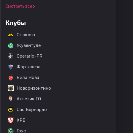
Смотреть все
Клубы
Criciuma
Жувентуде
Operario-PR
Форталеза
Вила Нова
Новоризонтино
Атлетик ГО
Сао Бернардо
КРБ
Гояс