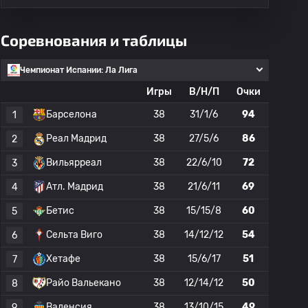
Соревнования и таблицы
Чемпионат Испании: Ла Лига
Игры
В/Н/П
Очки
Барселона
38
31/1/6
94
1
Реал Мадрид
38
27/5/6
86
2
Вильярреал
38
22/6/10
72
3
Атл. Мадрид
38
21/6/11
69
4
Бетис
38
15/15/8
60
5
Сельта Виго
38
14/12/12
54
6
Хетафе
38
15/6/17
51
7
Райо Вальекано
38
12/14/12
50
8
Валенсия
38
13/10/15
49
9