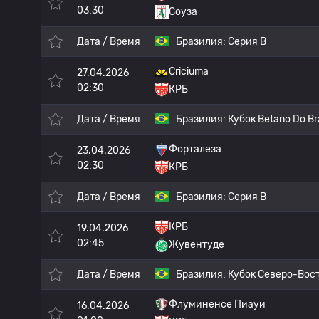
03:30
Соуза
Дата / Время
Бразилия:
Серия B
Criciuma
27.04.2026
02:30
КРБ
Дата / Время
Бразилия:
Кубок Betano Do Bra
Форталеза
23.04.2026
02:30
КРБ
Дата / Время
Бразилия:
Серия B
КРБ
19.04.2026
02:45
Жувентуде
Дата / Время
Бразилия:
Кубок Северо-Вос
Флуминенсе Пиауи
16.04.2026