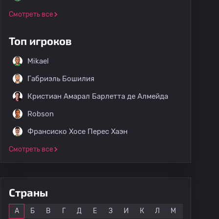
Смотреть все
Топ игроков
Mikael
Габриэль Бошилия
Кристиан Амарал Барлетта де Алмейда
Robson
Франсиско Хосе Перес Хаэн
Смотреть все
Страны
Все
А
Б
В
Г
Д
Е
З
И
К
Л
М
Н
О