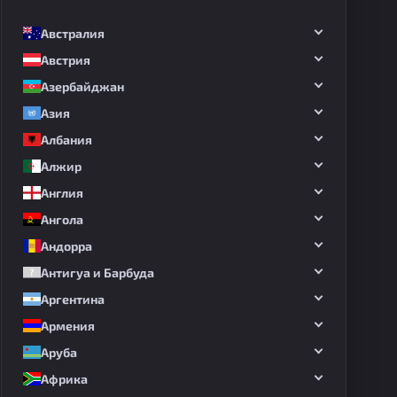
Австралия
Австрия
Азербайджан
Азия
Албания
Алжир
Англия
Ангола
Андорра
Антигуа и Барбуда
Аргентина
Армения
Аруба
Африка