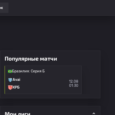
ок
Популярные матчи
Бразилия: Серия Б
Avai
12.08
01:30
КРБ
Мои лиги