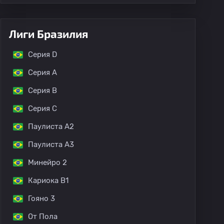
Лиги Бразилия
Серия D
Серия А
Серия B
Серия C
Паулиста A2
Паулиста A3
Минейро 2
Кариока B1
Гояно 3
От Пола