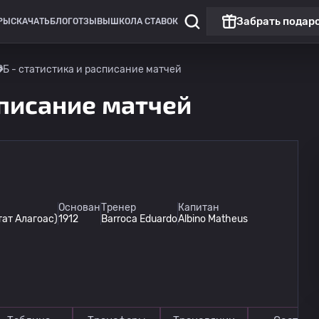
Забрать подар
РЫ
СКАЧАТЬ
БЛОГ
ОТЗЫВЫ
ШКОЛА СТАВОК
РБ - статистика и расписание матчей
списание матчей
Основан
Тренер
Капитан
тат Алагоас)
1912
Barroca Eduardo
Albino Matheus