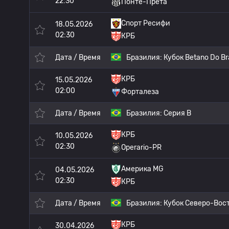
22:30
Понте-Прета
Спорт Ресифи
18.05.2026
02:30
КРБ
Дата / Время
Бразилия:
Кубок Betano Do Bra
КРБ
15.05.2026
02:00
Форталеза
Дата / Время
Бразилия:
Серия B
КРБ
10.05.2026
02:30
Operario-PR
Америка MG
04.05.2026
02:30
КРБ
Дата / Время
Бразилия:
Кубок Северо-Вос
КРБ
30.04.2026