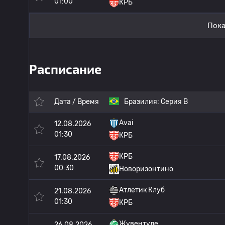
01:00
КРБ
Пока
Расписание
Дата / Время
Бразилия:
Серия B
Avai
12.08.2026
01:30
КРБ
КРБ
17.08.2026
00:30
Новоризонтино
Атлетик Клуб
21.08.2026
01:30
КРБ
Жувентуде
26.08.2026