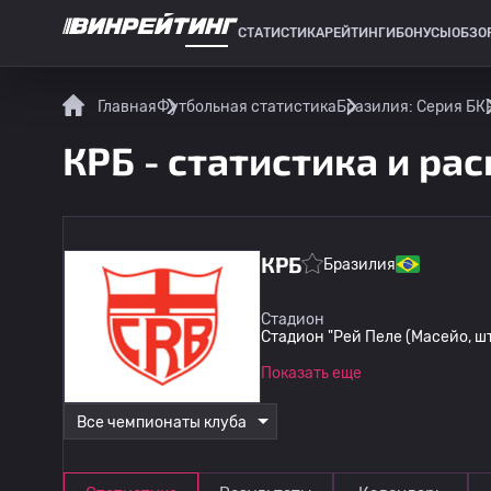
СТАТИСТИКА
РЕЙТИНГИ
БОНУСЫ
ОБЗО
СПОРТИВНАЯ СТАТИСТИКА
Главная
Футбольная статистика
Бразилия: Серия Б
К
КРБ - статистика и ра
КРБ
Бразилия
Стадион
Стадион "Рей Пеле (Масейо, ш
Показать еще
Все чемпионаты клуба