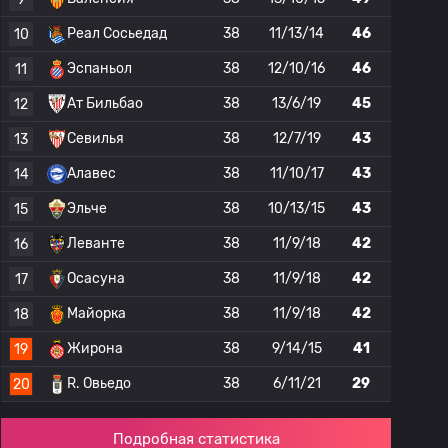
Реал Сосьедад
38
11/13/14
46
10
Эспаньол
38
12/10/16
46
11
Ат Бильбао
38
13/6/19
45
12
Севилья
38
12/7/19
43
13
Алавес
38
11/10/17
43
14
Эльче
38
10/13/15
43
15
Леванте
38
11/9/18
42
16
Осасуна
38
11/9/18
42
17
Майорка
38
11/9/18
42
18
Жирона
38
9/14/15
41
19
R. Овьедо
38
6/11/21
29
20
Подробная статистика