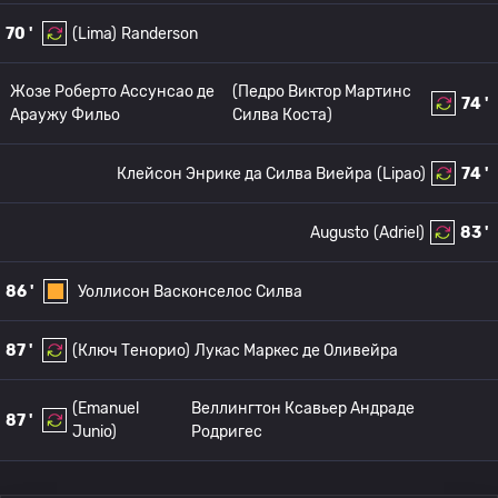
70 '
(Lima)
Randerson
Жозе Роберто Ассунсао де
(Педро Виктор Мартинс
74 '
Араужу Фильо
Силва Коста)
Клейсон Энрике да Силва Виейра
(Lipao)
74 '
Augusto
(Adriel)
83 '
86 '
Уоллисон Васконселос Силва
87 '
(Ключ Тенорио)
Лукас Маркес де Оливейра
(Emanuel
Веллингтон Ксавьер Андраде
87 '
Junio)
Родригес