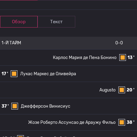
Обзор
Текст
1-Й ТАЙМ
0-0
Карлос Мария де Пена Бонино
13 '
17 '
Лукас Маркес де Оливейра
Augusto
20 '
37 '
Джефферсон Винисиус
Жозе Роберто Ассунсао де Араужу Фильо
38 '