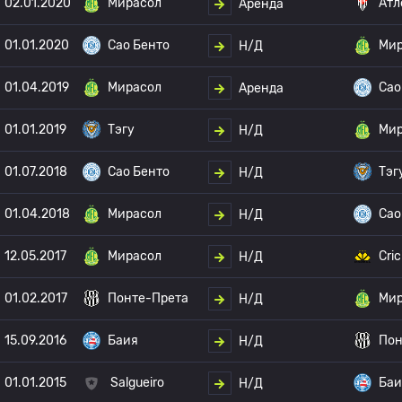
02.01.2020
Мирасол
Атл
Аренда
01.01.2020
Сао Бенто
Мир
Н/Д
01.04.2019
Мирасол
Сао
Аренда
01.01.2019
Тэгу
Мир
Н/Д
01.07.2018
Сао Бенто
Тэг
Н/Д
01.04.2018
Мирасол
Сао
Н/Д
12.05.2017
Мирасол
Cri
Н/Д
01.02.2017
Понте-Прета
Мир
Н/Д
15.09.2016
Баия
Пон
Н/Д
01.01.2015
Salgueiro
Баи
Н/Д