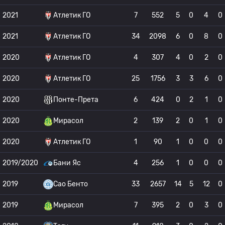
2021
Атлетик ГО
7
552
5
0
4
0
2021
Атлетик ГО
34
2098
6
0
8
0
2020
Атлетик ГО
4
307
4
0
2
0
2020
Атлетик ГО
25
1756
3
3
6
0
2020
Понте-Прета
6
424
0
2
1
0
2020
Мирасол
2
139
2
0
1
0
2020
Атлетик ГО
1
90
1
0
0
0
2019/2020
Бани Яс
4
256
1
0
0
0
2019
Сао Бенто
33
2657
14
5
12
0
2019
Мирасол
7
395
2
0
3
0