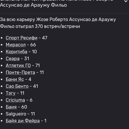
Ассунсао де Араужу Фильо
За всю карьеру Жозе Роберто Ассунсао де Араужу
Фильо отыграл 370 встреч/встречи
Спорт Ресифи
- 47
Мирасол
- 66
Коритиба
- 10
Сеара
- 31
Атлетик ГО
- 71
Понте-Прета
- 11
Бани Яс
- 4
Сао Бенто
- 41
Тэгу
- 11
Criciuma
- 6
Баия
- 60
Salgueiro - 11
Байя ди Фейра
- 1