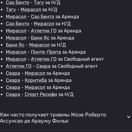
Сао Бенто
-
Тэгу
за Н/Д
Тэгу
-
Мирасол
за Н/Д
Мирасол
-
Сао Бенто
за Аренда
Сао Бенто
-
Мирасол
за Н/Д
Мирасол
-
Атлетик ГО
за Аренда
Мирасол
-
Бани Яс
за Аренда
Бани Яс
-
Мирасол
за Н/Д
Мирасол
-
Понте-Прета
за Аренда
Мирасол
-
Атлетик ГО
за Свободный агент
Атлетик ГО
-
Сеара
за Свободный агент
Сеара
-
Мирасол
за Аренда
Сеара
-
Коритиба
за Аренда
Сеара
-
Мирасол
за Аренда
Сеара
-
Спорт Ресифи
за Н/Д
Как часто получает травмы Жозе Роберто
Ассунсао де Араужу Фильо