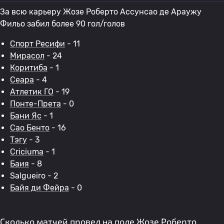
За всю карьеру Жозе Роберто Ассунсао де Араужу
Фильо забил более 90 гол/голов
Спорт Ресифи
- 11
Мирасол
- 24
Коритиба
- 1
Сеара
- 4
Атлетик ГО
- 19
Понте-Прета
- 0
Бани Яс
- 1
Сао Бенто
- 16
Тэгу
- 3
Criciuma
- 1
Баия
- 8
Salgueiro - 2
Байя ди Фейра
- 0
Сколько матчей провел на поле Жозе Роберто