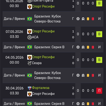
Понте-Прета
1
10.05.2026
0
0
0
0
В
00:30
Спорт Ресифи
3
Бразилия:
Кубок
Дата / Время
Г
И
Северо-Востока
Спорт Ресифи
1
07.05.2026
0
0
0
0
В
03:30
АСА
0
Дата / Время
Бразилия:
Серия B
Г
И
Спорт Ресифи
2
04.05.2026
0
0
0
0
В
00:00
Сеара
0
Бразилия:
Кубок
Дата / Время
Г
И
Северо-Востока
Форталеза
2
30.04.2026
0
0
0
0
П
03:30
Спорт Ресифи
0
Дата / Время
Бразилия:
Серия B
Г
И