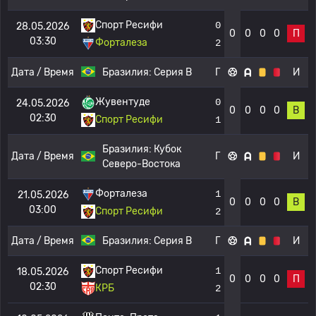
Спорт Ресифи
0
28.05.2026
0
0
0
0
П
03:30
Форталеза
2
Дата / Время
Бразилия:
Серия B
Г
И
Жувентуде
0
24.05.2026
0
0
0
0
В
02:30
Спорт Ресифи
1
Бразилия:
Кубок
Дата / Время
Г
И
Северо-Востока
Форталеза
1
21.05.2026
0
0
0
0
В
03:00
Спорт Ресифи
2
Дата / Время
Бразилия:
Серия B
Г
И
Спорт Ресифи
1
18.05.2026
0
0
0
0
П
02:30
КРБ
2