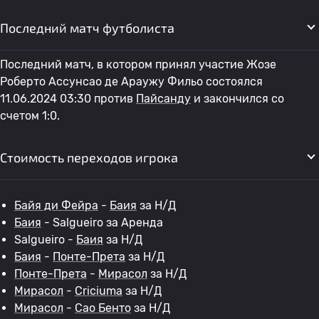
Последний матч футболиста
Последний матч, в котором принял участие Жозе
Роберто Ассунсао де Араужу Фильо состоялся
11.06.2024 03:30 против
Пайсанду
и закончился со
счетом 1:0.
Стоимость переходов игрока
Байя ди Фейра
-
Баия
за Н/Д
Баия
- Salgueiro за Аренда
Salgueiro -
Баия
за Н/Д
Баия
-
Понте-Прета
за Н/Д
Понте-Прета
-
Мирасол
за Н/Д
Мирасол
-
Criciuma
за Н/Д
Мирасол
-
Сао Бенто
за Н/Д