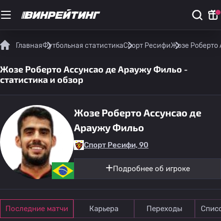
Главная
Футбольная статистика
Спорт Ресифи
Жозе Роберто 
Жозе Роберто Ассунсао де Араужу Фильо -
статистика и обзор
Жозе Роберто Ассунсао де
Араужу Фильо
Спорт Ресифи, 90
Подробнее об игроке
Последние матчи
Карьера
Переходы
Спис