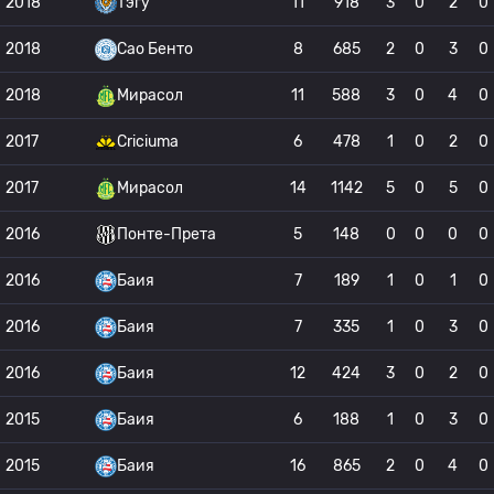
2018
Тэгу
11
918
3
0
2
0
2018
Сао Бенто
8
685
2
0
3
0
2018
Мирасол
11
588
3
0
4
0
2017
Criciuma
6
478
1
0
2
0
2017
Мирасол
14
1142
5
0
5
0
2016
Понте-Прета
5
148
0
0
0
0
2016
Баия
7
189
1
0
1
0
2016
Баия
7
335
1
0
3
0
2016
Баия
12
424
3
0
2
0
2015
Баия
6
188
1
0
3
0
2015
Баия
16
865
2
0
4
0