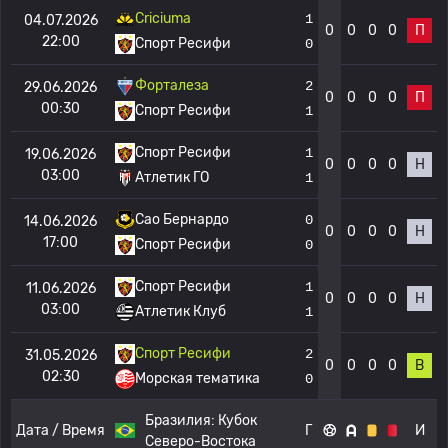
Criciuma
1
04.07.2026
0
0
0
0
П
22:00
Спорт Ресифи
0
Форталеза
2
29.06.2026
0
0
0
0
П
00:30
Спорт Ресифи
1
Спорт Ресифи
1
19.06.2026
0
0
0
0
Н
03:00
Атлетик ГО
1
Сао Бернардо
0
14.06.2026
0
0
0
0
Н
17:00
Спорт Ресифи
0
Спорт Ресифи
1
11.06.2026
0
0
0
0
Н
03:00
Атлетик Клуб
1
Спорт Ресифи
2
31.05.2026
0
0
0
0
В
02:30
Морская тематика
0
Бразилия:
Кубок
Дата / Время
Г
И
Северо-Востока