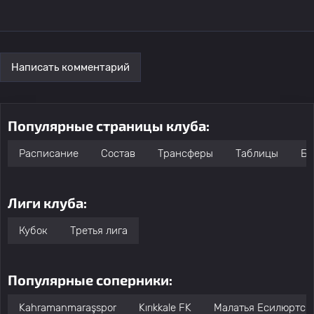
Написать комментарий
Популярные страницы клуба:
Расписание
Состав
Трансферы
Таблицы
Бо
Лиги клуба:
Кубок
Третья лига
Популярные соперники:
Kahramanmaraşspor
Kırıkkale FK
Малатья Есилюртсп