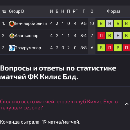
№
Group D
И
В
Н
П
РГ
Г
О
Форма
В
Н
В
В
1.
Генчлербирлиги
4
3
1
0
4
9:5
10
П
В
Н
В
2.
Аланьяспор
4
2
1
1
4
8:4
7
В
П
В
П
3.
Эрзурумспор
4
2
0
2
0
8:8
6
Вопросы и ответы по статистике
матчей ФК Килис Блд.
Сколько всего матчей провел клуб Килис Блд. в
текущем сезоне?
Команда сыграла 19 матча/матчей.