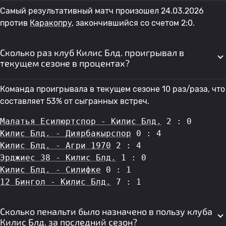
Самый результативный матч произошел 24.03.2026
против
Каракопру
, закончившийся со счетом 2:0.
Сколько раз клуб Килис Блд. проигрывал в
текущем сезоне в процентах?
Команда проигрывала в текущем сезоне 10 раз/раза, что
составляет 53% от сыгранных встреч.
Малатья Есилюртспор - Килис Блд.
 2 : 0
Килис Блд. - Диярбакырспор
 0 : 4
Килис Блд. - Агри 1970
 2 : 4
Эрджиес 38 - Килис Блд.
 1 : 0
Килис Блд. - Силифке
 0 : 1
12 Бингол - Килис Блд.
 7 : 1
Сколько пенальти было назначено в пользу клуба
Килис Блд. за последний сезон?