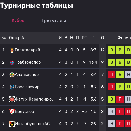
Турнирные таблицы
Кубок
Третья лига
№
Group A
И
В
Н
П
РГ
Г
О
Форма
В
В
В
1.
Галатасарай
4
4
0
0
5
8:3
12
В
В
В
2.
Трабзонспор
4
3
0
1
9
13:4
9
П
В
Н
3.
Аланьяспор
4
2
1
1
4
8:4
7
П
В
В
4.
Басакшехир
4
2
0
2
1
8:7
6
В
П
Н
5.
Фатих Карагюмрю
4
1
2
1
-1
5:6
5
Н
П
П
6.
Болуспор
4
0
2
2
-5
1:6
2
Н
П
П
7.
Истанбулспор АС
4
0
2
2
-7
2:9
2