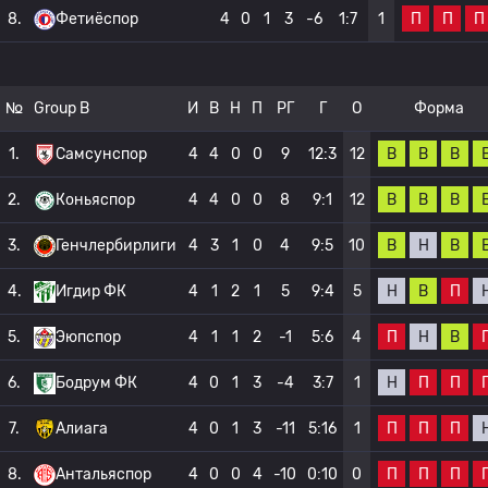
П
П
П
8.
Фетиёспор
4
0
1
3
-6
1:7
1
№
Group B
И
В
Н
П
РГ
Г
О
Форма
В
В
В
1.
Самсунспор
4
4
0
0
9
12:3
12
В
В
В
2.
Коньяспор
4
4
0
0
8
9:1
12
В
Н
В
3.
Генчлербирлиги
4
3
1
0
4
9:5
10
Н
В
П
4.
Игдир ФК
4
1
2
1
5
9:4
5
П
Н
В
5.
Эюпспор
4
1
1
2
-1
5:6
4
Н
П
П
6.
Бодрум ФК
4
0
1
3
-4
3:7
1
П
П
П
7.
Алиага
4
0
1
3
-11
5:16
1
П
П
П
8.
Антальяспор
4
0
0
4
-10
0:10
0