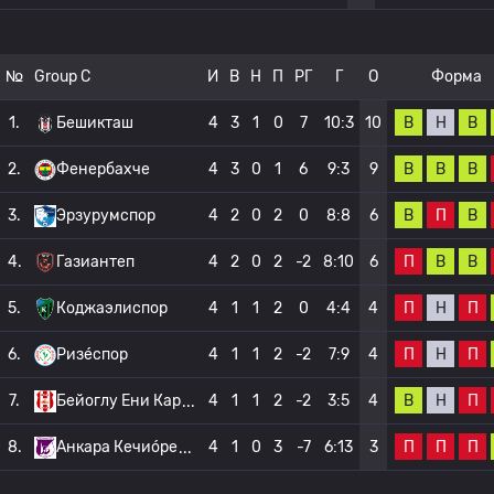
№
Group C
И
В
Н
П
РГ
Г
О
Форма
В
Н
В
1.
Бешикташ
4
3
1
0
7
10:3
10
В
В
В
2.
Фенербахче
4
3
0
1
6
9:3
9
В
П
В
3.
Эрзурумспор
4
2
0
2
0
8:8
6
П
В
В
4.
Газиантеп
4
2
0
2
-2
8:10
6
П
Н
П
5.
Коджаэлиспор
4
1
1
2
0
4:4
4
П
Н
П
6.
Ризе́спор
4
1
1
2
-2
7:9
4
В
Н
П
7.
Бейоглу Ени Кар
4
1
1
2
-2
3:5
4
П
П
П
8.
Анкара Кечио́ре
4
1
0
3
-7
6:13
3