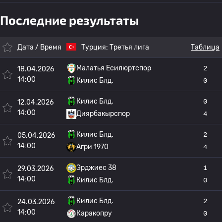
Последние результаты
Дата / Время
Турция:
Третья лига
Таблица
Малатья Есилюртспор
2
18.04.2026
14:00
Килис Блд.
0
Килис Блд.
0
12.04.2026
14:00
Диярбакырспор
4
Килис Блд.
2
05.04.2026
14:00
Агри 1970
4
Эрджиес 38
1
29.03.2026
14:00
Килис Блд.
0
Килис Блд.
2
24.03.2026
14:00
Каракопру
0