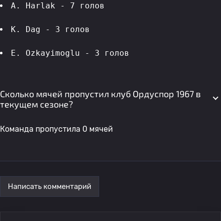
A. Harlak - 7 голов 
K. Dag - 3 голов 
E. Ozkayimoglu - 3 голов 
Сколько мячей пропустил клуб Ордуспор 1967 в
текущем сезоне?
Команда пропустила 0 мячей
Написать комментарий