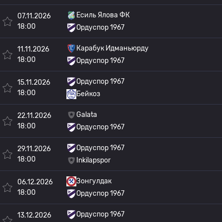
Есиль Ялова ФК
07.11.2026
18:00
Ордуспор 1967
Карабук Идманьюрду
11.11.2026
18:00
Ордуспор 1967
Ордуспор 1967
15.11.2026
18:00
Бейкоз
Galata
22.11.2026
18:00
Ордуспор 1967
Ордуспор 1967
29.11.2026
18:00
Inkilapspor
Зонгулдак
06.12.2026
18:00
Ордуспор 1967
Ордуспор 1967
13.12.2026