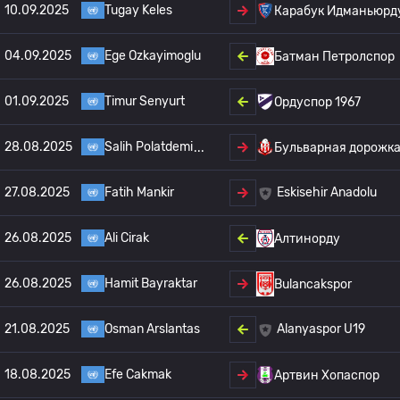
10.09.2025
Tugay Keles
Карабук Идманьюрд
04.09.2025
Ege Ozkayimoglu
Батман Петролспор
01.09.2025
Timur Senyurt
Ордуспор 1967
28.08.2025
Salih Polatdemi
Бульварная дорожк
27.08.2025
Fatih Mankir
Eskisehir Anadolu
26.08.2025
Ali Cirak
Алтинорду
26.08.2025
Hamit Bayraktar
Bulancakspor
21.08.2025
Osman Arslantas
Alanyaspor U19
18.08.2025
Efe Cakmak
Артвин Хопаспор