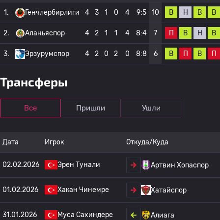
В
Н
В
В
1.
Генчлербирлиги
4
3
1
0
4
9:5
10
П
В
Н
В
2.
Аланьяспор
4
2
1
1
4
8:4
7
В
П
В
П
3.
Эрзурумспор
4
2
0
2
0
8:8
6
Трансферы
Все
Пришли
Ушли
Дата
Игрок
Откуда/Куда
02.02.2026
Эрен Тунали
Артвин Хопаспор
01.02.2026
Хакан Чинемре
Хатайспор
31.01.2026
Муса Сахиндере
Алиага