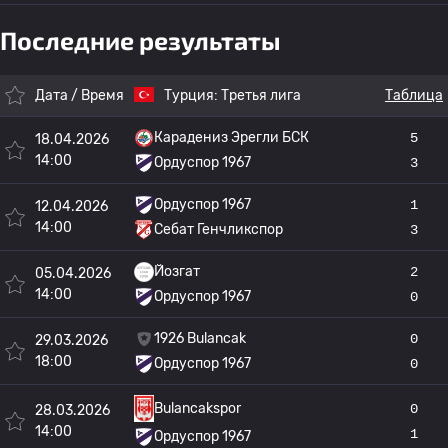
Последние результаты
Дата / Время
Турция:
Третья лига
Таблица
Карадениз Эрегли БСК
5
18.04.2026
14:00
Ордуспор 1967
3
Ордуспор 1967
1
12.04.2026
14:00
Себат Генчликспор
3
Йозгат
2
05.04.2026
14:00
Ордуспор 1967
0
1926 Bulancak
0
29.03.2026
18:00
Ордуспор 1967
0
0
Bulancakspor
28.03.2026
14:00
1
Ордуспор 1967