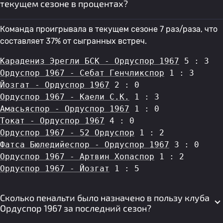
текущем сезоне в процентах?
Команда проигрывала в текущем сезоне 7 раз/раза, что
составляет 37% от сыгранных встреч.
Карадениз Эрегли БСК - Ордуспор 1967
 5 : 3
Ордуспор 1967 - Себат Генчликспор
 1 : 3
Йозгат - Ордуспор 1967
 2 : 0
Ордуспор 1967 - Каели С.К.
 1 : 3
Амасьяспор - Ордуспор 1967
 1 : 0
Токат - Ордуспор 1967
 4 : 0
Ордуспор 1967 - 52 Ордуспор
 1 : 2
Фатса Бюледийеспор - Ордуспор 1967
 3 : 0
Ордуспор 1967 - Артвин Хопаспор
 1 : 2
Ордуспор 1967 - Йозгат
 1 : 5
Сколько пенальти было назначено в пользу клуба
Ордуспор 1967 за последний сезон?