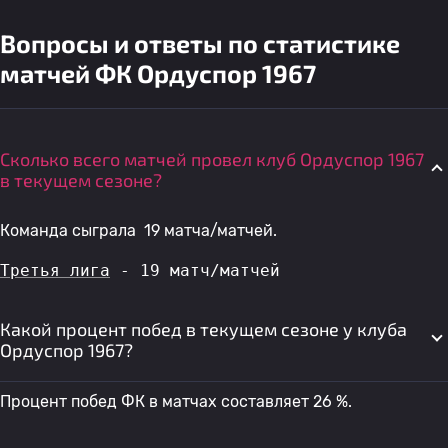
Вопросы и ответы по статистике
матчей ФК Ордуспор 1967
Сколько всего матчей провел клуб Ордуспор 1967
в текущем сезоне?
Команда сыграла 19 матча/матчей.
Третья лига
 - 19 матч/матчей
Какой процент побед в текущем сезоне у клуба
Ордуспор 1967?
Процент побед ФК в матчах составляет 26 %.