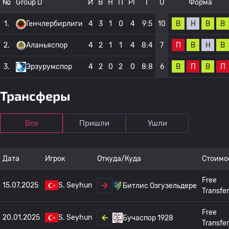
№
Group D
И
В
Н
П
РГ
Г
О
Форма
В
Н
В
В
1.
Генчлербирлиги
4
3
1
0
4
9:5
10
П
В
Н
В
2.
Аланьяспор
4
2
1
1
4
8:4
7
В
П
В
П
3.
Эрзурумспор
4
2
0
2
0
8:8
6
Трансферы
Все
Пришли
Ушли
Дата
Игрок
Откуда/Куда
Стоимо
Free
15.07.2025
S. Seyhun
Битлис Озгузельдере
Transfer
Free
20.01.2025
S. Seyhun
Бучаспор 1928
Transfer