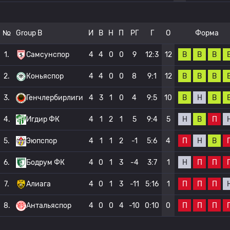
№
Group B
И
В
Н
П
РГ
Г
О
Форма
В
В
В
1.
Самсунспор
4
4
0
0
9
12:3
12
В
В
В
2.
Коньяспор
4
4
0
0
8
9:1
12
В
Н
В
3.
Генчлербирлиги
4
3
1
0
4
9:5
10
Н
В
П
4.
Игдир ФК
4
1
2
1
5
9:4
5
П
Н
В
5.
Эюпспор
4
1
1
2
-1
5:6
4
Н
П
П
6.
Бодрум ФК
4
0
1
3
-4
3:7
1
П
П
П
7.
Алиага
4
0
1
3
-11
5:16
1
П
П
П
8.
Антальяспор
4
0
0
4
-10
0:10
0