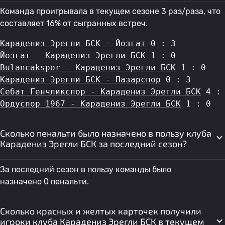
Команда проигрывала в текущем сезоне 3 раз/раза, что
составляет 16% от сыгранных встреч.
Карадениз Эрегли БСК - Йозгат
 0 : 3
Йозгат - Карадениз Эрегли БСК
 1 : 0
Bulancakspor - Карадениз Эрегли БСК
 1 : 0
Карадениз Эрегли БСК - Пазарспор
 0 : 3
Себат Генчликспор - Карадениз Эрегли БСК
 4 :
Ордуспор 1967 - Карадениз Эрегли БСК
 1 : 0
Сколько пенальти было назначено в пользу клуба
Карадениз Эрегли БСК за последний сезон?
За последний сезон в пользу команды было
назначено 0 пенальти.
Сколько красных и желтых карточек получили
игроки клуба Карадениз Эрегли БСК в текущем