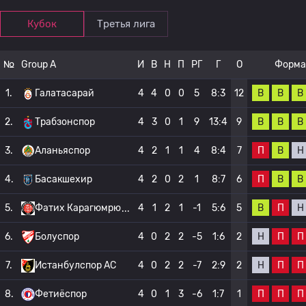
Кубок
Третья лига
№
Group A
И
В
Н
П
РГ
Г
О
Форма
В
В
В
1.
Галатасарай
4
4
0
0
5
8:3
12
В
В
В
2.
Трабзонспор
4
3
0
1
9
13:4
9
П
В
Н
3.
Аланьяспор
4
2
1
1
4
8:4
7
П
В
В
4.
Басакшехир
4
2
0
2
1
8:7
6
В
П
Н
5.
Фатих Карагюмрю
4
1
2
1
-1
5:6
5
Н
П
П
6.
Болуспор
4
0
2
2
-5
1:6
2
Н
П
П
7.
Истанбулспор АС
4
0
2
2
-7
2:9
2
П
П
П
8.
Фетиёспор
4
0
1
3
-6
1:7
1