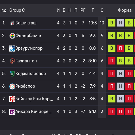
№
Group C
И
В
Н
П
РГ
Г
О
Форма
В
Н
В
1.
Бешикташ
4
3
1
0
7
10:3
10
В
В
В
2.
Фенербахче
4
3
0
1
6
9:3
9
В
П
В
3.
Эрзурумспор
4
2
0
2
0
8:8
6
П
В
В
4.
Газиантеп
4
2
0
2
-2
8:10
6
П
Н
П
5.
Коджаэлиспор
4
1
1
2
0
4:4
4
П
Н
П
6.
Ризе́спор
4
1
1
2
-2
7:9
4
В
Н
П
7.
Бейоглу Ени Кар
4
1
1
2
-2
3:5
4
П
П
П
8.
Анкара Кечио́ре
4
1
0
3
-7
6:13
3