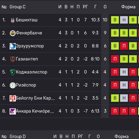
№
Group C
И
В
Н
П
РГ
Г
О
Форма
В
Н
В
1.
Бешикташ
4
3
1
0
7
10:3
10
В
В
В
2.
Фенербахче
4
3
0
1
6
9:3
9
В
П
В
3.
Эрзурумспор
4
2
0
2
0
8:8
6
П
В
В
4.
Газиантеп
4
2
0
2
-2
8:10
6
П
Н
П
5.
Коджаэлиспор
4
1
1
2
0
4:4
4
П
Н
П
6.
Ризе́спор
4
1
1
2
-2
7:9
4
В
Н
П
7.
Бейоглу Ени Кар
4
1
1
2
-2
3:5
4
П
П
П
8.
Анкара Кечио́ре
4
1
0
3
-7
6:13
3
№
Group D
И
В
Н
П
РГ
Г
О
Форма