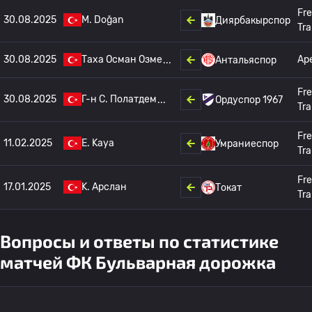
Fr
30.08.2025
M. Doğan
Диярбакырспор
Tra
30.08.2025
Таха Осман Озме
Ар
Антальяспор
Fr
30.08.2025
Г-н С. Полатдем
Ордуспор 1967
Tra
Fr
11.02.2025
E. Kaya
Умраниеспор
Tra
Fr
17.01.2025
K. Арслан
Токат
Tra
Вопросы и ответы по статистике
матчей ФК Бульварная дорожка