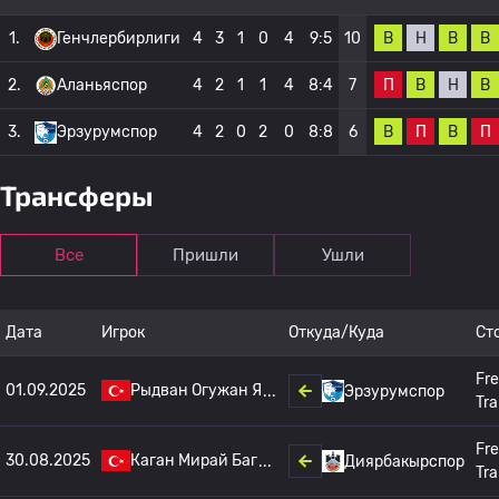
В
Н
В
В
1.
Генчлербирлиги
4
3
1
0
4
9:5
10
П
В
Н
В
2.
Аланьяспор
4
2
1
1
4
8:4
7
В
П
В
П
3.
Эрзурумспор
4
2
0
2
0
8:8
6
Трансферы
Все
Пришли
Ушли
Дата
Игрок
Откуда/Куда
Ст
Fr
01.09.2025
Рыдван Огужан Я
Эрзурумспор
Tra
Fr
30.08.2025
Каган Мирай Баг
Диярбакырспор
Tra