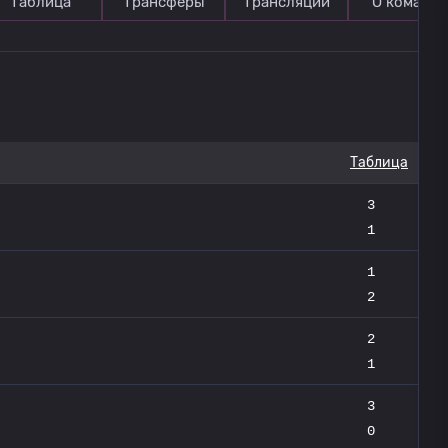
Таблица
Трансферы
Трансляции
О команде
Таблица
3
1
1
2
2
1
3
0