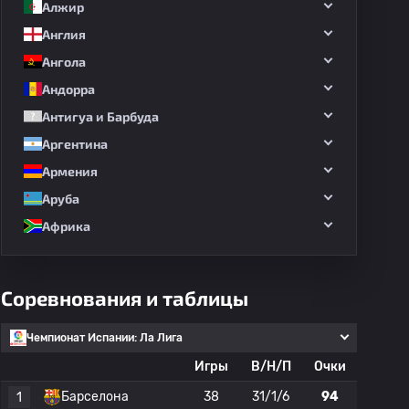
Алжир
Англия
Ангола
Андорра
Антигуа и Барбуда
Аргентина
Армения
Аруба
Африка
Соревнования и таблицы
Чемпионат Испании: Ла Лига
Игры
В/Н/П
Очки
Барселона
38
31/1/6
94
1