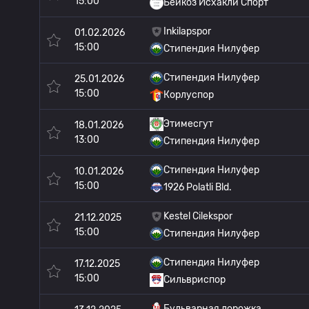
15:00
Бейкоз Исхакли Спорт
Inkilapspor
01.02.2026
15:00
Стипендия Нилуфер
Стипендия Нилуфер
25.01.2026
15:00
Корлуспор
Этимесгут
18.01.2026
13:00
Стипендия Нилуфер
Стипендия Нилуфер
10.01.2026
15:00
1926 Polatli Bld.
Kestel Cilekspor
21.12.2025
15:00
Стипендия Нилуфер
Стипендия Нилуфер
17.12.2025
15:00
Сильвриспор
Бульварная дорожка