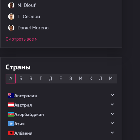
M. Diouf
Т. Сефери
Daniel Moreno
Смотреть все
Страны
Все
А
Б
В
Г
Д
Е
З
И
К
Л
М
Н
О
Австралия
Австрия
Азербайджан
Азия
Албания