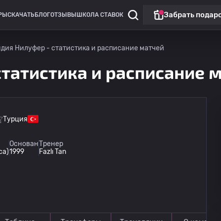
Забрать подар
РЫ
СКАЧАТЬ
БЛОГ
ОТЗЫВЫ
ШКОЛА СТАВОК
дия Нилуфер - статистика и расписание матчей
статистика и расписание 
Турция
Лига Европы
Матч дня
Основан
Тренер
са)
1999
Fazlı Tan
Горник Забже
13.08
20:00
Ференцварош