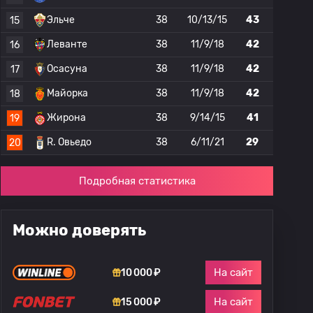
Эльче
38
10/13/15
43
15
Леванте
38
11/9/18
42
16
Осасуна
38
11/9/18
42
17
Майорка
38
11/9/18
42
18
Жирона
38
9/14/15
41
19
R. Овьедо
38
6/11/21
29
20
Подробная статистика
Можно доверять
На сайт
10 000 ₽
На сайт
15 000 ₽