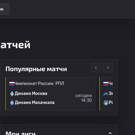
ок
матчей
Популярные матчи
Чемпионат России: РПЛ
Чемпионат Р
Динамо Москва
Зенит
сегодня
14:30
Динамо Махачкала
Родина Мос
Мои лиги