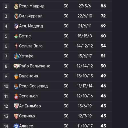
Реал Мадрид
38
27/5/6
86
2
Вильярреал
38
22/6/10
72
3
Атл. Мадрид
38
21/6/11
69
4
Бетис
38
15/15/8
60
5
Сельта Виго
38
14/12/12
54
6
Хетафе
38
15/6/17
51
7
Райо Вальекано
38
12/14/12
50
8
Валенсия
38
13/10/15
49
9
Реал Сосьедад
38
11/13/14
46
10
Эспаньол
38
12/10/16
46
11
Ат Бильбао
38
13/6/19
45
12
Севилья
38
12/7/19
43
13
Алавес
38
11/10/17
43
14