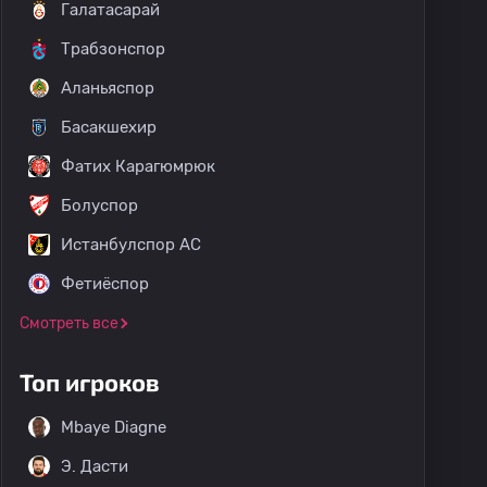
Галатасарай
Трабзонспор
Аланьяспор
Басакшехир
Фатих Карагюмрюк
Болуспор
Истанбулспор АС
Фетиёспор
Смотреть все
Топ игроков
Mbaye Diagne
Э. Дасти