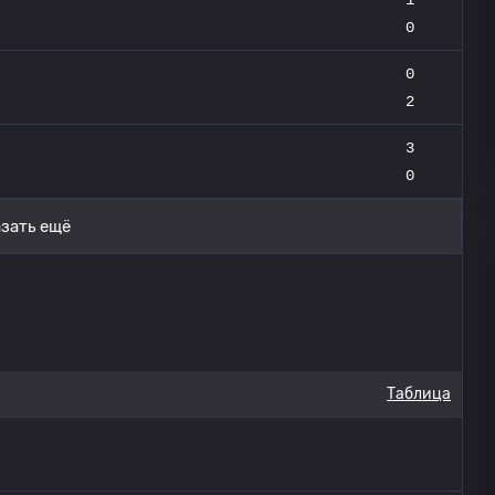
0
0
2
3
0
зать ещё
Таблица