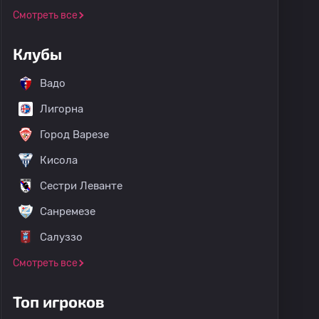
Смотреть все
Клубы
Вадо
Лигорна
Город Варезе
Кисола
Сестри Леванте
Санремезе
Салуззо
Смотреть все
Топ игроков