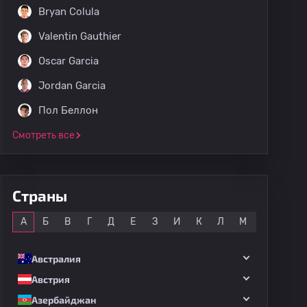
Bryan Colula
Valentin Gauthier
Oscar Garcia
Jordan Garcia
Пол Беллон
Смотреть все
Страны
Все
А
Б
В
Г
Д
Е
З
И
К
Л
М
Н
О
Австралия
Австрия
Азербайджан