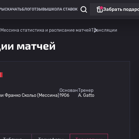
Забрать подар
РЫ
СКАЧАТЬ
БЛОГ
ОТЗЫВЫ
ШКОЛА СТАВОК
 Мессина статистика и расписание матчей
Трансляции
ции матчей
Лига Европы
Основан
Тренер
и Франко Скольо (Мессина)
1906
A. Gatto
Омония
13.08
20:00
Линкольн Ред Импс