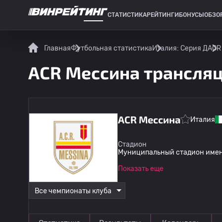
СТАТИСТИКА
РЕЙТИНГИ
БОНУСЫ
ОБЗО
СПОРТИВНАЯ СТАТИСТИКА
Главная
Футбольная статистика
Италия: Серия Д
ACR
ACR Мессина трансля
ACR Мессина
Италия
Стадион
Муниципальный стадион имен
Показать еще
Все чемпионаты клуба