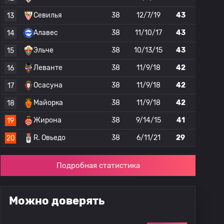
Севилья
38
12/7/19
43
13
Алавес
38
11/10/17
43
14
Эльче
38
10/13/15
43
15
Леванте
38
11/9/18
42
16
Осасуна
38
11/9/18
42
17
Майорка
38
11/9/18
42
18
Жирона
38
9/14/15
41
19
R. Овьедо
38
6/11/21
29
20
Подробная статистика
Можно доверять