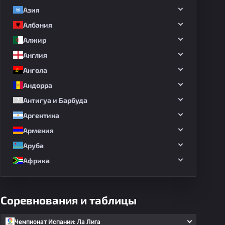
Азия
Албания
Алжир
Англия
Ангола
Андорра
Антигуа и Барбуда
Аргентина
Армения
Аруба
Африка
Соревнования и таблицы
Чемпионат Испании: Ла Лига