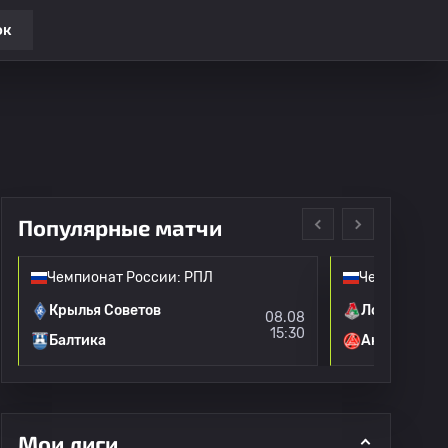
ок
Популярные матчи
Чемпионат России: РПЛ
Чемпионат Р
Крылья Советов
Локомотив 
08.08
15:30
Балтика
Акрон
Мои лиги