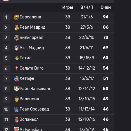
Игры
В/Н/П
Очки
Барселона
38
31/1/6
94
1
Реал Мадрид
38
27/5/6
86
2
Вильярреал
38
22/6/10
72
3
Атл. Мадрид
38
21/6/11
69
4
Бетис
38
15/15/8
60
5
Сельта Виго
38
14/12/12
54
6
Хетафе
38
15/6/17
51
7
Райо Вальекано
38
12/14/12
50
8
Валенсия
38
13/10/15
49
9
Реал Сосьедад
38
11/13/14
46
10
Эспаньол
38
12/10/16
46
11
Ат Бильбао
38
13/6/19
45
12