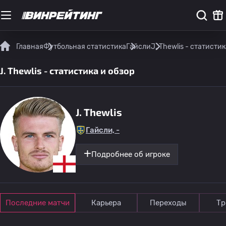
Главная
Футбольная статистика
Гайсли
J. Thewlis - статисти
J. Thewlis - статистика и обзор
J. Thewlis
Гайсли, -
Подробнее об игроке
Последние матчи
Карьера
Переходы
Тр