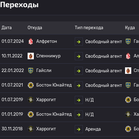
Переходы
Дата
Откуда
Тип перехода
Куда
01.07.2024
Алфретон
Га
Свободный агент
10.11.2022
Спеннимур
Ал
Свободный агент
22.01.2022
Гайсли
С
Свободный агент
01.07.2021
Бостон Юнайтед
Га
Свободный агент
01.07.2019
Харрогит
Бо
Н/Д
01.01.2019
Бостон Юнайтед
Ха
Н/Д
30.11.2018
Харрогит
Бо
Аренда