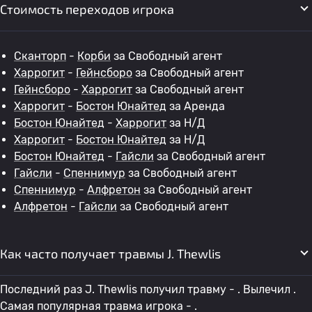
Стоимость переходов игрока
Сканторп
-
Корби
за Свободный агент
Харрогит
-
Гейнсборо
за Свободный агент
Гейнсборо
-
Харрогит
за Свободный агент
Харрогит
-
Бостон Юнайтед
за Аренда
Бостон Юнайтед
-
Харрогит
за Н/Д
Харрогит
-
Бостон Юнайтед
за Н/Д
Бостон Юнайтед
-
Гайсли
за Свободный агент
Гайсли
-
Спеннимур
за Свободный агент
Спеннимур
-
Алфретон
за Свободный агент
Алфретон
-
Гайсли
за Свободный агент
Как часто получает травмы J. Thewlis
Последний раз J. Thewlis получил травму - . Вылечил .
Самая популярная травма игрока - .