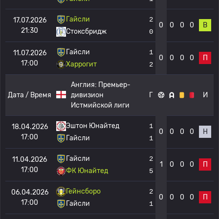
Гайсли
2
17.07.2026
0
0
0
0
В
21:30
Стоксбридж
0
Гайсли
1
11.07.2026
0
0
0
0
П
17:00
Харрогит
2
Англия:
Премьер-
Дата / Время
дивизион
Г
И
Истмийской лиги
Эштон Юнайтед
1
18.04.2026
0
0
0
0
Н
17:00
Гайсли
1
Гайсли
2
11.04.2026
1
0
0
0
П
17:00
ФК Юнайтед
5
Гейнсборо
2
06.04.2026
0
0
0
0
П
17:00
Гайсли
1