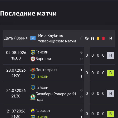
Последние матчи
Мир:
Клубные
Дата / Время
Г
И
товарищеские матчи
Гайсли
0
02.08.2026
0
0
0
0
Н
16:00
Барнсли
0
Понтефракт
1
28.07.2026
0
0
0
0
В
21:30
Гайсли
3
Гайсли
0
24.07.2026
0
0
0
0
Н
Блэкберн Роверс до 21
21:30
0
года
Гарфорт
0
21.07.2026
0
0
0
0
В
21:30
Гайсли
1