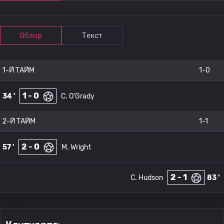
Обзор
Текст
1-Й ТАЙМ
1-0
1 - 0
34 '
C. O'Grady
2-Й ТАЙМ
1-1
2 - 0
57 '
M. Wright
2 - 1
C. Hudson
83 '