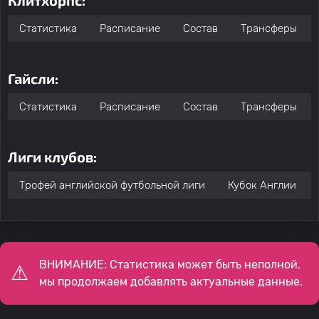
Клитхорпс:
Статистика
Расписание
Состав
Трансферы
Гайсли:
Статистика
Расписание
Состав
Трансферы
Лиги клубов:
Трофей английской футбольной лиги
Кубок Англии
ВНИМАНИЕ: Статистика может быть неполной,
мы продолжаем добавлять актуальные данные.