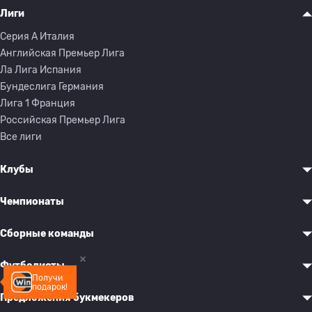
Лиги
Серия A Италия
Английская Премьер Лига
Ла Лига Испания
Бундеслига Германия
Лига 1 Франция
Российская Премьер Лига
Все лиги
Клубы
Чемпионаты
Сборные команды
Футболисты
Получи
подарок!
Предложения букмекеров