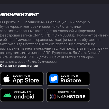
Винрейтинг — независимый информационный ресурс о
букмекерских конторах и спортивной статистике,
зарегистрированный как средство массовой информации
(реестровая запись СМИ ЭЛ № ФС 77-83883). Публикует рейтинги
и обзоры букмекеров, сравнения коэффициентов, обучающие
материалы для беттеров, а также футбольную статистику:
расписание матчей, турнирные таблицы, результаты и статистику
по ведущим лигам мира — АПЛ, Бундеслига, Ла Лига, Серия А,
Лига Чемпионов, РПЛ и другим. Сайт является партнёром
легальных российских букмекеров.
Скачать приложение