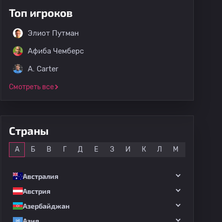
Топ игроков
Элиот Путман
Афиба Чемберс
A. Carter
Смотреть все
Страны
Все
А
Б
В
Г
Д
Е
З
И
К
Л
М
Н
О
Австралия
Австрия
Азербайджан
Азия