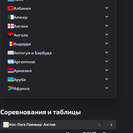
Албания
Алжир
Англия
Ангола
Андорра
Антигуа и Барбуда
Аргентина
Армения
Аруба
Африка
Соревнования и таблицы
Нон-Лига Премьер: Англия