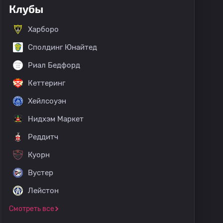
Клубы
Харборо
Сполдинг Юнайтед
Риал Бедфорд
Кеттеринг
Хейлсоуэн
Нидхэм Маркет
Реддитч
Куорн
Вустер
Лейстон
Смотреть все