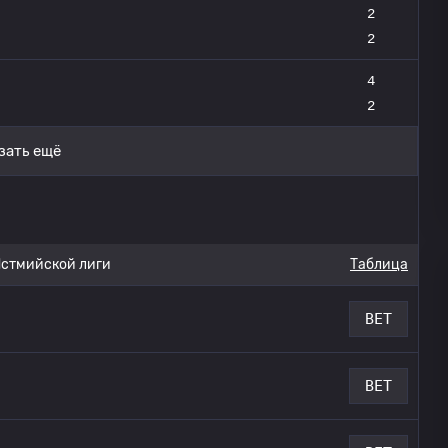
2
2
4
2
зать ещё
стмийской лиги
Таблица
BET
BET