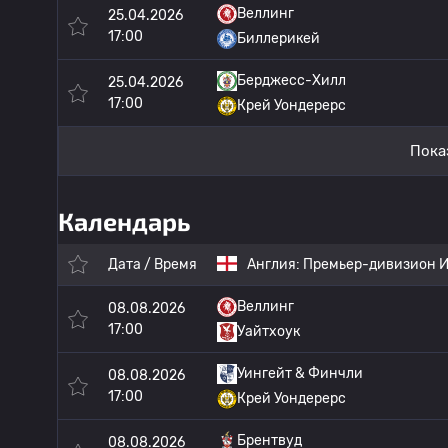
Веллинг
25.04.2026
17:00
Биллерикей
Берджесс-Хилл
25.04.2026
17:00
Крей Уондерерс
Пока
Календарь
Дата / Время
Англия:
Премьер-дивизион И
Веллинг
08.08.2026
17:00
Уайтхоук
Уингейт & Финчли
08.08.2026
17:00
Крей Уондерерс
Брентвуд
08.08.2026