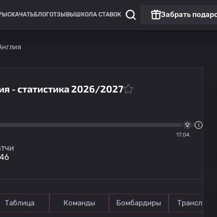
Забрать подар
РЫ
СКАЧАТЬ
БЛОГ
ОТЗЫВЫ
ШКОЛА СТАВОК
Англия
ия - статистика 2026/2027
Нон-Лига Премьер: Англия
Сент-Олбанс
08.08
17:00
17.04.
Чатем
тчи
46
Таблица
Команды
Бомбардиры
Трансляци