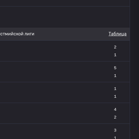
стмийской лиги
Таблица
2
1
5
1
1
1
4
2
3
1