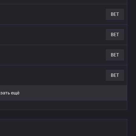
BET
BET
BET
BET
зать ещё