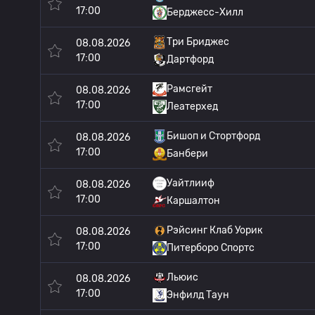
17:00
Берджесс-Хилл
Три Бриджес
08.08.2026
17:00
Дартфорд
Рамсгейт
08.08.2026
17:00
Леатерхед
Бишоп и Стортфорд
08.08.2026
17:00
Банбери
Уайтлииф
08.08.2026
17:00
Каршалтон
Рэйсинг Клаб Уорик
08.08.2026
17:00
Питерборо Спортс
Льюис
08.08.2026
17:00
Энфилд Таун