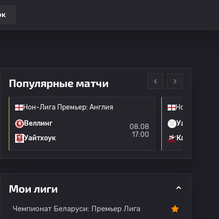
ок
Популярные матчи
Нон-Лига Премьер: Англия
Нон-Лига Пр
Веллинг
Уайтлииф
08.08
17:00
Уайтхоук
Каршалтон
Мои лиги
и
Переходы
Все игроки
О лиге
Чемпионат Беларуси: Премьер Лига