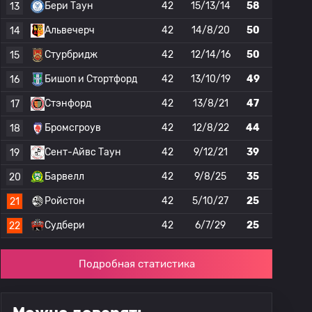
Бери Таун
42
15/13/14
58
13
Альвечерч
42
14/8/20
50
14
Стурбридж
42
12/14/16
50
15
Бишоп и Стортфорд
42
13/10/19
49
16
Стэнфорд
42
13/8/21
47
17
Бромсгроув
42
12/8/22
44
18
Сент-Айвс Таун
42
9/12/21
39
19
Барвелл
42
9/8/25
35
20
Ройстон
42
5/10/27
25
21
Судбери
42
6/7/29
25
22
Подробная статистика