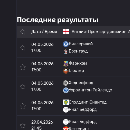
Последние результаты
Дата / Время
Англия:
Премьер-дивизион И
Биллерикей
04.05.2026
17:00
Брентвуд
Фарнхэм
04.05.2026
17:00
Глостер
Хеднесфорд
04.05.2026
17:00
Уоррингтон Райлендс
Сполдинг Юнайтед
04.05.2026
17:00
Риал Бедфорд
Риал Бедфорд
29.04.2026
21:45
Кеттеринг