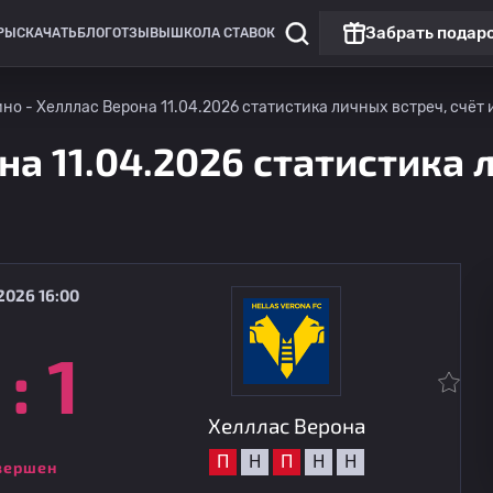
Забрать подар
РЫ
СКАЧАТЬ
БЛОГ
ОТЗЫВЫ
ШКОЛА СТАВОК
но - Хелллас Верона 11.04.2026 статистика личных встреч, счёт 
на 11.04.2026 статистика 
2026 16:00
:
1
Лига Европы
Матч дня
Ягеллония
сегодня
19:00
Рейнджерс
Хелллас Верона
П
Н
П
Н
Н
вершен