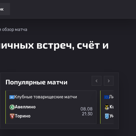
ок
и обзор матча
личных встреч, счёт и
Популярные матчи
Клубные товарищеские матчи
Лига Европы
Авеллино
KuPS
08.08
21:30
Торино
Университет