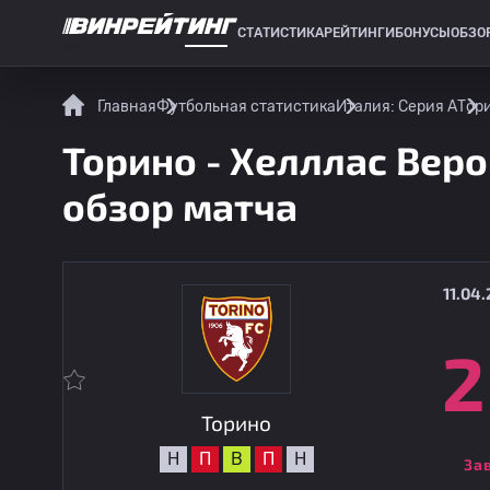
СТАТИСТИКА
РЕЙТИНГИ
БОНУСЫ
ОБЗО
СПОРТИВНАЯ СТАТИСТИКА
Главная
Футбольная статистика
Италия: Серия А
Тори
Торино - Хелллас Веро
обзор матча
11.04.
2
Торино
Н
П
В
П
Н
За