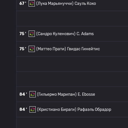
67 '
(Лука Марьянуччи)
Сауль Коко
75 '
(Сандро Куленович)
C. Adams
75 '
(Маттео Прати)
Гвидас Гинейтис
84 '
(Гильермо Марипан)
E. Ebosse
84 '
(Кристиано Бираги)
Рафаэль Обрадор