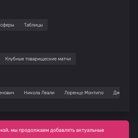
нсферы
Таблицы
Клубные товарищеские матчи
енович
Никола Леали
Лоренцо Монтипо
Дж. Тониол
ной, мы продолжаем добавлять актуальные