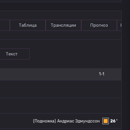
Таблица
Трансляции
Прогноз
Ком
Текст
1-1
(Подножка)
Андриас Эдмундссон
26 '