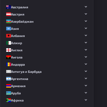
Австралия
Австрия
Азербайджан
Азия
Албания
Алжир
Англия
Ангола
Андорра
Антигуа и Барбуда
Аргентина
Армения
Аруба
Африка