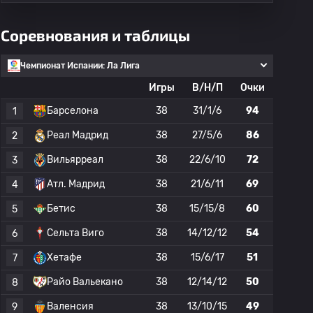
Соревнования и таблицы
Чемпионат Испании: Ла Лига
Игры
В/Н/П
Очки
Барселона
38
31/1/6
94
1
Реал Мадрид
38
27/5/6
86
2
Вильярреал
38
22/6/10
72
3
Атл. Мадрид
38
21/6/11
69
4
Бетис
38
15/15/8
60
5
Сельта Виго
38
14/12/12
54
6
Хетафе
38
15/6/17
51
7
Райо Вальекано
38
12/14/12
50
8
Валенсия
38
13/10/15
49
9