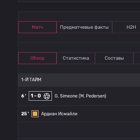
Матч
Предматчевые факты
Н2Н
Обзор
Статистика
Составы
1-Й ТАЙМ
1 - 0
6 '
G. Simeone
(M. Pedersen)
25 '
Ардиан Исмайли