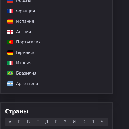
Россия
Франция
Испания
Англия
Португалия
Германия
Италия
Бразилия
Аргентина
о
Страны
Все
А
Б
В
Г
Д
Е
З
И
К
Л
М
Н
О