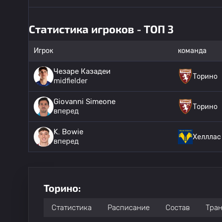
Статистика игроков - ТОП 3
Игрок
команда
Чезаре Казадеи
Торино
midfielder
Giovanni Simeone
Торино
вперед
K. Bowie
Хелллас
вперед
Торино:
Статистика
Расписание
Состав
Тра