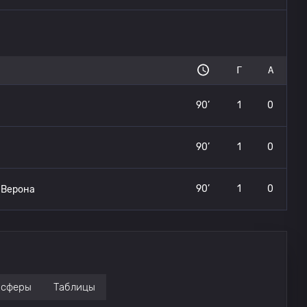
Г
А
90’
1
0
90’
1
0
90’
1
0
 Верона
нсферы
Таблицы