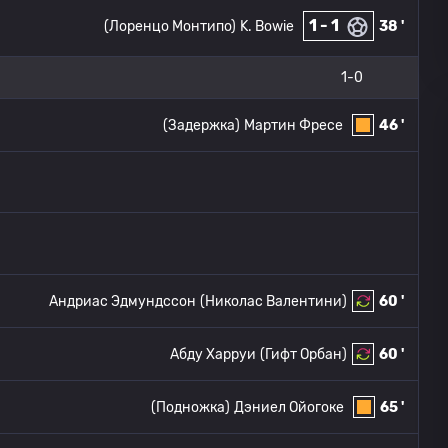
1 - 1
(Лоренцо Монтипо)
K. Bowie
38 '
1-0
(Задержка)
Мартин Фресе
46 '
Андриас Эдмундссон
(Николас Валентини)
60 '
Абду Харруи
(Гифт Орбан)
60 '
(Подножка)
Дэниел Ойогоке
65 '