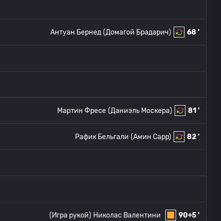
Антуан Бернед
(Домагой Брадарич)
68 '
Мартин Фресе
(Даниэль Москера)
81 '
Рафик Бельгали
(Амин Сарр)
82 '
(Игра рукой)
Николас Валентини
90+5 '