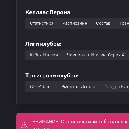
Хелллас Верона:
Статистика
Расписание
Состав
Тра
Лиги клубов:
Кубок Италии
Чемпионат Италии: Серия А
Топ игроки клубов:
Che Adams
Эмирхан Ильхан
Сандро Кул
ВНИМАНИЕ: Статистика может быть непол
данные.