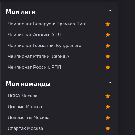
Мои лиги
Чемпионат Беларуси: Премьер Лига
ментарии
Чемпионат Англии: АПЛ
Чемпионат Германии: Бундеслига
Чемпионат Италии: Серия А
Чемпионат России: РПЛ
Мои команды
ЦСКА Москва
Динамо Москва
Локомотив Москва
Спартак Москва