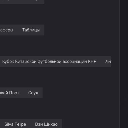
нсферы
Таблицы
Кубок Китайской футбольной ассоциации КНР
Лига чемп
хай Порт
Сеул
Silva Felipe
Вэй Шихао