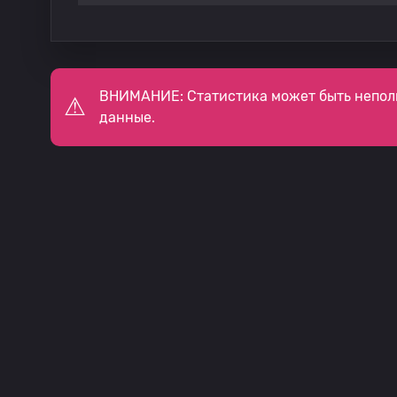
ВНИМАНИЕ: Статистика может быть непол
данные.