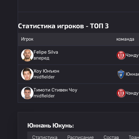
Статистика игроков - ТОП 3
Игрок
команда
Felipe Silva
Чэнду
вперед
Хоу Юнъюн
Юннан
midfielder
Тимоти Стивен Чоу
Чэнду
midfielder
Юннань Юкунь:
Статистика
Расписание
Состав
Тра