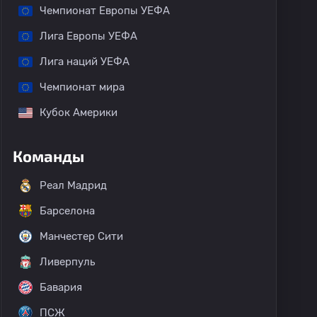
Чемпионат Европы УЕФА
Лига Европы УЕФА
Лига наций УЕФА
Чемпионат мира
Кубок Америки
Команды
Реал Мадрид
Барселона
Манчестер Сити
Ливерпуль
Бавария
ПСЖ