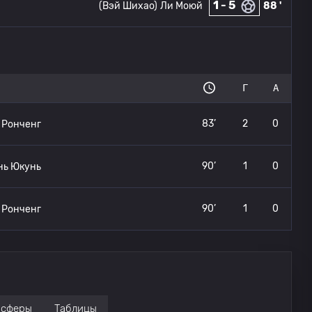
1 - 5
(Вэй Шихао)
Ли Моюй
88 '
Г
А
83’
2
0
 Ронченг
90’
1
0
ь Юкунь
90’
1
0
 Ронченг
нсферы
Таблицы