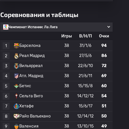
Соревнования и таблицы
Чемпионат Испании: Ла Лига
Игры
В/Н/П
Очки
Барселона
38
31/1/6
94
1
Реал Мадрид
38
27/5/6
86
2
Вильярреал
38
22/6/10
72
3
Атл. Мадрид
38
21/6/11
69
4
Бетис
38
15/15/8
60
5
Сельта Виго
38
14/12/12
54
6
Хетафе
38
15/6/17
51
7
Райо Вальекано
38
12/14/12
50
8
Валенсия
38
13/10/15
49
9