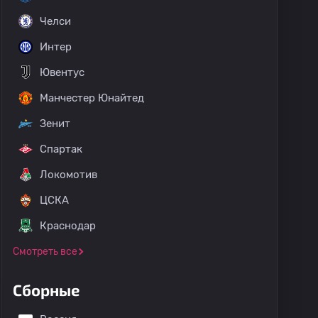
Челси
Интер
Ювентус
Манчестер Юнайтед
Зенит
Спартак
Локомотив
ЦСКА
Краснодар
Смотреть все
Сборные