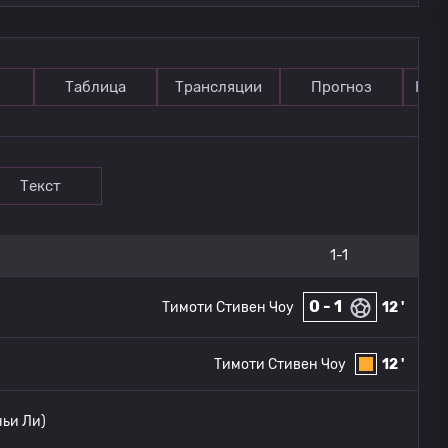
Таблица
Трансляции
Прогноз
Ком
Текст
1-1
0 - 1
Тимоти Стивен Чоу
12 '
Тимоти Стивен Чоу
12 '
ньи Ли)