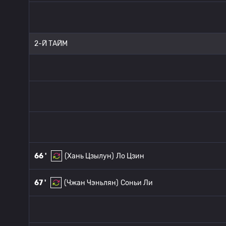
2-Й ТАЙМ
66 '
(Хань Цзылун)
Ло Цзин
67 '
(Чжан Чэньлян)
Соньи Ли