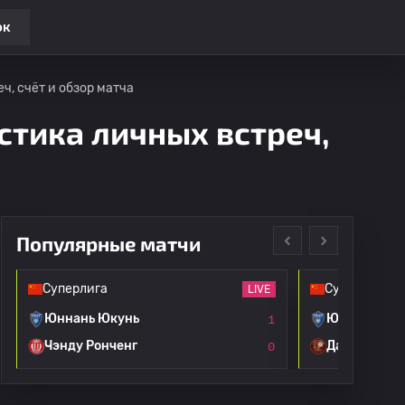
ок
ч, счёт и обзор матча
стика личных встреч,
Популярные матчи
Суперлига
Суперлига
LIVE
Юннань Юкунь
Юннань Юк
1
Чэнду Ронченг
Далянь Инб
0