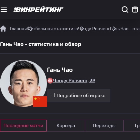
Главная
Футбольная статистика
Чэнду Ронченг
Гань Чао - ст
Гань Чао - статистика и обзор
Гань Чао
Чэнду Ронченг, 39
Подробнее об игроке
Последние матчи
Карьера
Переходы
Тр