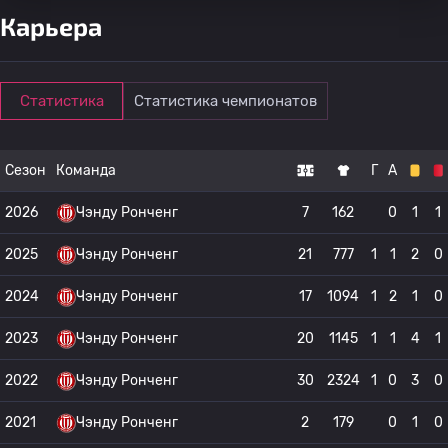
Карьера
Статистика
Статистика чемпионатов
Сезон
Команда
Г
А
2026
Чэнду Ронченг
7
162
0
1
1
2025
Чэнду Ронченг
21
777
1
1
2
0
2024
Чэнду Ронченг
17
1094
1
2
1
0
2023
Чэнду Ронченг
20
1145
1
1
4
1
2022
Чэнду Ронченг
30
2324
1
0
3
0
2021
Чэнду Ронченг
2
179
0
1
0