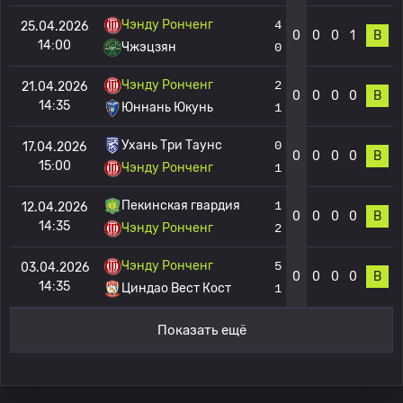
Чэнду Ронченг
4
25.04.2026
0
0
0
1
В
14:00
Чжэцзян
0
Чэнду Ронченг
2
21.04.2026
0
0
0
0
В
14:35
Юннань Юкунь
1
Ухань Три Таунс
0
17.04.2026
0
0
0
0
В
15:00
Чэнду Ронченг
1
Пекинская гвардия
1
12.04.2026
0
0
0
0
В
14:35
Чэнду Ронченг
2
Чэнду Ронченг
5
03.04.2026
0
0
0
0
В
14:35
Циндао Вест Кост
1
Показать ещё