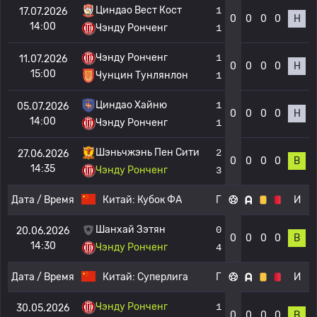
Циндао Вест Кост
1
17.07.2026
0
0
0
0
Н
14:00
Чэнду Ронченг
1
Чэнду Ронченг
1
11.07.2026
0
0
0
0
Н
15:00
Чунцин Тунлянлон
1
Циндао Хайню
1
05.07.2026
0
0
0
0
Н
14:00
Чэнду Ронченг
1
Шэньчжэнь Пен Сити
2
27.06.2026
0
0
0
0
В
14:35
Чэнду Ронченг
3
Дата / Время
Китай:
Кубок ФА
Г
И
Шанхай Зэтян
0
20.06.2026
0
0
0
0
В
14:30
Чэнду Ронченг
4
Дата / Время
Китай:
Суперлига
Г
И
Чэнду Ронченг
1
30.05.2026
0
0
0
0
В