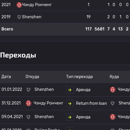
2021
Чэнду Ронченг
1
1
0
0
0
2019
Shenzhen
19
2
0
1
0
Всего
117
5681
7
4
13
2
Переходы
Дата
Откуда
Тип перехода
Куда
01.01.2022
Shenzhen
Чэнду
Аренда
31.12.2021
Чэнду Ронченг
Shen
Return from loan
09.04.2021
Shenzhen
Чэнду
Аренда