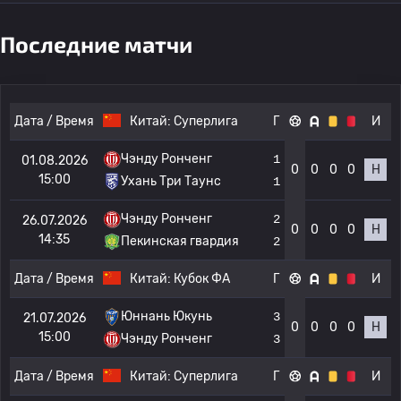
Последние матчи
Дата / Время
Китай:
Суперлига
Г
И
Чэнду Ронченг
1
01.08.2026
0
0
0
0
Н
15:00
Ухань Три Таунс
1
Чэнду Ронченг
2
26.07.2026
0
0
0
0
Н
14:35
Пекинская гвардия
2
Дата / Время
Китай:
Кубок ФА
Г
И
Юннань Юкунь
3
21.07.2026
0
0
0
0
Н
15:00
Чэнду Ронченг
3
Дата / Время
Китай:
Суперлига
Г
И