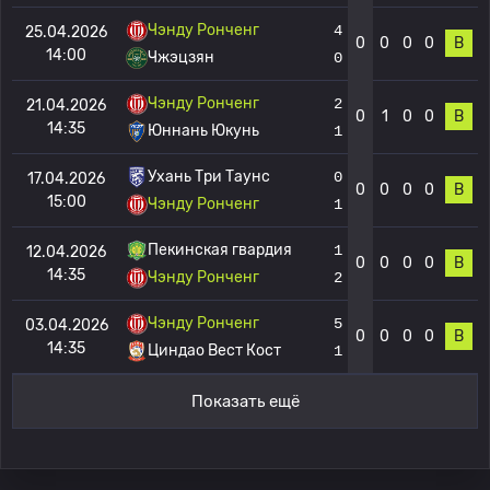
Чэнду Ронченг
4
25.04.2026
0
0
0
0
В
14:00
Чжэцзян
0
Чэнду Ронченг
2
21.04.2026
0
1
0
0
В
14:35
Юннань Юкунь
1
Ухань Три Таунс
0
17.04.2026
0
0
0
0
В
15:00
Чэнду Ронченг
1
Пекинская гвардия
1
12.04.2026
0
0
0
0
В
14:35
Чэнду Ронченг
2
Чэнду Ронченг
5
03.04.2026
0
0
0
0
В
14:35
Циндао Вест Кост
1
Показать ещё