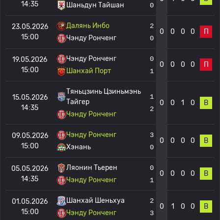
14:35
Шаньдун Тайшан
0
Далянь Инбо
2
23.05.2026
0
0
0
0
П
15:00
Чэнду Ронченг
0
Чэнду Ронченг
0
19.05.2026
0
0
0
0
П
15:00
Шанхай Порт
1
Тяньцзинь Цзиньмэнь
1
15.05.2026
Тайгер
0
0
1
0
В
14:35
2
Чэнду Ронченг
Чэнду Ронченг
3
09.05.2026
0
0
0
0
В
15:00
Хэнань
0
Ляонин Тьерен
0
05.05.2026
0
0
0
0
В
14:35
Чэнду Ронченг
1
Шанхай Шеньхуа
2
01.05.2026
0
1
0
0
В
15:00
Чэнду Ронченг
3