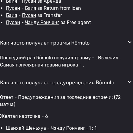
Баия
-
Пусан
за Аренда
Пусан
-
Баия
за Return from loan
Баия
-
Пусан
за Transfer
Пусан
-
Чэнду Ронченг
за Free agent
Как часто получает травмы Rômulo
Последний раз Rômulo получил травму - . Вылечил .
Самая популярная травма игрока - .
Как часто получает предупреждения Rômulo
Ответ - Предупреждения за последние встречи: (72
матча)
Желтая карточка - 6
Шанхай Шеньхуа - Чэнду Ронченг : 1 : 1