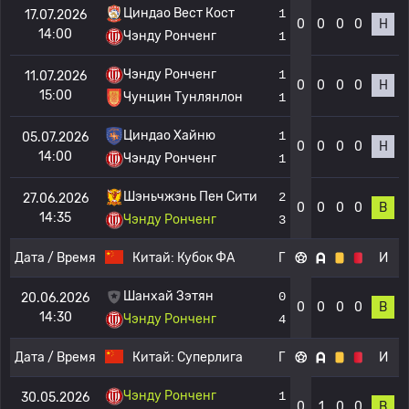
Циндао Вест Кост
1
17.07.2026
0
0
0
0
Н
14:00
Чэнду Ронченг
1
Чэнду Ронченг
1
11.07.2026
0
0
0
0
Н
15:00
Чунцин Тунлянлон
1
Циндао Хайню
1
05.07.2026
0
0
0
0
Н
14:00
Чэнду Ронченг
1
Шэньчжэнь Пен Сити
2
27.06.2026
0
0
0
0
В
14:35
Чэнду Ронченг
3
Дата / Время
Китай:
Кубок ФА
Г
И
Шанхай Зэтян
0
20.06.2026
0
0
0
0
В
14:30
Чэнду Ронченг
4
Дата / Время
Китай:
Суперлига
Г
И
Чэнду Ронченг
1
30.05.2026
0
1
0
0
В