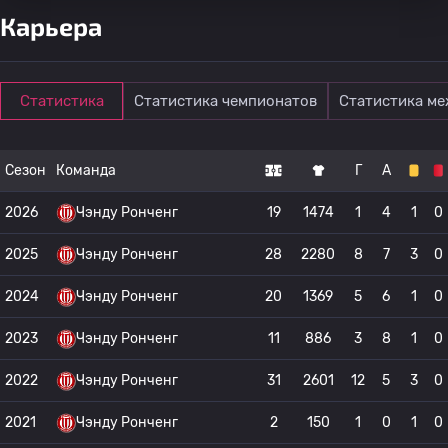
Карьера
Статистика
Статистика чемпионатов
Статистика м
Сезон
Команда
Г
А
2026
Чэнду Ронченг
19
1474
1
4
1
0
2025
Чэнду Ронченг
28
2280
8
7
3
0
2024
Чэнду Ронченг
20
1369
5
6
1
0
2023
Чэнду Ронченг
11
886
3
8
1
0
2022
Чэнду Ронченг
31
2601
12
5
3
0
2021
Чэнду Ронченг
2
150
1
0
1
0