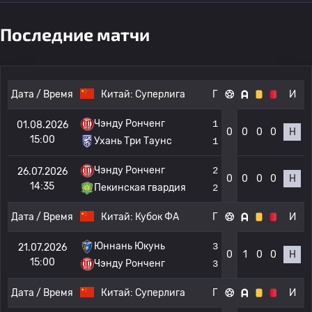
Последние матчи
Дата / Время
Китай:
Суперлига
Г
И
Чэнду Ронченг
1
01.08.2026
0
0
0
0
Н
15:00
Ухань Три Таунс
1
Чэнду Ронченг
2
26.07.2026
0
0
0
0
Н
14:35
Пекинская гвардия
2
Дата / Время
Китай:
Кубок ФА
Г
И
Юннань Юкунь
3
21.07.2026
0
1
0
0
Н
15:00
Чэнду Ронченг
3
Дата / Время
Китай:
Суперлига
Г
И