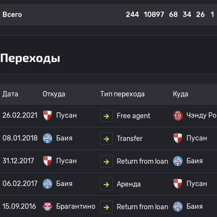
Всего
244
10897
68
34
26
1
Переходы
Дата
Откуда
Тип перехода
Куда
26.02.2021
Пусан
Чэнду Ро
Free agent
08.01.2018
Баия
Пусан
Transfer
31.12.2017
Пусан
Баия
Return from loan
06.02.2017
Баия
Пусан
Аренда
15.09.2016
Брагантино
Баия
Return from loan