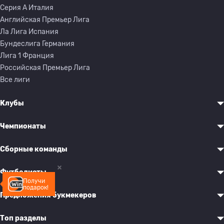
Серия A Италия
Английская Премьер Лига
Ла Лига Испания
Бундеслига Германия
Лига 1 Франция
Российская Премьер Лига
Все лиги
Клубы
Чемпионаты
Сборные команды
Футболисты
Получи
подарок!
Предложения букмекеров
Топ разделы