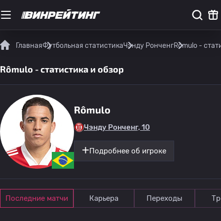
Главная
Футбольная статистика
Чэнду Ронченг
Rômulo - стат
Rômulo - статистика и обзор
Rômulo
Чэнду Ронченг, 10
Подробнее об игроке
Последние матчи
Карьера
Переходы
Тр