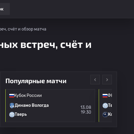
ок
еч, счёт и обзор матча
ных встреч, счёт и
Популярные матчи
Кубок России
ФНЛ 2 - Див
Динамо Вологда
Тверь
13.08
19:30
Тверь
Космос