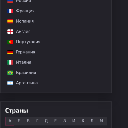
Россия
Франция
Испания
Англия
Португалия
Германия
Италия
Бразилия
Аргентина
Страны
Все
А
Б
В
Г
Д
Е
З
И
К
Л
М
Н
О