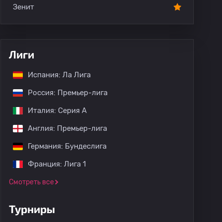
Зенит
Лиги
Испания: Ла Лига
Россия: Премьер-лига
Италия: Серия А
Англия: Премьер-лига
Германия: Бундеслига
Франция: Лига 1
Смотреть все
Турниры