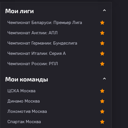
Мои лиги
Чемпионат Беларуси: Премьер Лига
Чемпионат Англии: АПЛ
Чемпионат Германии: Бундеслига
Чемпионат Италии: Серия А
Чемпионат России: РПЛ
Мои команды
ЦСКА Москва
Динамо Москва
Локомотив Москва
Спартак Москва