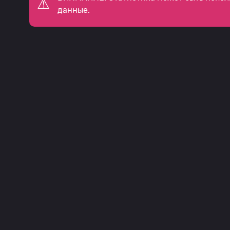
данные.