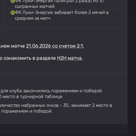
ФК Луки-Энергия проиграл 2 раз(а) из 10
сыгранных матчей
ФК Луки-Энергия забивает более 2 мячей в
среднем за матч
днем матче
21.06.2026 со счетом 2:1.
о ознакомить в разделе
H2H матча
.
а для клуба закончились поражением и победой.
0 место в турнирной таблице.
личество набранных очков - 35, занимает 2 место в
ь поражением и победой.