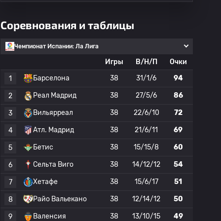
Соревнования и таблицы
Чемпионат Испании: Ла Лига
Игры
В/Н/П
Очки
Барселона
38
31/1/6
94
1
Реал Мадрид
38
27/5/6
86
2
Вильярреал
38
22/6/10
72
3
Атл. Мадрид
38
21/6/11
69
4
Бетис
38
15/15/8
60
5
Сельта Виго
38
14/12/12
54
6
Хетафе
38
15/6/17
51
7
Райо Вальекано
38
12/14/12
50
8
Валенсия
38
13/10/15
49
9