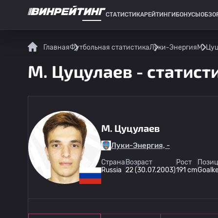
СТАТИСТИКА
РЕЙТИНГИ
БОНУСЫ
ОБЗО
СПОРТИВНАЯ СТАТИСТИКА
Главная
Футбольная статистика
Луки-Энергия
М. Цу
М. Цуцулаев - статист
М. Цуцулаев
Луки-Энергия, -
Страна
Возраст
Рост
Позиц
Russia
22 (30.07.2003)
191 cm
Goalk