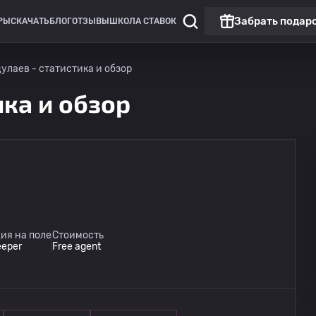
Забрать подар
РЫ
СКАЧАТЬ
БЛОГ
ОТЗЫВЫ
ШКОЛА СТАВОК
цулаев - статистика и обзор
ика и обзор
Кубок России
Звезда Санкт-Петербург
12.08
ия на поле
Стоимость
14:00
Луки-Энергия
eeper
Free agent