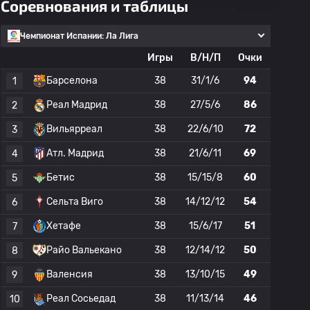
Соревнования и таблицы
Чемпионат Испании: Ла Лига
Игры
В/Н/П
Очки
Барселона
38
31/1/6
94
1
Реал Мадрид
38
27/5/6
86
2
Вильярреал
38
22/6/10
72
3
Атл. Мадрид
38
21/6/11
69
4
Бетис
38
15/15/8
60
5
Сельта Виго
38
14/12/12
54
6
Хетафе
38
15/6/17
51
7
Райо Вальекано
38
12/14/12
50
8
Валенсия
38
13/10/15
49
9
Реал Сосьедад
38
11/13/14
46
10