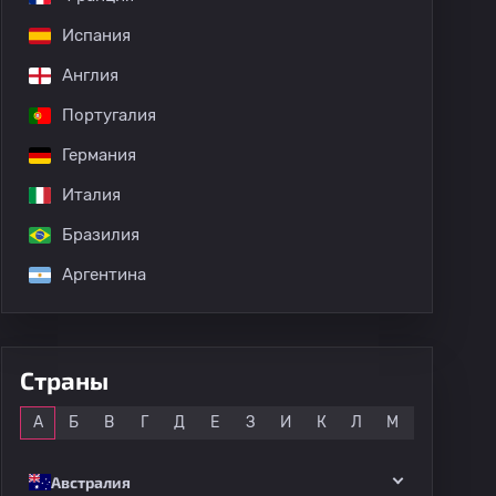
Испания
Англия
Португалия
Германия
Италия
Бразилия
Аргентина
Страны
Все
А
Б
В
Г
Д
Е
З
И
К
Л
М
Н
О
Австралия