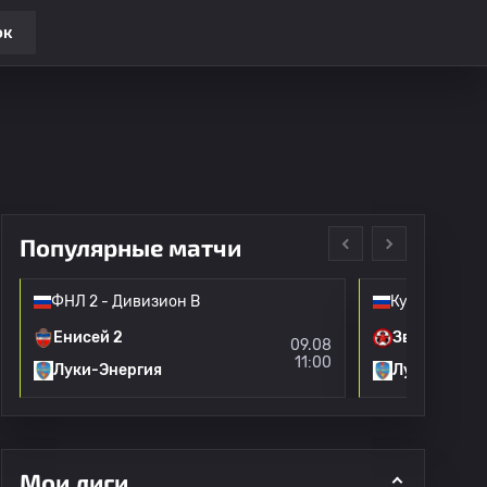
ок
Популярные матчи
ФНЛ 2 - Дивизион B
Кубок Росси
Енисей 2
Звезда Сан
09.08
11:00
Луки-Энергия
Луки-Энерг
Мои лиги