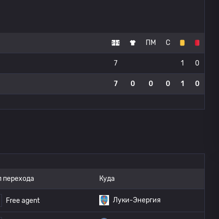
ПМ
С
7
1
0
7
0
0
0
1
0
п перехода
Куда
Луки-Энергия
Free agent