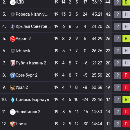
?
В
2.
КДВ
19
14
2
3
17
36:19
44
?
Н
3.
Pobeda Nizhniy
19
13
3
3
24
45:21
42
?
Н
4.
Крылья Советов
19
6
8
5
4
24:20
26
?
В
5.
Акрон 2
19
8
2
9
5
34:29
26
?
Н
6.
Izhevsk
19
5
7
7
0
26:26
22
?
Н
7.
Рубин Казань 2
19
4
8
7
-6
21:27
20
?
П
8.
Оренбург 2
19
4
8
7
-5
25:30
20
?
П
9.
Урал 2
19
4
7
8
-8
30:38
19
?
В
10.
Динамо Барнаул
19
4
5
10
-24
22:46
17
?
П
11.
Челябинск 2
19
3
5
11
-16
14:30
14
?
П
12.
Носта
19
2
5
12
-30
14:44
11