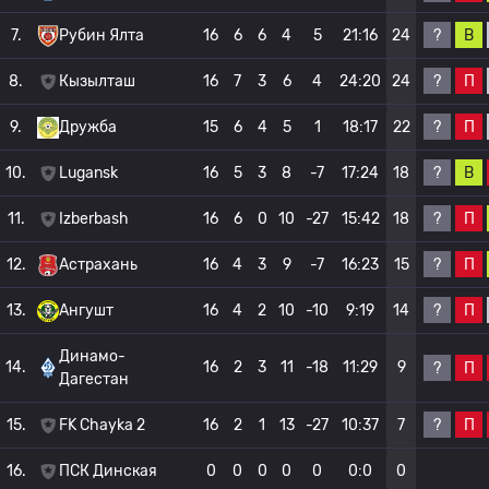
?
В
7.
Рубин Ялта
16
6
6
4
5
21:16
24
?
П
8.
Кызылташ
16
7
3
6
4
24:20
24
?
П
9.
Дружба
15
6
4
5
1
18:17
22
?
В
10.
Lugansk
16
5
3
8
-7
17:24
18
?
П
11.
Izberbash
16
6
0
10
-27
15:42
18
?
П
12.
Астрахань
16
4
3
9
-7
16:23
15
?
П
13.
Ангушт
16
4
2
10
-10
9:19
14
Динамо-
14.
16
2
3
11
-18
11:29
9
?
П
Дагестан
?
П
15.
FK Chayka 2
16
2
1
13
-27
10:37
7
16.
ПСК Динская
0
0
0
0
0
0:0
0