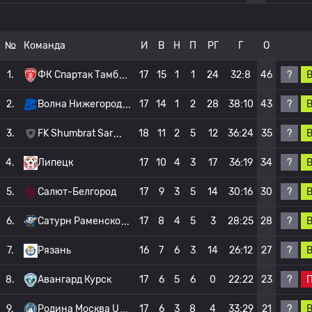
№
Команда
И
В
Н
П
РГ
Г
О
?
1.
ФК Спартак Тамб
17
15
1
1
24
32:8
46
?
2.
Волна Нижегород
17
14
1
2
28
38:10
43
?
3.
FK Shumbrat Sar
18
11
2
5
12
36:24
35
?
4.
Липецк
17
10
4
3
17
36:19
34
?
5.
Салют-Белгород
17
9
3
5
14
30:16
30
?
6.
Сатурн Раменско
17
8
4
5
3
28:25
28
?
7.
Рязань
16
7
6
3
14
26:12
27
?
8.
Авангард Курск
17
6
5
6
0
22:22
23
?
9.
Родина Москва U
17
6
3
8
4
33:29
21