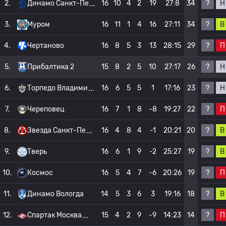
?
Н
2.
Динамо Санкт-Пе
16
10
4
2
19
27:8
34
?
В
3.
Муром
16
11
1
4
16
27:11
34
?
П
4.
Чертаново
16
8
5
3
13
28:15
29
?
Н
5.
Прибалтика 2
15
8
2
5
10
27:17
26
?
Н
6.
Торпедо Владими
16
6
5
5
1
17:16
23
?
П
7.
Череповец
16
7
1
8
-8
19:27
22
?
В
8.
Звезда Санкт-Пе
16
4
8
4
-1
20:21
20
?
В
9.
Тверь
16
6
1
9
-2
25:27
19
?
П
10.
Космос
16
5
4
7
-6
20:26
19
?
В
11.
Динамо Вологда
14
5
3
6
3
19:16
18
?
П
12.
Спартак Москва
15
4
2
9
-9
14:23
14