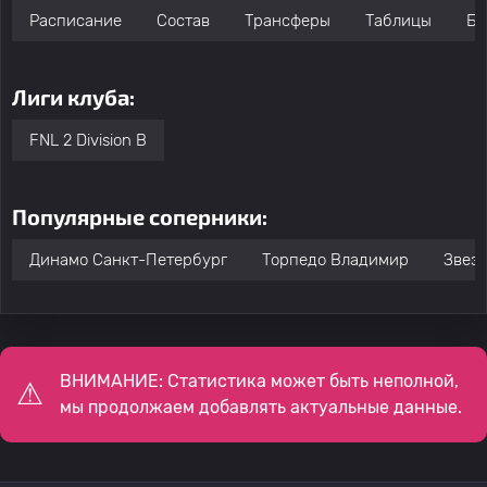
Расписание
Состав
Трансферы
Таблицы
Бо
Лиги клуба:
FNL 2 Division B
Популярные соперники:
Динамо Санкт-Петербург
Торпедо Владимир
Звез
ВНИМАНИЕ: Статистика может быть неполной,
мы продолжаем добавлять актуальные данные.