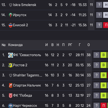
?
Н
13.
Iskra Smolensk
16
2
5
9
-18
15:33
11
?
Н
14.
Иркутск
14
3
2
9
-14
11:25
11
?
П
15.
Енисей 2
16
3
2
11
-21
15:36
11
№
Команда
И
В
Н
П
РГ
Г
О
?
В
1.
ФК "Севастополь
16
12
2
2
17
28:11
38
?
В
2.
Ростов 2
16
11
2
3
20
35:15
35
?
В
3.
Shahter Taganro
16
10
3
3
16
30:14
33
?
В
4.
Спартак Нальчик
16
7
6
3
12
25:13
27
?
В
5.
ФК "Победа
16
8
3
5
13
32:19
27
?
П
6.
Нарт Черкесск
15
7
3
5
8
20:12
24