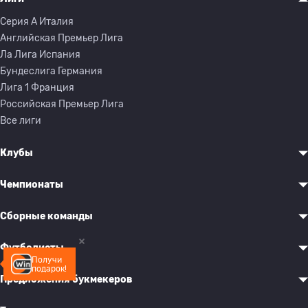
Серия A Италия
Английская Премьер Лига
Ла Лига Испания
Бундеслига Германия
Лига 1 Франция
Российская Премьер Лига
Все лиги
Клубы
Чемпионаты
Сборные команды
Футболисты
Получи
подарок!
Предложения букмекеров