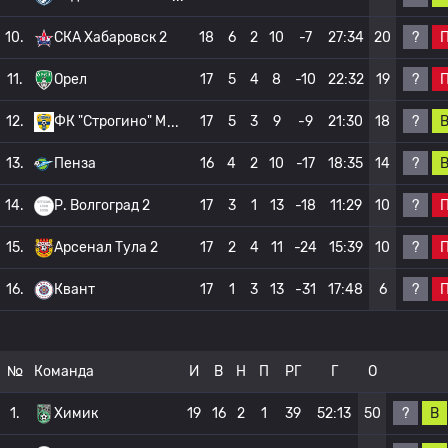
?
10.
СКА Хабаровск 2
18
6
2
10
-7
27:34
20
?
11.
Орел
17
5
4
8
-10
22:32
19
?
12.
ФК "Строгино" М
17
5
3
9
-9
21:30
18
?
13.
Пенза
16
4
2
10
-17
18:35
14
?
14.
Р. Волгоград 2
17
3
1
13
-18
11:29
10
?
15.
Арсенал Тула 2
17
2
4
11
-24
15:39
10
?
16.
Квант
17
1
3
13
-31
17:48
6
№
Команда
И
В
Н
П
РГ
Г
О
?
В
1.
Химик
19
16
2
1
39
52:13
50