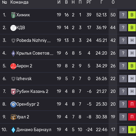
№
Команда
И
В
Н
П
РГ
Г
О
?
В
1.
Химик
19
16
2
1
39
52:13
50
?
В
2.
КДВ
19
14
2
3
17
36:19
44
?
Н
3.
Pobeda Nizhniy
19
13
3
3
24
45:21
42
?
Н
4.
Крылья Советов
19
6
8
5
4
24:20
26
?
В
5.
Акрон 2
19
8
2
9
5
34:29
26
?
Н
6.
Izhevsk
19
5
7
7
0
26:26
22
?
Н
7.
Рубин Казань 2
19
4
8
7
-6
21:27
20
?
П
8.
Оренбург 2
19
4
8
7
-5
25:30
20
?
П
9.
Урал 2
19
4
7
8
-8
30:38
19
?
В
10.
Динамо Барнаул
19
4
5
10
-24
22:46
17