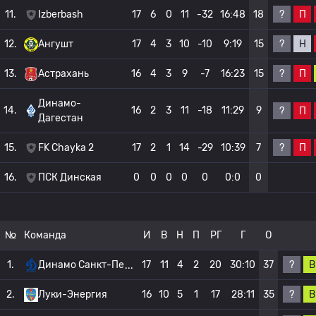
?
П
11.
Izberbash
17
6
0
11
-32
16:48
18
?
Н
12.
Ангушт
17
4
3
10
-10
9:19
15
?
П
13.
Астрахань
16
4
3
9
-7
16:23
15
Динамо-
14.
16
2
3
11
-18
11:29
9
?
П
Дагестан
?
П
15.
FK Chayka 2
17
2
1
14
-29
10:39
7
16.
ПСК Динская
0
0
0
0
0
0:0
0
№
Команда
И
В
Н
П
РГ
Г
О
?
В
1.
Динамо Санкт-Пе
17
11
4
2
20
30:10
37
?
В
2.
Луки-Энергия
16
10
5
1
17
28:11
35