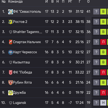
№
Команда
И
В
Н
П
РГ
Г
О
?
В
1.
ФК "Севастополь
17
13
2
2
19
31:12
41
?
В
2.
Ростов 2
17
12
2
3
23
38:15
38
?
В
3.
Shahter Taganro
17
11
3
3
17
32:15
36
?
П
4.
Спартак Нальчик
17
7
6
4
9
25:16
27
?
В
5.
Нарт Черкесск
16
8
3
5
10
22:12
27
?
В
6.
Кызылташ
17
8
3
6
9
30:21
27
?
П
7.
ФК "Победа
17
8
3
6
11
33:22
27
?
В
8.
Рубин Ялта
16
6
6
4
5
21:16
24
?
П
9.
Дружба
16
6
4
6
0
19:19
22
?
Н
10.
Lugansk
17
5
4
8
-7
17:24
19