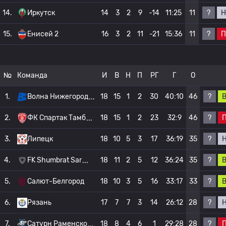
?
Н
14.
Иркутск
14
3
2
9
-14
11:25
11
?
П
15.
Енисей 2
16
3
2
11
-21
15:36
11
№
Команда
И
В
Н
П
РГ
Г
О
?
1.
Волна Нижегород
18
15
1
2
30
40:10
46
?
2.
ФК Спартак Тамб
18
15
1
2
23
32:9
46
?
3.
Липецк
18
10
5
3
17
36:19
35
?
4.
FK Shumbrat Sar
18
11
2
5
12
36:24
35
?
5.
Салют-Белгород
18
10
3
5
16
33:17
33
?
6.
Рязань
17
7
7
3
14
26:12
28
?
7.
Сатурн Раменско
18
8
4
6
1
29:28
28