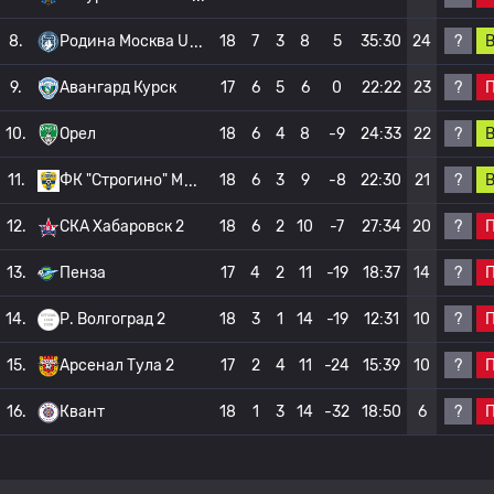
?
8.
Родина Москва U
18
7
3
8
5
35:30
24
?
9.
Авангард Курск
17
6
5
6
0
22:22
23
?
10.
Орел
18
6
4
8
-9
24:33
22
?
11.
ФК "Строгино" М
18
6
3
9
-8
22:30
21
?
12.
СКА Хабаровск 2
18
6
2
10
-7
27:34
20
?
13.
Пенза
17
4
2
11
-19
18:37
14
?
14.
Р. Волгоград 2
18
3
1
14
-19
12:31
10
?
15.
Арсенал Тула 2
17
2
4
11
-24
15:39
10
?
16.
Квант
18
1
3
14
-32
18:50
6