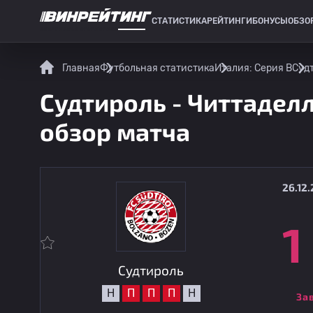
СТАТИСТИКА
РЕЙТИНГИ
БОНУСЫ
ОБЗО
СПОРТИВНАЯ СТАТИСТИКА
Главная
Футбольная статистика
Италия: Серия B
Судт
Судтироль - Читтаделл
обзор матча
26.12.
1
Судтироль
Н
П
П
П
Н
За