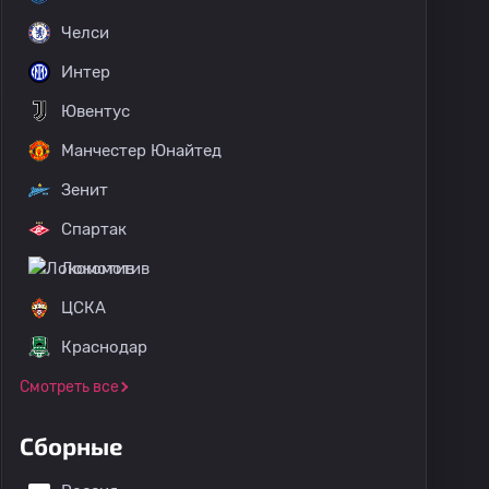
Челси
Интер
Ювентус
Манчестер Юнайтед
Зенит
Спартак
Локомотив
ЦСКА
Краснодар
Смотреть все
: Серия C
Сборные