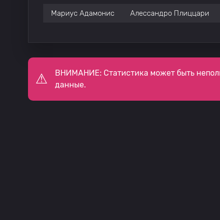
Мариус Адамонис
Алессандро Плиццари
ВНИМАНИЕ: Статистика может быть непол
данные.