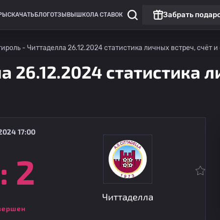
Забрать подар
РЫ
СКАЧАТЬ
БЛОГ
ОТЗЫВЫ
ШКОЛА СТАВОК
ироль - Читтаделла 26.12.2024 статистика личных встреч, счёт и
а 26.12.2024 статистика л
2024 17:00
:
2
Кубок Италии: Серия C
Читтаделла
15.08
22:00
Аталанта 2
Читтаделла
вершен