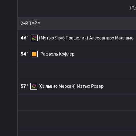
(Э
2-Й ТАЙМ
46 '
(Мэтью Якуб Прашелик)
Алессандро Малламо
54 '
Рафаэль Кофлер
57 '
(Сильвио Меркай)
Мэтью Ровер