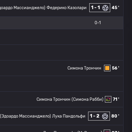
1 - 1
доардо Массианджело)
Федерико Казолари
45 '
0-1
Симона Трончин
56 '
Симона Трончин
(Симона Рабби)
71 '
1 - 2
(Эдоардо Массианджело)
Лука Пандольфи
80 '