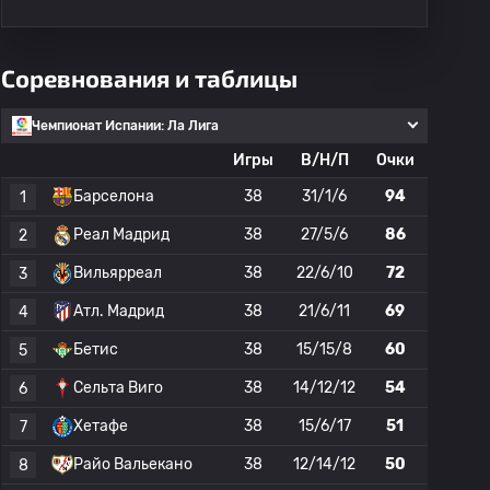
Соревнования и таблицы
Чемпионат Испании: Ла Лига
Игры
В/Н/П
Очки
Барселона
38
31/1/6
94
1
Реал Мадрид
38
27/5/6
86
2
Вильярреал
38
22/6/10
72
3
Атл. Мадрид
38
21/6/11
69
4
Бетис
38
15/15/8
60
5
Сельта Виго
38
14/12/12
54
6
Хетафе
38
15/6/17
51
7
Райо Вальекано
38
12/14/12
50
8