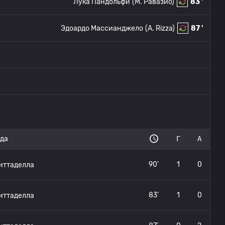
Лука Пандольфи
(М. Равазио)
83 '
Эдоардо Массианджело
(A. Rizza)
87 '
да
Г
А
90’
1
0
иттаделла
83’
1
0
иттаделла