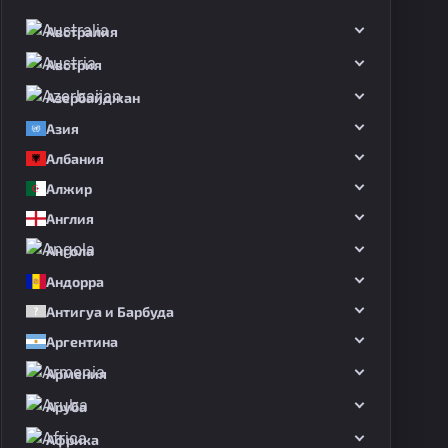
Австралия
Австрия
Азербайджан
Азия
Албания
Алжир
Англия
Ангола
Андорра
Антигуа и Барбуда
Аргентина
Армения
Аруба
Африка