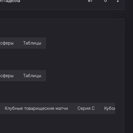
87’
0
2
иттаделла
нсферы
Таблицы
нсферы
Таблицы
Клубные товарищеские матчи
Серия C
Кубок Италии