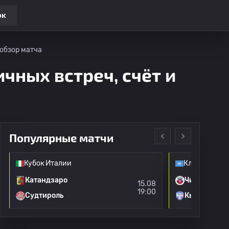
ок
 обзор матча
ичных встреч, счёт и
Популярные матчи
Кубок Италии
Клубные тов
Катандзаро
Читтаделла
15.08
19:00
Судтироль
Кьоны