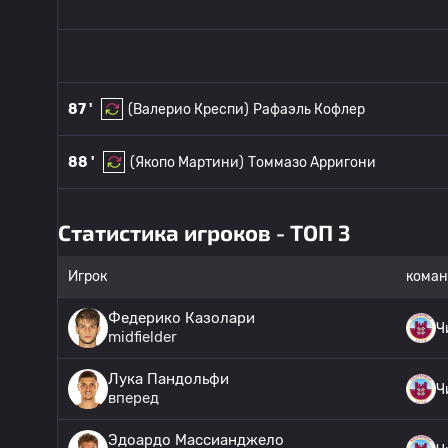
87 '
(Валерио Креспи)
Рафаэль Кофлер
88 '
(Якопо Мартини)
Томмазо Арригони
Статистика игроков - ТОП 3
Игрок
коман
Федерико Казолари
Ч
midfielder
Лука Пандольфи
Ч
вперед
Эдоардо Массианджело