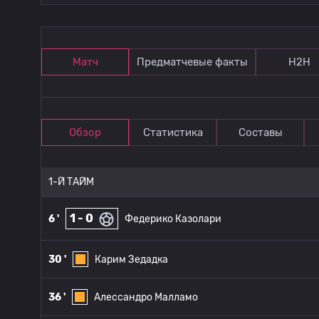
Матч
Предматчевые факты
Н2Н
Обзор
Статистика
Составы
1-Й ТАЙМ
1 - 0
6 '
Федерико Казолари
30 '
Карим Зедадка
36 '
Алессандро Малламо