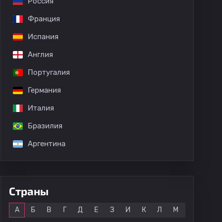
Россия
Франция
Испания
Англия
Португалия
Германия
Италия
Бразилия
Аргентина
Страны
Все
А
Б
В
Г
Д
Е
З
И
К
Л
М
Н
О