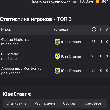
(Пропускает следующий матч)
S. Davi
86 '
Статистика игроков - ТОП 3
Игрок
команда
Г
А
Фабио Майстро
68’
1
0
Юве Ставия
midfielder
O. Correia
90’
0
1
Юве Ставия
midfielder
Алессандро Конфенте
90’
0
0
Юве Ставия
goalkeeper
Юве Ставия:
Статистика
Расписание
Состав
Трансферы