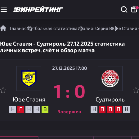
Главная
Футбольная статистика
Италия: Серия B
Юве Ставия -
Юве Ставия - Судтироль 27.12.2025 статистика
личных встреч, счёт и обзор матча
27.12.2025 17:00
1
:
0
Юве Ставия
Судтироль
Н
П
Н
Н
В
Н
П
П
П
Н
Завершен