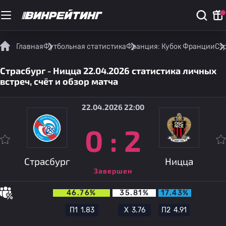
Главная
Футбольная статистика
Франция: Кубок Франции
Стр
Страсбург - Ницца 22.04.2026 статистика личных
встреч, счёт и обзор матча
22.04.2026 22:00
0
:
2
Страсбург
Ницца
Завершен
46.76%
35.81%
17.43%
П1
1.83
Х
3.76
П2
4.91