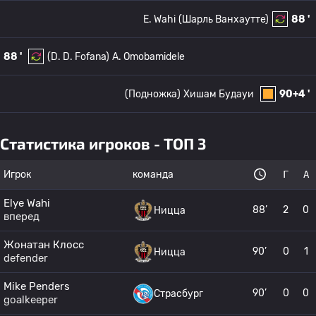
E. Wahi
(Шарль Ванхаутте)
88 '
88 '
(D. D. Fofana)
A. Omobamidele
(Подножка)
Хишам Будауи
90+4 '
Статистика игроков - ТОП 3
Игрок
команда
Г
А
Elye Wahi
88’
2
0
Ницца
вперед
Жонатан Клосс
90’
0
1
Ницца
defender
Mike Penders
90’
0
0
Страсбург
goalkeeper