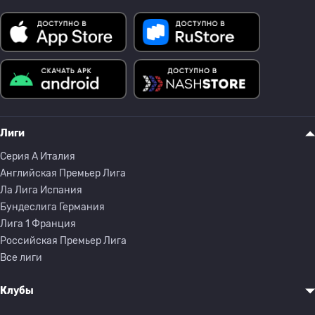
Лиги
Серия A Италия
Английская Премьер Лига
Ла Лига Испания
Бундеслига Германия
Лига 1 Франция
Российская Премьер Лига
Все лиги
Клубы