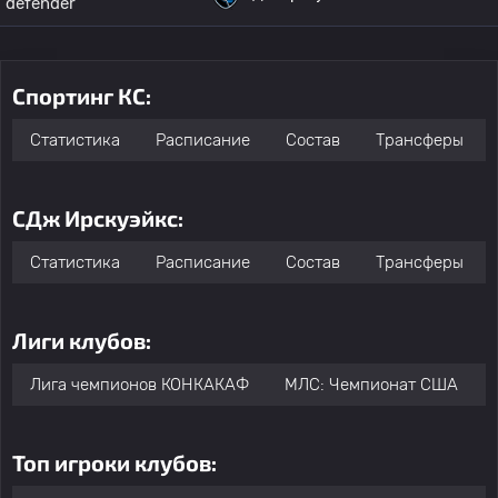
defender
Спортинг КС:
Статистика
Расписание
Состав
Трансферы
СДж Ирскуэйкс:
Статистика
Расписание
Состав
Трансферы
Лиги клубов:
Лига чемпионов КОНКАКАФ
МЛС: Чемпионат США
Топ игроки клубов: