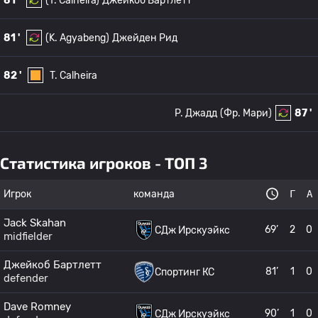
81 '
(T. Calheira)
Джейкоб Бартлетт
81 '
(K. Agyabeng)
Джейден Рид
82 '
T. Calheira
P. Джадд
(Фр. Мари)
87 '
Статистика игроков - ТОП 3
Игрок
команда
Г
А
Jack Skahan
69’
2
0
СДж Ирскуэйкс
midfielder
Джейкоб Бартлетт
81’
1
0
Спортинг КС
defender
Dave Romney
90’
1
0
СДж Ирскуэйкс