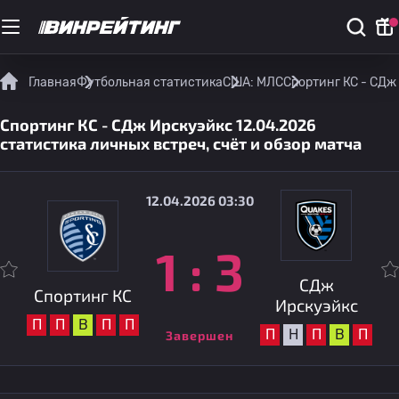
Главная
Футбольная статистика
США: МЛС
Спортинг КС - СДж
Спортинг КС - СДж Ирскуэйкс 12.04.2026
статистика личных встреч, счёт и обзор матча
12.04.2026 03:30
1
:
3
СДж
Спортинг КС
Ирскуэйкс
П
П
В
П
П
П
Н
П
В
П
Завершен