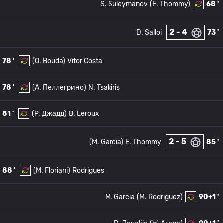
S. Suleymanov
(E. Thommy)
68 '
2 - 4
D. Salloi
73 '
78 '
(O. Bouda)
Vitor Costa
78 '
(A. Пеллегрино)
N. Tsakiris
81 '
(P. Джадд)
B. Leroux
2 - 5
(M. Garcia)
E. Thommy
85 '
88 '
(M. Floriani)
Rodrigues
M. Garcia
(M. Rodriguez)
90+1 '