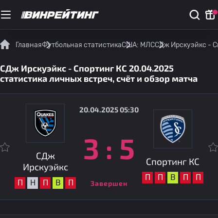
Главная
Футбольная статистика
США: МЛС
СДж Ирскуэйкс - С
СДж Ирскуэйкс - Спортинг КС 20.04.2025
статистика личных встреч, счёт и обзор матча
20.04.2025 05:30
3
:
5
СДж
Спортинг КС
Ирскуэйкс
П
П
В
П
П
П
Н
П
В
П
Завершен