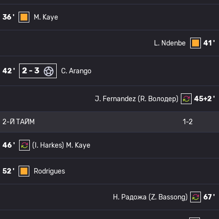
36 '
M. Kaye
L. Ndenbe
41 '
2 - 3
42 '
C. Arango
J. Fernandez
(R. Володер)
45+2 '
2-Й ТАЙМ
1-2
46 '
(I. Harkes)
M. Kaye
52 '
Rodrigues
Н. Радожа
(Z. Bassong)
67 '