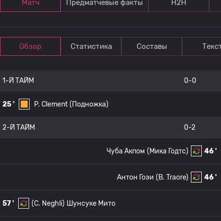
Матч
Предматчевые факты
Н2Н
Обзор
Статистика
Составы
Текс
1-Й ТАЙМ
0-0
25 '
P. Clement
(Подножка)
2-Й ТАЙМ
0-2
Чуба Акпом
(Мика Годтс)
46 '
Антон Гоэи
(B. Traore)
46 '
57 '
(C. Neghli)
Шунсуке Мито