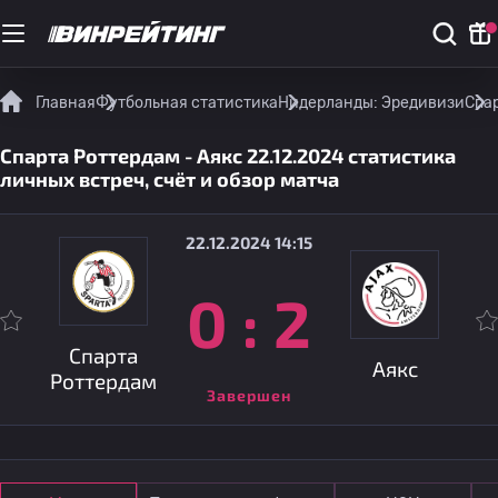
Главная
Футбольная статистика
Нидерланды: Эредивизи
Спар
Спарта Роттердам - Аякс 22.12.2024 статистика
личных встреч, счёт и обзор матча
22.12.2024 14:15
0
:
2
Спарта
Аякс
Роттердам
Завершен