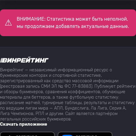
ВНИМАНИЕ: Статистика может быть неполной,
мы продолжаем добавлять актуальные данные.
Винрейтинг — независимый информационный ресурс о
букмекерских конторах и спортивной статистике,
зарегистрированный как средство массовой информации
(реестровая запись СМИ ЭЛ № ФС 77-83883). Публикует рейтинги
и обзоры букмекеров, сравнения коэффициентов, обучающие
материалы для беттеров, а также футбольную статистику:
расписание матчей, турнирные таблицы, результаты и статистику
по ведущим лигам мира — АПЛ, Бундеслига, Ла Лига, Серия А,
Лига Чемпионов, РПЛ и другим. Сайт является партнёром
легальных российских букмекеров.
Скачать приложение