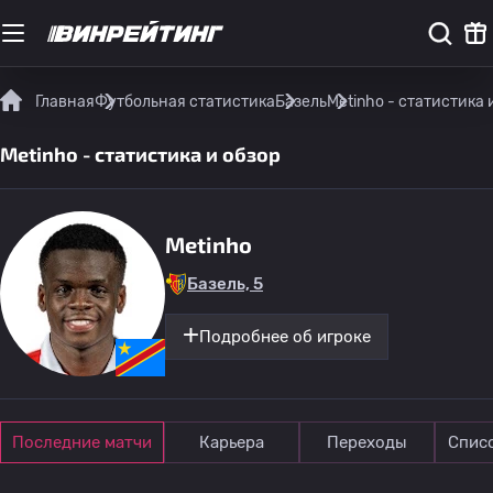
Главная
Футбольная статистика
Базель
Metinho - статистика 
Metinho - статистика и обзор
Metinho
Базель, 5
Подробнее об игроке
Последние матчи
Карьера
Переходы
Спис