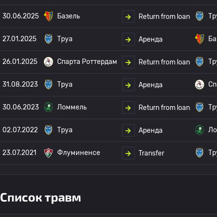
30.06.2025
Базель
Тр
Return from loan
27.01.2025
Труа
Ба
Аренда
26.01.2025
Спарта Роттердам
Тр
Return from loan
31.08.2023
Труа
Сп
Аренда
30.06.2023
Ломмель
Тр
Return from loan
02.07.2022
Труа
Ло
Аренда
23.07.2021
Флуминенсе
Тр
Transfer
Список травм