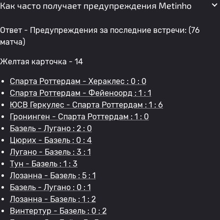
Как часто получает предупреждения Metinho
Ответ - Предупреждения за последние встречи: (76
матча)
Желтая карточка - 14
Спарта Роттердам - Хераклес : 0 : 0
Спарта Роттердам - Фейеноорд : 1 : 1
ЮСВ Геркулес - Спарта Роттердам : 1 : 6
Гронинген - Спарта Роттердам : 1 : 0
Базель - Лугано : 2 : 0
Цюрих - Базель : 0 : 4
Лугано - Базель : 3 : 1
Тун - Базель : 1 : 3
Лозанна - Базель : 5 : 1
Базель - Лугано : 0 : 1
Лозанна - Базель : 1 : 2
Винтертур - Базель : 0 : 2