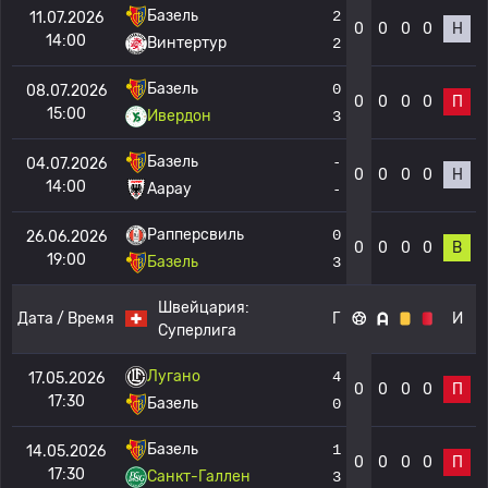
Базель
2
11.07.2026
0
0
0
0
Н
14:00
Винтертур
2
Базель
0
08.07.2026
0
0
0
0
П
15:00
Ивердон
3
Базель
-
04.07.2026
0
0
0
0
Н
14:00
Аарау
-
Рапперсвиль
0
26.06.2026
0
0
0
0
В
19:00
Базель
3
Швейцария:
Дата / Время
Г
И
Суперлига
Лугано
4
17.05.2026
0
0
0
0
П
17:30
Базель
0
Базель
1
14.05.2026
0
0
0
0
П
17:30
Санкт-Галлен
3