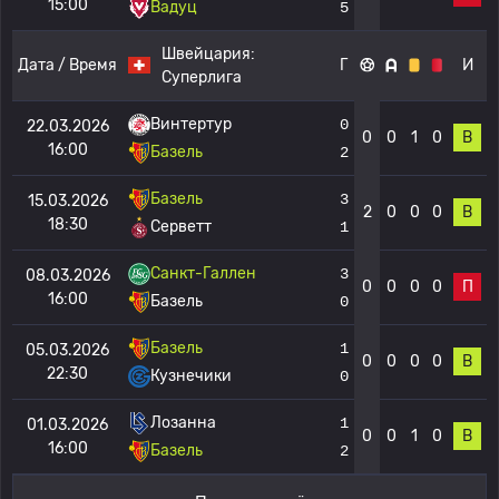
15:00
Вадуц
5
Швейцария:
Дата / Время
Г
И
Суперлига
Винтертур
0
22.03.2026
0
0
1
0
В
16:00
Базель
2
Базель
3
15.03.2026
2
0
0
0
В
18:30
Серветт
1
Санкт-Галлен
3
08.03.2026
0
0
0
0
П
16:00
Базель
0
Базель
1
05.03.2026
0
0
0
0
В
22:30
Кузнечики
0
Лозанна
1
01.03.2026
0
0
1
0
В
16:00
Базель
2