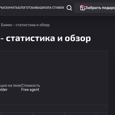
Забрать подар
РЫ
СКАЧАТЬ
БЛОГ
ОТЗЫВЫ
ШКОЛА СТАВОК
 Бомен - статистика и обзор
- статистика и обзор
Клубные товарищеские матчи
Анже
15.08
ция на поле
Стоимость
18:30
Париж ФК
elder
Free agent