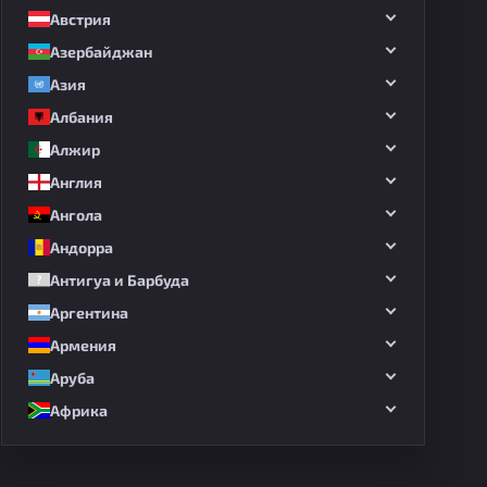
Австрия
Азербайджан
Азия
Албания
Алжир
Англия
Ангола
Андорра
Антигуа и Барбуда
Аргентина
Армения
Аруба
Африка