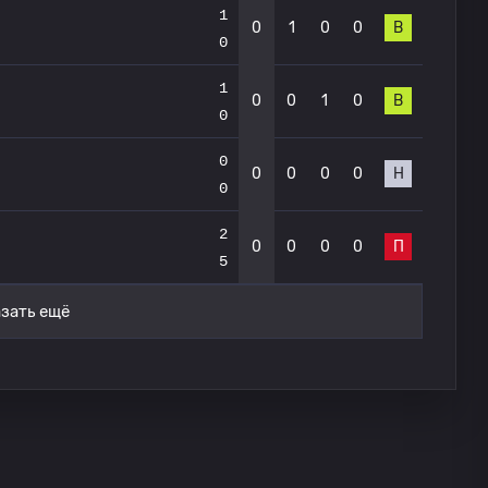
1
0
1
0
0
В
0
1
0
0
1
0
В
0
0
0
0
0
0
Н
0
2
0
0
0
0
П
5
зать ещё