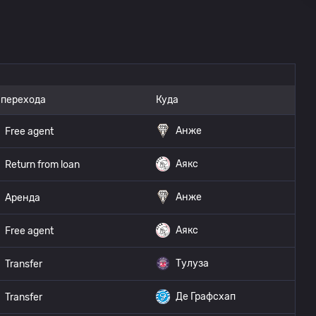
 перехода
Куда
Анже
Free agent
Аякс
Return from loan
Анже
Аренда
Аякс
Free agent
Тулуза
Transfer
Де Графсхап
Transfer