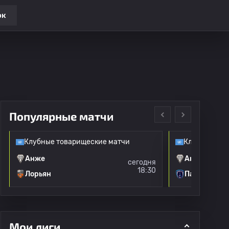
ок
Популярные матчи
Клубные товарищеские матчи
Клубные тов
Анже
Анже
сегодня
18:30
Лорьян
Париж ФК
Мои лиги