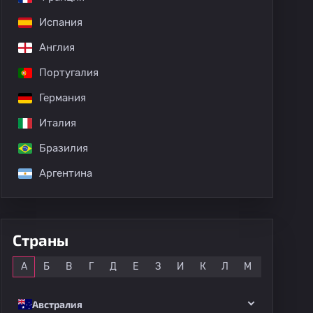
Испания
Англия
Португалия
Германия
Италия
Бразилия
Аргентина
Страны
Все
А
Б
В
Г
Д
Е
З
И
К
Л
М
Н
О
Австралия