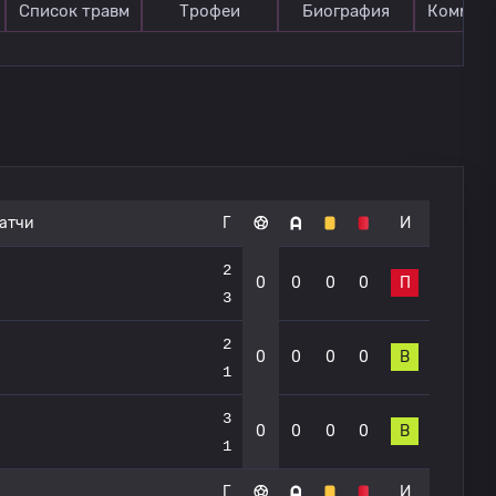
Список травм
Трофеи
Биография
Коммен
атчи
Г
И
2
0
0
0
0
П
3
2
0
0
0
0
В
1
3
0
0
0
0
В
1
Г
И