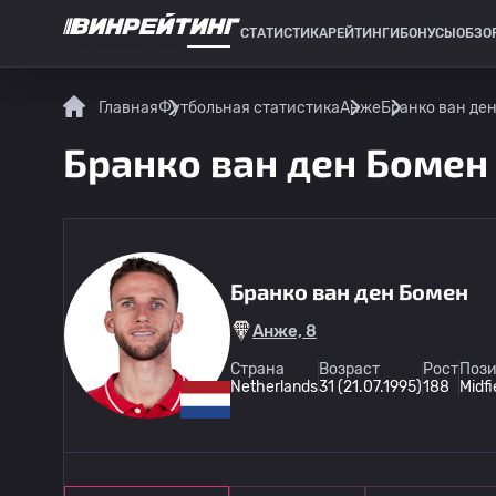
СТАТИСТИКА
РЕЙТИНГИ
БОНУСЫ
ОБЗО
СПОРТИВНАЯ СТАТИСТИКА
Главная
Футбольная статистика
Анже
Бранко ван ден
Бранко ван ден Бомен 
Бранко ван ден Бомен
Анже, 8
Страна
Возраст
Рост
Пози
Netherlands
31 (21.07.1995)
188
Midfi