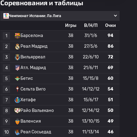
Соревнования и таблицы
Чемпионат Испании: Ла Лига
Игры
В/Н/П
Очки
Барселона
38
31/1/6
94
1
Реал Мадрид
38
27/5/6
86
2
Вильярреал
38
22/6/10
72
3
Атл. Мадрид
38
21/6/11
69
4
Бетис
38
15/15/8
60
5
Сельта Виго
38
14/12/12
54
6
Хетафе
38
15/6/17
51
7
Райо Вальекано
38
12/14/12
50
8
Валенсия
38
13/10/15
49
9
Реал Сосьедад
38
11/13/14
46
10