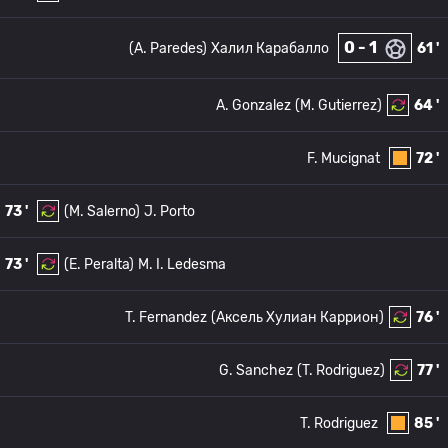
0 - 1
(A. Paredes)
Халил Карабалло
61 '
A. Gonzalez
(M. Gutierrez)
64 '
F. Mucignat
72 '
73 '
(M. Salerno)
J. Porto
73 '
(E. Peralta)
M. I. Ledesma
T. Fernandez
(Аксель Хулиан Каррион)
76 '
G. Sanchez
(T. Rodriguez)
77 '
T. Rodriguez
85 '