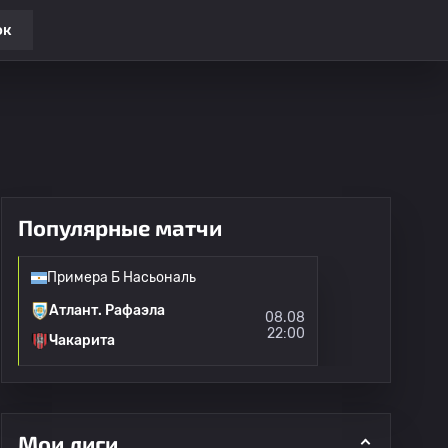
ок
Популярные матчи
Примера Б Насьональ
Атлант. Рафаэла
08.08
22:00
Чакарита
Мои лиги