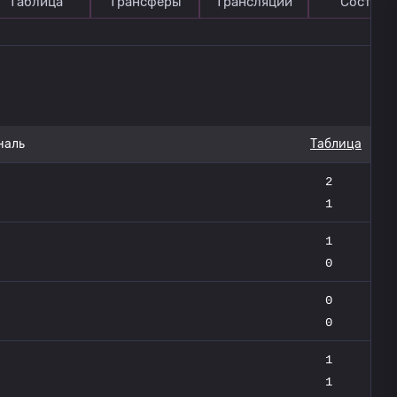
Таблица
Трансферы
Трансляции
Состав
наль
Таблица
2
1
1
0
0
0
1
1