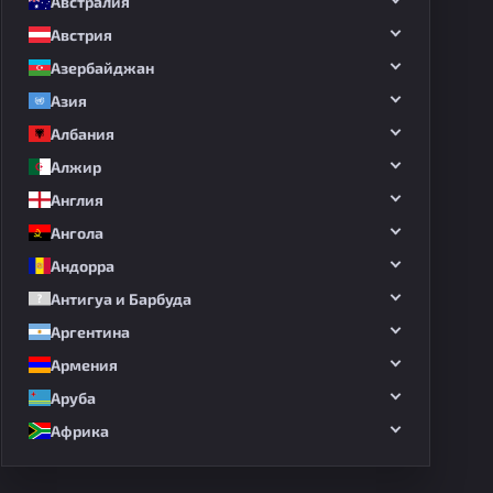
Австралия
Австрия
Азербайджан
Азия
Албания
Алжир
Англия
Ангола
Андорра
Антигуа и Барбуда
Аргентина
Армения
Аруба
Африка