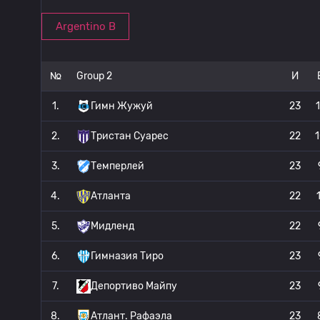
Argentino B
№
Group 2
И
1.
Гимн Жужуй
23
2.
Тристан Суарес
22
3.
Темперлей
23
4.
Атланта
22
5.
Мидленд
22
6.
Гимназия Тиро
23
7.
Депортиво Майпу
23
8.
Атлант. Рафаэла
23