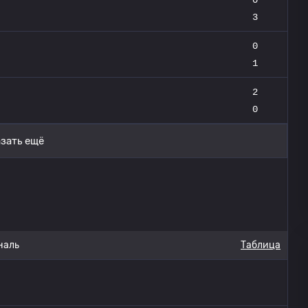
3
0
1
2
0
зать ещё
наль
Таблица