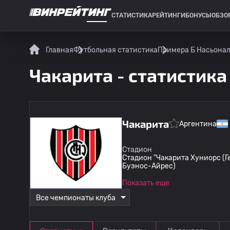
СТАТИСТИКА
РЕЙТИНГИ
БОНУСЫ
ОБЗО
СПОРТИВНАЯ СТАТИСТИКА
Главная
Футбольная статистика
Примера Б Насьона
Чакарита - статистика
Чакарита
Аргентина
Стадион
Стадион "Чакарита Хуниорс (
Буэнос-Айрес)
Показать еще
Все чемпионаты клуба