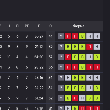
В
Н
П
РГ
Г
О
Форма
?
П
П
В
Н
Н
12
5
6
8
35:27
41
?
В
В
В
П
Н
10
9
3
9
21:12
39
?
П
В
В
Н
В
9
10
4
4
24:20
37
?
П
П
В
П
П
11
3
8
6
28:22
36
?
Н
В
В
Н
Н
9
7
6
7
23:16
34
?
В
В
В
Н
В
9
7
7
2
24:22
34
?
В
П
Н
В
В
9
5
9
7
31:24
32
?
Н
В
П
П
П
8
7
8
-2
17:19
31