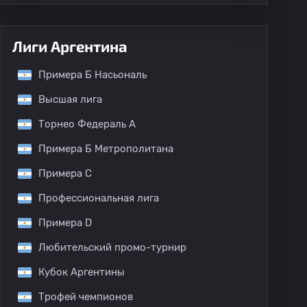
Лиги Аргентина
Примера Б Насьональ
Высшая лига
Торнео Федераль A
Примера Б Метрополитана
Примера C
Профессиональная лига
Примера D
Любительский промо-турнир
Кубок Аргентины
Трофей чемпионов