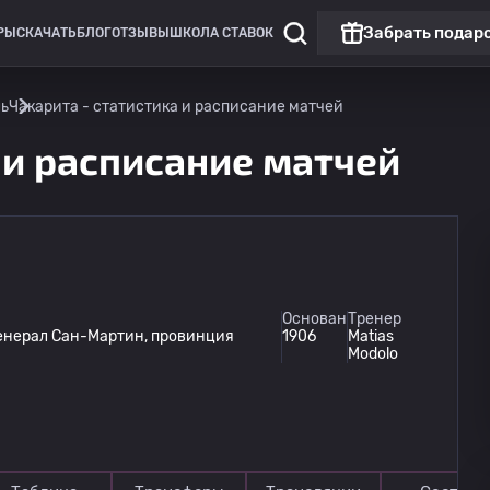
Забрать подар
РЫ
СКАЧАТЬ
БЛОГ
ОТЗЫВЫ
ШКОЛА СТАВОК
ль
Чакарита - статистика и расписание матчей
 и расписание матчей
Основан
Тренер
Генерал Сан-Мартин, провинция
1906
Matias
Modolo