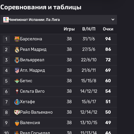
Соревнования и таблицы
Чемпионат Испании: Ла Лига
Игры
В/Н/П
Очки
Барселона
38
31/1/6
94
1
Реал Мадрид
38
27/5/6
86
2
Вильярреал
38
22/6/10
72
3
Атл. Мадрид
38
21/6/11
69
4
Бетис
38
15/15/8
60
5
Сельта Виго
38
14/12/12
54
6
Хетафе
38
15/6/17
51
7
Райо Вальекано
38
12/14/12
50
8
Валенсия
38
13/10/15
49
9
Реал Сосьедад
38
11/13/14
46
10