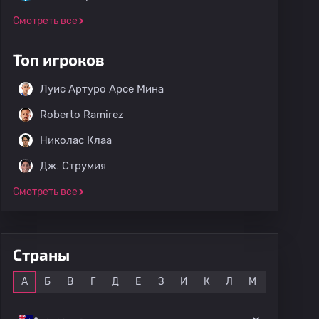
Смотреть все
Топ игроков
Луис Артуро Арсе Мина
Roberto Ramirez
Николас Клаа
Дж. Струмия
Смотреть все
Страны
Все
А
Б
В
Г
Д
Е
З
И
К
Л
М
Н
О