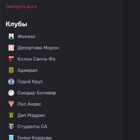
Смотреть все
Клубы
Железо
Депортиво Морон
Колон Санта-Фе
Адмирал
Годой Крус
Сьюдад-Боливар
Лос Андес
Деп Мадрин
Студенты CA
Гонки Кордовы