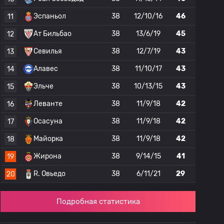
Эспаньол
38
12/10/16
46
11
Ат Бильбао
38
13/6/19
45
12
Севилья
38
12/7/19
43
13
Алавес
38
11/10/17
43
14
Эльче
38
10/13/15
43
15
Леванте
38
11/9/18
42
16
Осасуна
38
11/9/18
42
17
Майорка
38
11/9/18
42
18
Жирона
38
9/14/15
41
19
R. Овьедо
38
6/11/21
29
20
Подробная статистика