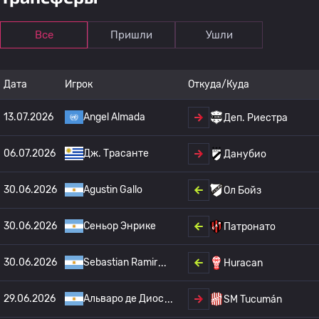
Все
Пришли
Ушли
Дата
Игрок
Откуда/Куда
13.07.2026
Angel Almada
Деп. Риестра
06.07.2026
Дж. Трасанте
Данубио
30.06.2026
Agustin Gallo
Ол Бойз
30.06.2026
Сеньор Энрике
Патронато
30.06.2026
Sebastian Ramir
Huracan
29.06.2026
Альваро де Диос
SM Tucumán