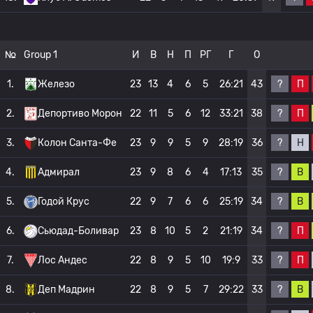
№
Group 1
И
В
Н
П
РГ
Г
О
?
П
1.
Железо
23
13
4
6
5
26:21
43
?
П
2.
Депортиво Морон
22
11
5
6
12
33:21
38
?
Н
3.
Колон Санта-Фе
23
9
9
5
9
28:19
36
?
В
4.
Адмирал
23
9
8
6
4
17:13
35
?
В
5.
Годой Крус
22
9
7
6
6
25:19
34
?
П
6.
Сьюдад-Боливар
23
8
10
5
2
21:19
34
?
П
7.
Лос Андес
22
8
9
5
10
19:9
33
?
В
8.
Деп Мадрин
22
8
9
5
7
29:22
33