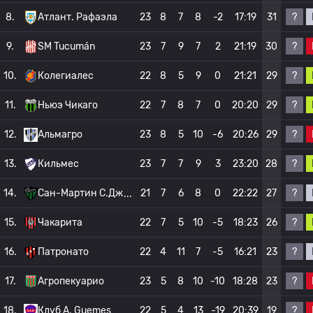
?
8.
Атлант. Рафаэла
23
8
7
8
-2
17:19
31
?
9.
SM Tucumán
23
7
9
7
2
21:19
30
?
10.
Колегиалес
22
8
5
9
0
21:21
29
?
11.
Ньюэ Чикаго
22
7
8
7
0
20:20
29
?
12.
Альмагро
23
8
5
10
-6
20:26
29
?
13.
Кильмес
23
7
7
9
3
23:20
28
?
14.
Сан-Мартин С.Дж
21
7
6
8
0
22:22
27
?
15.
Чакарита
22
7
5
10
-5
18:23
26
?
16.
Патронато
22
4
11
7
-5
16:21
23
?
17.
Агропекуарио
23
5
8
10
-10
18:28
23
?
18.
Клуб А. Guemes
22
5
4
13
-19
20:39
19