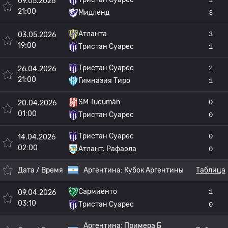
09.05.2026
21:00
Мидленд
3
Атланта
3
03.05.2026
19:00
Тристан Суарес
1
Тристан Суарес
2
26.04.2026
21:00
Гимназия Тиро
1
SM Tucumán
0
20.04.2026
01:00
Тристан Суарес
0
Тристан Суарес
0
14.04.2026
02:00
Атлант. Рафаэла
0
Дата / Время
Аргентина:
Кубок Аргентины
Таблица
Сармиенто
1
09.04.2026
03:10
Тристан Суарес
0
Аргентина:
Примера Б