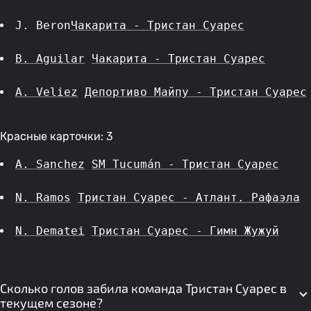
J. Beron
Чакарита - Тристан Суарес
B. Aguilar
Чакарита - Тристан Суарес
A. Veliez
Депортиво Майпу - Тристан Суарес
Красные карточки: 3
A. Sanchez
SM Tucumán - Тристан Суарес
N. Ramos
Тристан Суарес - Атлант. Рафаэла
N. Dematei
Тристан Суарес - Гимн Жужуй
Сколько голов забила команда Тристан Суарес в
текущем сезоне?