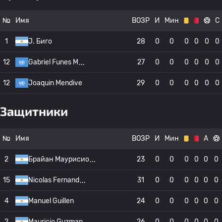
№
Имя
ВОЗР
И
Мин
С
1
J. Биго
28
0
0
0
0
0
0
12
Gabriel Funes M
27
0
0
0
0
0
0
12
Joaquin Mendive
29
0
0
0
0
0
0
Защитники
№
Имя
ВОЗР
И
Мин
А
2
Брайан Маурисио
23
0
0
0
0
0
0
15
Nicolas Fernand
31
0
0
0
0
0
0
4
Manuel Guillen
24
0
0
0
0
0
0
2
Mauricio Guzman
26
0
0
0
0
0
0