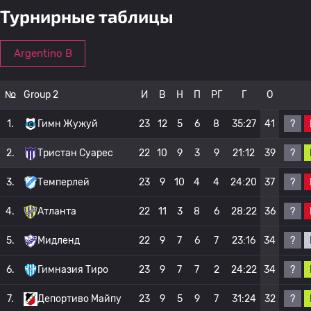
Турнирные таблицы
Argentino B
№
Group 2
И
В
Н
П
РГ
Г
О
?
1.
Гимн Жужуй
23
12
5
6
8
35:27
41
?
2.
Тристан Суарес
22
10
9
3
9
21:12
39
?
3.
Темперлей
23
9
10
4
4
24:20
37
?
4.
Атланта
22
11
3
8
6
28:22
36
?
5.
Мидленд
22
9
7
6
7
23:16
34
?
6.
Гимназия Тиро
23
9
7
7
2
24:22
34
?
7.
Депортиво Майпу
23
9
5
9
7
31:24
32