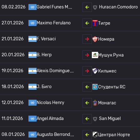
08.02.2026
Gabriel Funes M
Huracan Comodoro
27.01.2026
Maximo Ferulano
Тигре
21.01.2026
F. Versaci
Номера
20.01.2026
B. Негр
Мушук Руна
19.01.2026
Alexis Domingue
Кильмес
18.01.2026
J. Биго
Студенты RC
12.01.2026
Nicolas Henry
Монагас
11.01.2026
Angel Almada
San Miguel
08.01.2026
Augusto Berrond
Централ Норте