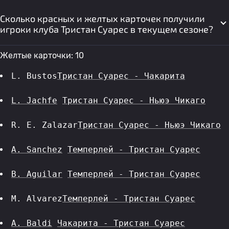
Сколько красных и желтых карточек получили
игроки клуба Тристан Суарес в текущем сезоне?
Желтые карточки: 10
L. Bustos
Тристан Суарес - Чакарита
L. Jachfe
Тристан Суарес - Ньюэ Чикаго
R. E. Zalazar
Тристан Суарес - Ньюэ Чикаго
A. Sanchez
Темперлей - Тристан Суарес
B. Aguilar
Темперлей - Тристан Суарес
M. Alvarez
Темперлей - Тристан Суарес
A. Baldi
Чакарита - Тристан Суарес