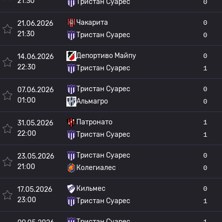
21:30
Тристан Суарес
0
Чакарита
0
21.06.2026
21:30
Тристан Суарес
0
Депортиво Майпу
0
14.06.2026
22:30
Тристан Суарес
1
Тристан Суарес
0
07.06.2026
01:00
Альмагро
0
Патронато
1
31.05.2026
22:00
Тристан Суарес
1
Тристан Суарес
0
23.05.2026
21:00
Колегиалес
0
Кильмес
0
17.05.2026
23:00
Тристан Суарес
1
Тристан Суарес
1