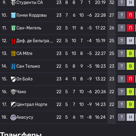
?
Н
9.
Студенты CA
23
8
8
7
1
20:19
32
?
П
10.
Гонки Кордовы
23
7
6
10
-6
22:28
27
?
П
11.
Сан-Мигель
22
5
11
6
-5
17:22
26
?
Н
12.
Деф. де Бельгра
22
5
10
7
-4
15:19
25
?
В
13.
CA Mitre
23
5
10
8
-5
22:27
25
?
В
14.
Сан Тельмо
22
5
8
9
-5
18:23
23
?
П
15.
Ол Бойз
23
4
11
8
-9
13:22
23
?
В
16.
Чако
22
5
7
10
-6
20:26
22
?
В
17.
Централ Норте
22
5
7
10
-9
14:23
22
?
Н
18.
Акасусу
22
5
6
11
-8
16:24
21
Трансферы