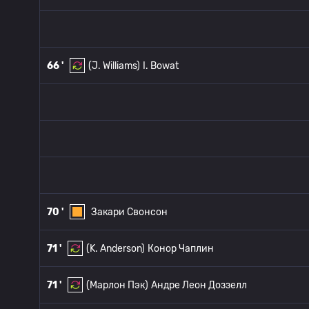
66 '
(J. Williams)
I. Bowat
70 '
Закари Свонсон
71 '
(K. Anderson)
Конор Чаплин
71 '
(Марлон Пэк)
Андре Леон Доззелл