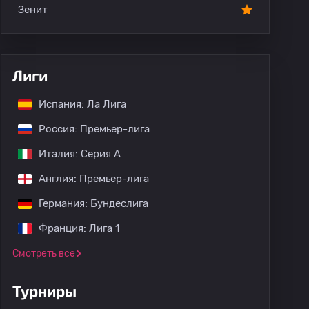
Зенит
Лиги
Испания: Ла Лига
Россия: Премьер-лига
Италия: Серия А
Англия: Премьер-лига
Германия: Бундеслига
Франция: Лига 1
Смотреть все
Турниры