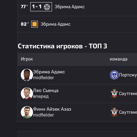
1 - 1
77 '
Эбрима Адамс
82 '
Эбрима Адамс
Статистика игроков - ТОП 3
Игрок
команда
Эбрима Адамс
Портсму
midfielder
Лео Сьенца
Саутгем
вперед
Финн Айзек Азаз
Саутгем
midfielder