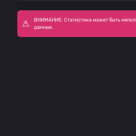
ВНИМАНИЕ: Статистика может быть непол
данные.