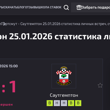
Забрать подар
РЫ
СКАЧАТЬ
БЛОГ
ОТЗЫВЫ
ШКОЛА СТАВОК
п
Портсмут - Саутгемптон 25.01.2026 статистика личных встреч, с
н 25.01.2026 статистика л
2026 15:00
:
1
Кубок английской Лиги
Колчестер
08.08
19:30
Саутгемптон
Саутгемптон
В
Н
Н
В
В
вершен