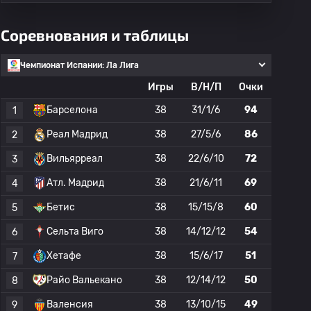
Соревнования и таблицы
Чемпионат Испании: Ла Лига
Игры
В/Н/П
Очки
Барселона
38
31/1/6
94
1
Реал Мадрид
38
27/5/6
86
2
Вильярреал
38
22/6/10
72
3
Атл. Мадрид
38
21/6/11
69
4
Бетис
38
15/15/8
60
5
Сельта Виго
38
14/12/12
54
6
Хетафе
38
15/6/17
51
7
Райо Вальекано
38
12/14/12
50
8
Валенсия
38
13/10/15
49
9