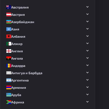
Австралия
Австрия
Азербайджан
Азия
Албания
Алжир
Англия
Ангола
Андорра
Антигуа и Барбуда
Аргентина
Армения
Аруба
Африка