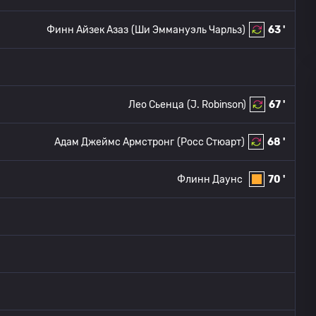
Финн Айзек Азаз
(Ши Эммануэль Чарльз)
63 '
Лео Сьенца
(J. Robinson)
67 '
Адам Джеймс Армстронг
(Росс Стюарт)
68 '
Флинн Даунс
70 '