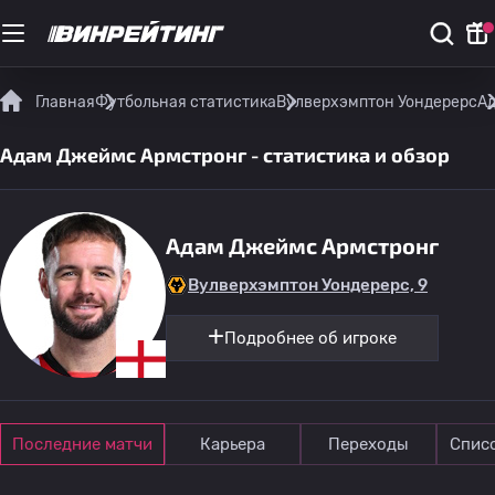
Главная
Футбольная статистика
Вулверхэмптон Уондерерс
Ад
Адам Джеймс Армстронг - статистика и обзор
Адам Джеймс Армстронг
Вулверхэмптон Уондерерс, 9
Подробнее об игроке
Последние матчи
Карьера
Переходы
Спис