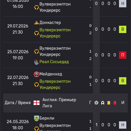
01.08.2026
0
0
0
0
Н
Вулверхэмптон
16:00
-
Уондерерс
Донкастер
0
29.07.2026
0
0
0
0
В
Вулверхэмптон
21:30
2
Уондерерс
Вулверхэмптон
1
25.07.2026
Уондерерс
0
0
0
0
П
19:00
2
Реал Сосьедад
Мейденхед
0
22.07.2026
0
0
0
0
В
Вулверхэмптон
21:30
1
Уондерерс
Англия:
Премьер
Дата / Время
Г
И
Лига
Бернли
1
24.05.2026
1
0
0
0
Н
Вулверхэмптон
18:00
1