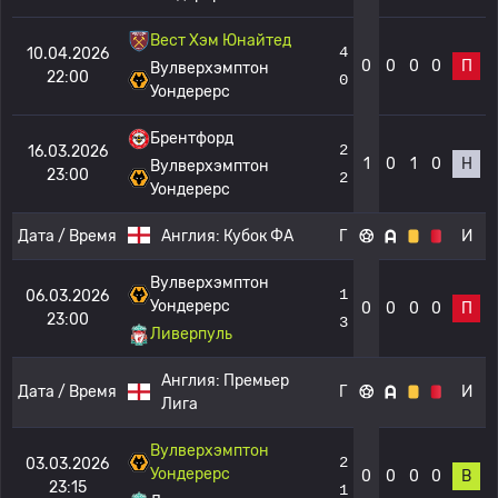
Вест Хэм Юнайтед
4
10.04.2026
0
0
0
0
П
Вулверхэмптон
22:00
0
Уондерерс
Брентфорд
2
16.03.2026
1
0
1
0
Н
Вулверхэмптон
23:00
2
Уондерерс
Дата / Время
Англия:
Кубок ФА
Г
И
Вулверхэмптон
1
06.03.2026
Уондерерс
0
0
0
0
П
23:00
3
Ливерпуль
Англия:
Премьер
Дата / Время
Г
И
Лига
Вулверхэмптон
2
03.03.2026
Уондерерс
0
0
0
0
В
23:15
1