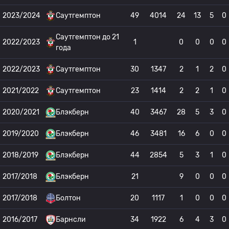
2023/2024
Саутгемптон
49
4014
24
13
5
0
Саутгемптон до 21
2022/2023
1
0
0
0
0
года
2022/2023
Саутгемптон
30
1347
2
1
2
0
2021/2022
Саутгемптон
23
1414
2
2
1
0
2020/2021
Блэкберн
40
3467
28
5
3
0
2019/2020
Блэкберн
46
3481
16
6
0
0
2018/2019
Блэкберн
44
2854
5
3
1
0
2017/2018
Блэкберн
21
9
0
0
0
2017/2018
Болтон
20
1117
1
0
0
0
2016/2017
Барнсли
34
1922
6
4
3
0