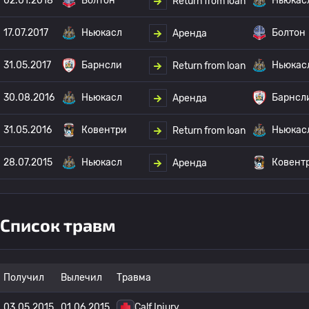
02.01.2018
Болтон
Ньюкас
Return from loan
17.07.2017
Ньюкасл
Болтон
Аренда
31.05.2017
Барнсли
Ньюкас
Return from loan
30.08.2016
Ньюкасл
Барнсл
Аренда
31.05.2016
Ковентри
Ньюкас
Return from loan
28.07.2015
Ньюкасл
Ковент
Аренда
Список травм
Получил
Вылечил
Травма
03.05.2015
01.06.2015
Calf Injury