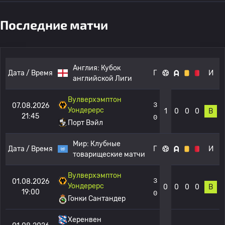
Последние матчи
Англия:
Кубок
Дата / Время
Г
И
английской Лиги
Вулверхэмптон
3
07.08.2026
Уондерерс
1
0
0
0
В
21:45
0
Порт Вэйл
Мир:
Клубные
Дата / Время
Г
И
товарищеские матчи
Вулверхэмптон
3
01.08.2026
Уондерерс
0
0
0
0
В
19:00
0
Гонки Сантандер
Херенвен
-