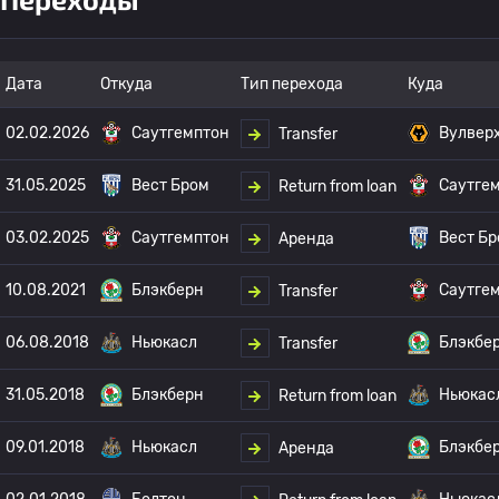
Дата
Откуда
Тип перехода
Куда
02.02.2026
Саутгемптон
Вулвер
Transfer
31.05.2025
Вест Бром
Саутге
Return from loan
03.02.2025
Саутгемптон
Вест Б
Аренда
10.08.2021
Блэкберн
Саутге
Transfer
06.08.2018
Ньюкасл
Блэкбе
Transfer
31.05.2018
Блэкберн
Ньюкас
Return from loan
09.01.2018
Ньюкасл
Блэкбе
Аренда