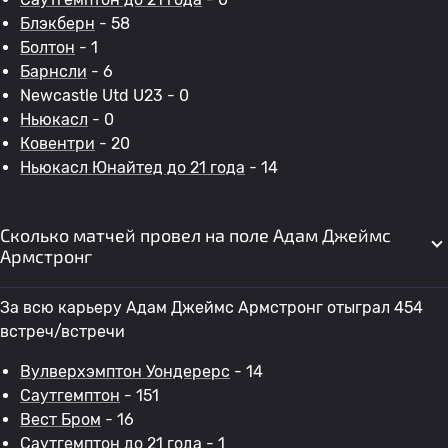
Блэкберн
- 58
Болтон
- 1
Барнсли
- 6
Newcastle Utd U23 - 0
Ньюкасл
- 0
Ковентри
- 20
Ньюкасл Юнайтед до 21 года
- 14
Сколько матчей провел на поле Адам Джеймс
Армстронг
За всю карьеру Адам Джеймс Армстронг отыграл 454
встреч/встречи
Вулверхэмптон Уондерерс
- 14
Саутгемптон
- 151
Вест Бром
- 16
Саутгемптон до 21 года
- 1