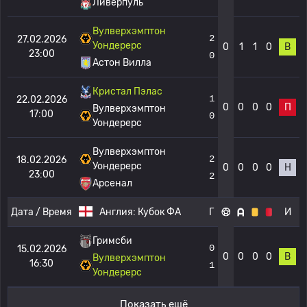
Ливерпуль
Вулверхэмптон
2
27.02.2026
Уондерерс
0
1
1
0
В
23:00
0
Астон Вилла
Кристал Пэлас
1
22.02.2026
0
0
0
0
П
Вулверхэмптон
17:00
0
Уондерерс
Вулверхэмптон
2
18.02.2026
Уондерерс
0
0
0
0
Н
23:00
2
Арсенал
Дата / Время
Англия:
Кубок ФА
Г
И
Гримсби
0
15.02.2026
0
0
0
0
В
Вулверхэмптон
16:30
1
Уондерерс
Показать ещё