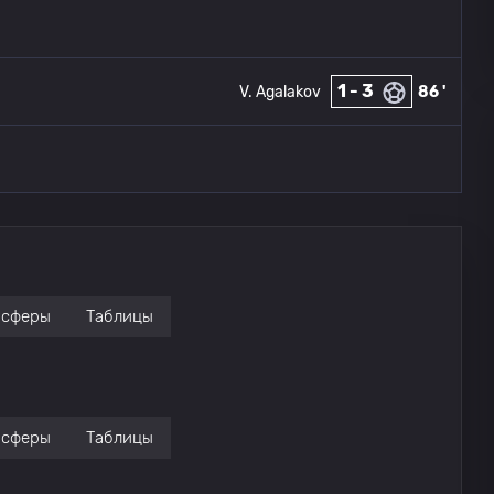
1 - 3
V. Agalakov
86 '
нсферы
Таблицы
нсферы
Таблицы