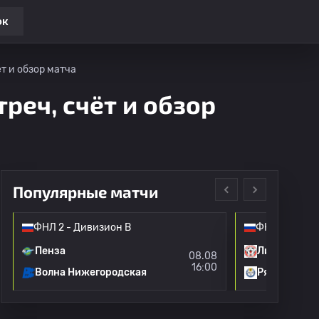
ок
т и обзор матча
реч, счёт и обзор
Популярные матчи
ФНЛ 2 - Дивизион B
ФНЛ 2 - Див
Пенза
Липецк
08.08
16:00
Волна Нижегородская
Рязань