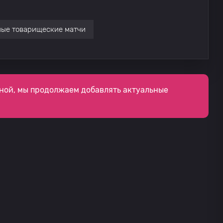
ые товарищеские матчи
ной, мы продолжаем добавлять актуальные