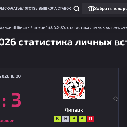
Забрать подар
РЫ
СКАЧАТЬ
БЛОГ
ОТЗЫВЫ
ШКОЛА СТАВОК
визион B
Пенза - Липецк 13.06.2026 статистика личных встреч, счё
2026 статистика личных вст
2026 16:00
:
3
Кубок России
Муром
12.08
18:00
Липецк
Липецк
В
Н
В
В
П
вершен