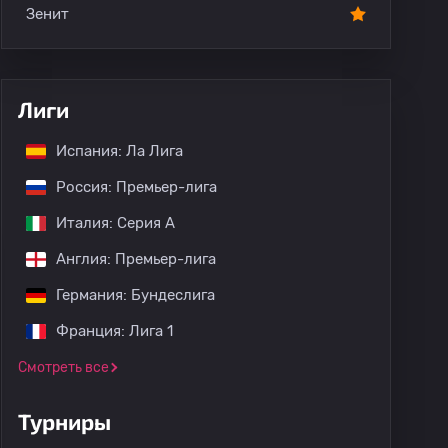
Зенит
Лиги
Испания: Ла Лига
Россия: Премьер-лига
Италия: Серия А
Англия: Премьер-лига
Германия: Бундеслига
Франция: Лига 1
Смотреть все
Турниры