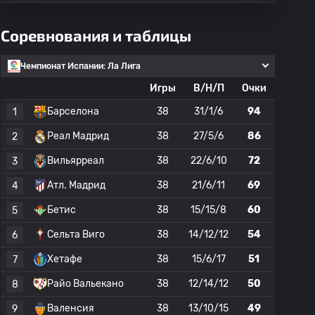
Соревнования и таблицы
Чемпионат Испании: Ла Лига
Игры
В/Н/П
Очки
Барселона
38
31/1/6
94
1
Реал Мадрид
38
27/5/6
86
2
Вильярреал
38
22/6/10
72
3
Атл. Мадрид
38
21/6/11
69
4
Бетис
38
15/15/8
60
5
Сельта Виго
38
14/12/12
54
6
Хетафе
38
15/6/17
51
7
Райо Вальекано
38
12/14/12
50
8
Валенсия
38
13/10/15
49
9