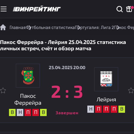
Главная
Футбольная статистика
Португалия: Лига 2
Пакос Фер
Пакос Феррейра - Лейрия 25.04.2025 статистика
личных встреч, счёт и обзор матча
25.04.2025 20:00
2
:
3
Пакос
Лейрия
Феррейра
Н
П
П
П
В
В
Н
П
П
В
Завершен