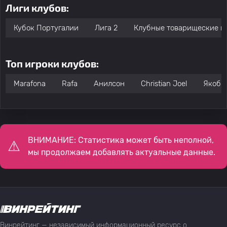
Лиги клубов:
Кубок Португалии
Лига 2
Клубные товарищеские м
Топ игроки клубов:
Marafona
Rafa
Анилсон
Christian Joel
Якоб 
ВНИМАНИЕ: Статистика может быть неполной,
мы продолжаем добавлять актуальные данные.
Винрейтинг — независимый информационный ресурс о