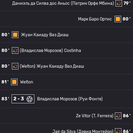
Даниэль да Силва дос Аньос
(Патрик Орфе Мбина)
79 '
Марк Баро Ортис
80 '
80 '
Жуан Каиаду Ваз Диаш
80 '
(Владислав Морозов)
Costinha
80 '
(Welton)
Жуан Каиаду Ваз Диаш
81 '
Welton
2 - 3
83 '
Владислав Морозов
(Руи Фонте)
Ze Vitor
(T. Ferreira)
86 '
Jair da Silva
(Дэвид Монтейро)
86 '