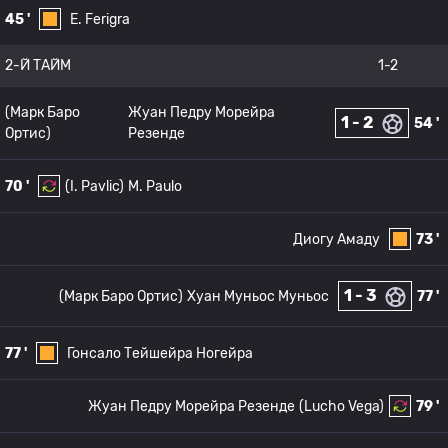
45 '
E. Ferigra
2-Й ТАЙМ
1-2
(Марк Баро
Жуан Педру Морейра
1 - 2
54 '
Ортис)
Резенде
70 '
(I. Pavlic)
M. Paulo
Диогу Амаду
73 '
1 - 3
(Марк Баро Ортис)
Хуан Муньос Муньос
77 '
77 '
Гонсало Тейшейра Ногейра
Жуан Педру Морейра Резенде
(Lucho Vega)
79 '