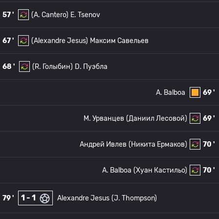
57 '
(A. Cantero)
E. Tsenov
67 '
(Alexandre Jesus)
Максим Савельев
68 '
(R. Голыбин)
D. Пуэбла
A. Balboa
69 '
М. Урванцев
(Даниил Лесовой)
69 '
Андрей Ивлев
(Никита Ермаков)
70 '
A. Balboa
(Хуан Кастильо)
70 '
1 - 1
79 '
Alexandre Jesus
(J. Thompson)