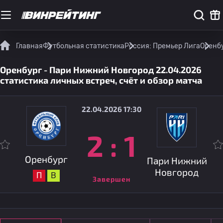
Главная
Футбольная статистика
Россия: Премьер Лига
Оренбу
Оренбург - Пари Нижний Новгород 22.04.2026
статистика личных встреч, счёт и обзор матча
22.04.2026 17:30
2
:
1
Оренбург
Пари Нижний
Новгород
П
В
Завершен