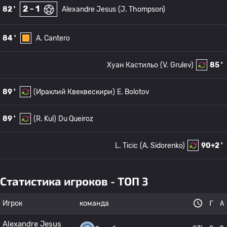
2 - 1
82 '
Alexandre Jesus
(J. Thompson)
84 '
A. Cantero
Хуан Кастильо
(V. Grulev)
85 '
89 '
(Ираклий Квеквескири)
E. Bolotov
89 '
(R. Kul)
Du Queiroz
L. Ticic
(A. Sidorenko)
90+2 '
Статистика игроков - ТОП 3
Игрок
команда
Г
А
Alexandre Jesus