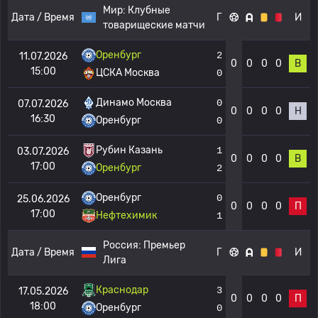
Мир:
Клубные
Дата / Время
Г
И
товарищеские матчи
Оренбург
2
11.07.2026
0
0
0
0
В
15:00
ЦСКА Москва
0
Динамо Москва
0
07.07.2026
0
0
0
0
Н
16:30
Оренбург
0
Рубин Казань
1
03.07.2026
0
0
0
0
В
17:00
Оренбург
2
Оренбург
0
25.06.2026
0
0
0
0
П
17:00
Нефтехимик
1
Россия:
Премьер
Дата / Время
Г
И
Лига
Краснодар
3
17.05.2026
0
0
0
0
П
18:00
Оренбург
0