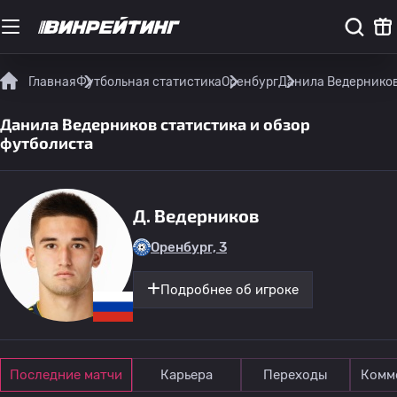
Главная
Футбольная статистика
Оренбург
Данила Ведерников
Данила Ведерников статистика и обзор
футболиста
Д. Ведерников
Оренбург, 3
Подробнее об игроке
Последние матчи
Карьера
Переходы
Комм