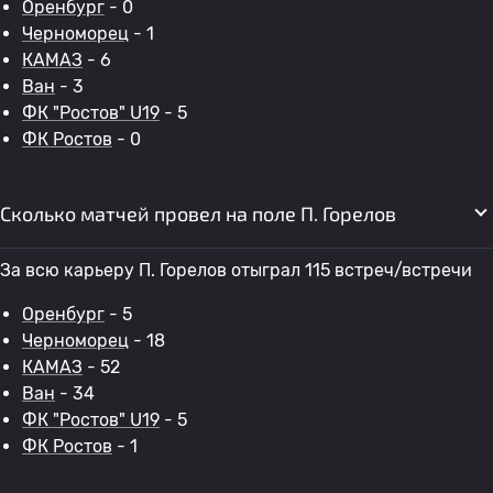
Оренбург
- 0
Черноморец
- 1
КАМАЗ
- 6
Ван
- 3
ФК "Ростов" U19
- 5
ФК Ростов
- 0
Сколько матчей провел на поле П. Горелов
За всю карьеру П. Горелов отыграл 115 встреч/встречи
Оренбург
- 5
Черноморец
- 18
КАМАЗ
- 52
Ван
- 34
ФК "Ростов" U19
- 5
ФК Ростов
- 1