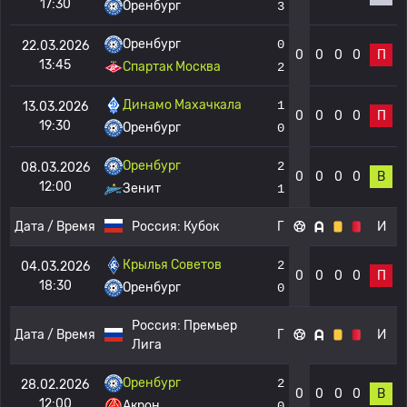
17:30
Оренбург
3
Оренбург
0
22.03.2026
0
0
0
0
П
13:45
Спартак Москва
2
Динамо Махачкала
1
13.03.2026
0
0
0
0
П
19:30
Оренбург
0
Оренбург
2
08.03.2026
0
0
0
0
В
12:00
Зенит
1
Дата / Время
Россия:
Кубок
Г
И
Крылья Советов
2
04.03.2026
0
0
0
0
П
18:30
Оренбург
0
Россия:
Премьер
Дата / Время
Г
И
Лига
Оренбург
2
28.02.2026
0
0
0
0
В
12:00
Акрон
0