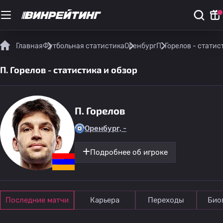
Главная
Футбольная статистика
Оренбург
П. Горелов - статис
П. Горелов - статистика и обзор
П. Горелов
Оренбург, -
Подробнее об игроке
Последние матчи
Карьера
Переходы
Био