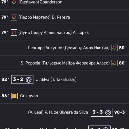
79 '
(Gustavao)
Joanderson
79 '
(Педро Мартело)
D. Pereira
79 '
(Луис Педру Алвес Бастос)
A. Lopes
Леандро Антунес
(Десмонд Амох Нкетиа)
80 '
S. Popoola
(Гильерме Мейра Феррейра Алвес)
80 '
3 - 2
82 '
J. Silva
(T. Takahashi)
86 '
Gustavao
3 - 3
(A. Leal)
P. H. de Oliveira da Silva
90+3 '