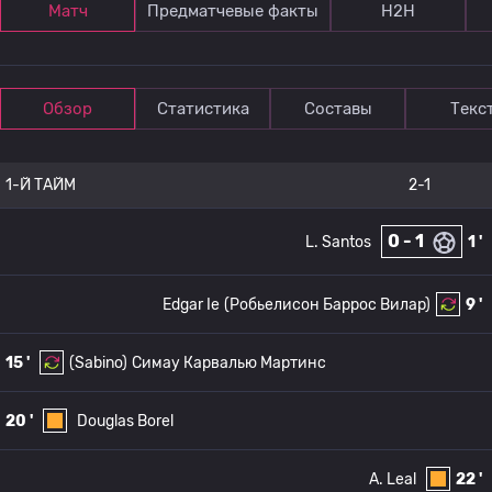
Матч
Предматчевые факты
Н2Н
Обзор
Статистика
Составы
Текс
1-Й ТАЙМ
2-1
0 - 1
L. Santos
1 '
Edgar Ie
(Робьелисон Баррос Вилар)
9 '
15 '
(Sabino)
Симау Карвалью Мартинс
20 '
Douglas Borel
A. Leal
22 '