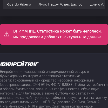
Ricardo Ribeiro
Луис Педру Алвес Бастос
Диего Алт
ВНИМАНИЕ: Статистика может быть неполной,
мы продолжаем добавлять актуальные данные.
Винрейтинг — независимый информационный ресурс о
букмекерских конторах и спортивной статистике,
зарегистрированный как средство массовой информации
(реестровая запись СМИ ЭЛ № ФС 77-83883). Публикует рейтинги
и обзоры букмекеров, сравнения коэффициентов, обучающие
материалы для беттеров, а также футбольную статистику:
расписание матчей, турнирные таблицы, результаты и статистику
по ведущим лигам мира — АПЛ, Бундеслига, Ла Лига, Серия А,
Лига Чемпионов, РПЛ и другим. Сайт является партнёром