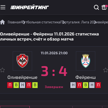
Главная
Футбольная статистика
Португалия: Лига 2
Оливейрен
Оливейренше - Фейренш 11.01.2026 статистика
личных встреч, счёт и обзор матча
11.01.2026 21:00
3
:
4
Оливейренше
Фейренш
П
В
Н
П
В
Н
П
В
Н
П
Завершен