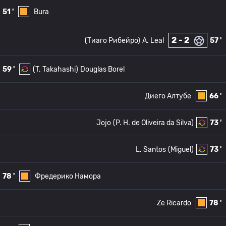
51 '
Bura
2 - 2
(Тиаго Рибейро)
A. Leal
57 '
59 '
(T. Takahashi)
Douglas Borel
Диего Алтубе
66 '
Jojo
(P. H. de Oliveira da Silva)
73 '
L. Santos
(Miguel)
73 '
78 '
Фредерико Намора
Ze Ricardo
78 '