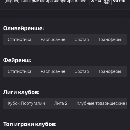
3 - 4
(Miguel)
Гильерме Мейра Феррейра Алвес
90+10 '
Оливейренше:
Статистика
Расписание
Состав
Трансферы
Фейренш:
Статистика
Расписание
Состав
Трансферы
Лиги клубов:
Кубок Португалии
Лига 2
Клубные товарищеские м
Топ игроки клубов: