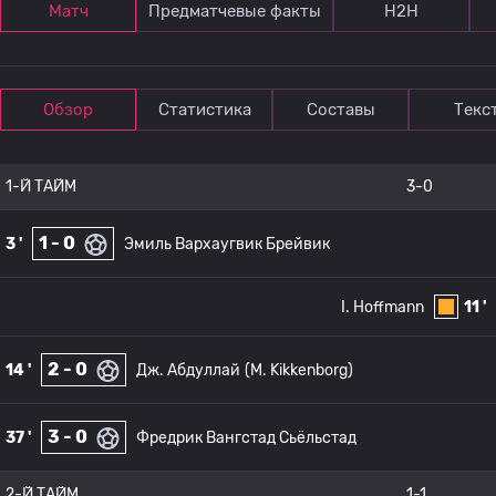
Матч
Предматчевые факты
Н2Н
Обзор
Статистика
Составы
Текс
1-Й ТАЙМ
3-0
1 - 0
3 '
Эмиль Вархаугвик Брейвик
I. Hoffmann
11 '
2 - 0
14 '
Дж. Абдуллай
(M. Kikkenborg)
3 - 0
37 '
Фредрик Вангстад Сьёльстад
2-Й ТАЙМ
1-1