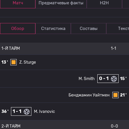
Матч
Предматчевые факты
Н2Н
Обзор
Статистика
Составы
Текс
1-Й ТАЙМ
1-1
13 '
Z. Sturge
0 - 1
M. Smith
15 '
Бенджамин Уайтмен
21 '
1 - 1
36 '
M. Ivanovic
2-Й ТАЙМ
0-0