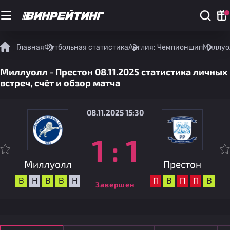
Главная
Футбольная статистика
Англия: Чемпионшип
Миллуол
Миллуолл - Престон 08.11.2025 статистика личных
встреч, счёт и обзор матча
08.11.2025 15:30
1
:
1
Миллуолл
Престон
В
Н
В
В
Н
П
В
П
П
В
Завершен