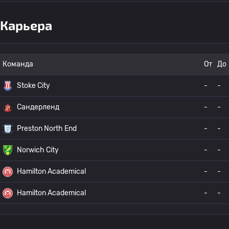
Карьера
Команда
От
До
Stoke City
-
-
Сандерленд
-
-
Preston North End
-
-
Norwich City
-
-
Hamilton Academical
-
-
Hamilton Academical
-
-