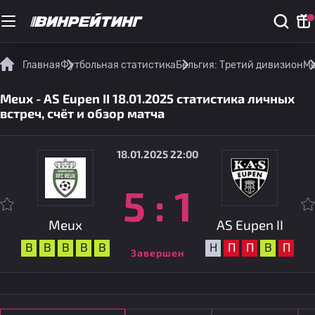
Главная
Футбольная статистика
Бельгия: Третий дивизион
Me
Meux - AS Eupen II 18.01.2025 статистика личных
встреч, счёт и обзор матча
18.01.2025 22:00
5
:
1
Meux
AS Eupen II
В
В
В
В
В
Н
П
П
В
П
Завершен