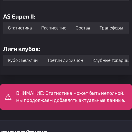
AS Eupen II:
Статистика
Расписание
Состав
Трансферы
Лиги клубов:
Кубок Бельгии
Третий дивизион
Клубные товарище
ВНИМАНИЕ: Статистика может быть неполной,
мы продолжаем добавлять актуальные данные.