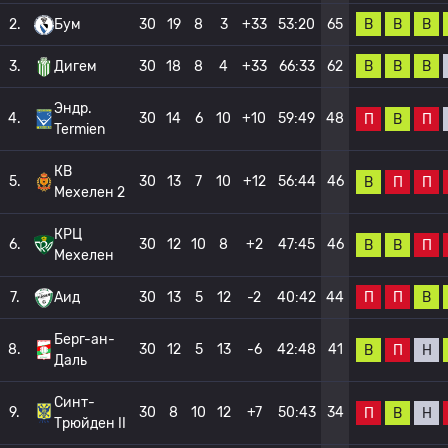
В
В
В
2.
Бум
30
19
8
3
+33
53:20
65
В
В
В
3.
Дигем
30
18
8
4
+33
66:33
62
Эндр.
4.
30
14
6
10
+10
59:49
48
П
В
П
Termien
КВ
5.
30
13
7
10
+12
56:44
46
В
П
П
Мехелен 2
КРЦ
6.
30
12
10
8
+2
47:45
46
В
В
П
Мехелен
П
П
В
7.
Аид
30
13
5
12
-2
40:42
44
Берг-ан-
8.
30
12
5
13
-6
42:48
41
В
П
Н
Даль
Синт-
9.
30
8
10
12
+7
50:43
34
П
В
Н
Трюйден II