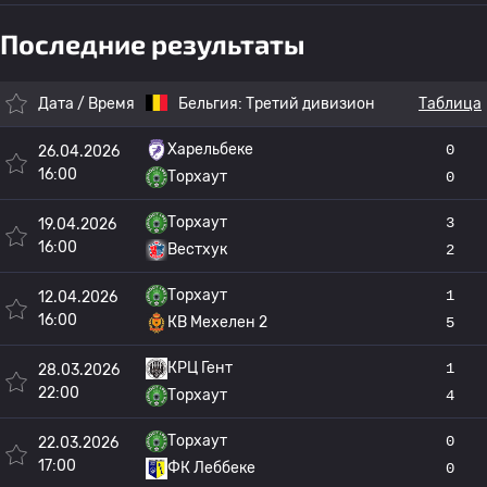
Последние результаты
Дата / Время
Бельгия:
Третий дивизион
Таблица
Харельбеке
0
26.04.2026
16:00
Торхаут
0
Торхаут
3
19.04.2026
16:00
Вестхук
2
Торхаут
1
12.04.2026
16:00
КВ Мехелен 2
5
КРЦ Гент
1
28.03.2026
22:00
Торхаут
4
Торхаут
0
22.03.2026
17:00
ФК Леббеке
0