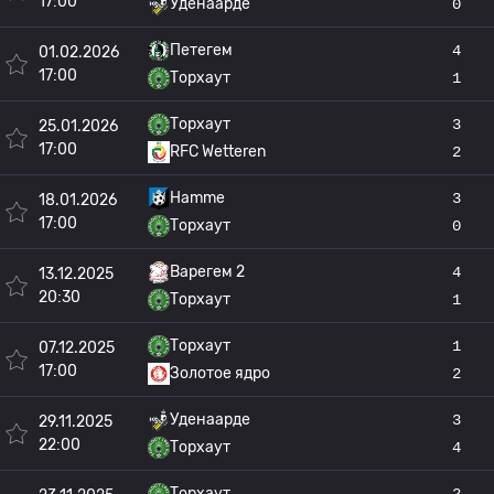
17:00
Уденаарде
0
Петегем
4
01.02.2026
17:00
Торхаут
1
Торхаут
3
25.01.2026
17:00
RFC Wetteren
2
Hamme
3
18.01.2026
17:00
Торхаут
0
Варегем 2
4
13.12.2025
20:30
Торхаут
1
Торхаут
1
07.12.2025
17:00
Золотое ядро
2
Уденаарде
3
29.11.2025
22:00
Торхаут
4
Торхаут
2