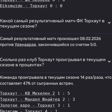
Diksmuide - Торхаут
 0 : 0
Какой самый результативный матч ФК Торхаут в
текущем сезоне?
Самый результативный матч произошел 08.02.2026
против
Уденаарде
, закончившийся со счетом 5:0.
Сколько раз клуб Торхаут проигрывал в текущем
сезоне в процентах?
Команда проигрывала в текущем сезоне 14 раз/раза, что
составляет 47% от сыгранных встреч.
Торхаут - КВ Мехелен 2
 1 : 5
Торхаут - Мандел Юнайтед
 2 : 3
Золотое ядро - Торхаут
 3 : 1
Петегем - Торхаут
 4 : 1