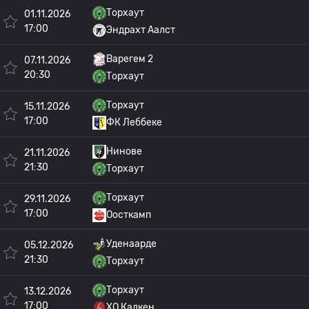
Торхаут
01.11.2026
17:00
Эндрахт Аалст
Варегем 2
07.11.2026
20:30
Торхаут
Торхаут
15.11.2026
17:00
ФК Леббеке
Нинове
21.11.2026
21:30
Торхаут
Торхаут
29.11.2026
17:00
Оосткамп
Уденаарде
05.12.2026
21:30
Торхаут
Торхаут
13.12.2026
17:00
ХО Калкен