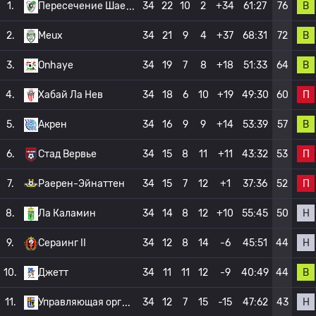
В
1.
Пересечение Шае
34
22
10
2
+34
61:27
76
В
2.
Meux
34
21
9
4
+37
68:31
72
В
3.
Onhaye
34
19
7
8
+18
51:33
64
П
4.
Хабай Ла Нев
34
18
6
10
+19
49:30
60
В
5.
Акрен
34
16
9
9
+14
53:39
57
П
6.
Стад Вервье
34
15
8
11
+11
43:32
53
П
7.
Раерен-Эйнаттен
34
15
7
12
+1
37:36
52
Н
8.
Ла Каламин
34
14
8
12
+10
55:45
50
Н
9.
Сераинг II
34
12
8
14
-6
45:51
44
В
10.
Джетт
34
11
11
12
-9
40:49
44
Н
11.
Управляющая орг
34
12
7
15
-15
47:62
43