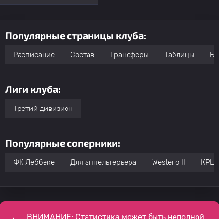
Популярные страницы клуба:
Расписание
Состав
Трансферы
Таблицы
Бо
Лиги клуба:
Третий дивизион
Популярные соперники:
ФК Леббеке
Для аппельтерьера
Westerlo II
КРЦ 
ВНИМАНИЕ: Статистика может быть неполной,