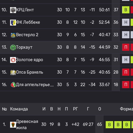
В
10.
КРЦ Гент
30
10
7
13
-11
50:61
37
Н
11.
ФК Леббеке
30
8
12
10
-2
52:54
36
Н
12.
Вестерло 2
30
9
6
15
-7
40:47
33
П
13.
Торхаут
30
8
8
14
-15
44:59
32
Н
14.
Золотое ядро
30
8
7
15
-9
46:55
31
П
15.
Олса Бракель
30
7
7
16
-25
40:65
28
П
16.
Для аппельтерье
30
5
3
22
-34
33:67
18
№
Команда
И
В
Н
П
РГ
Г
О
Форм
Древесная
1.
30
19
8
3
+42
69:27
65
В
В
В
жила