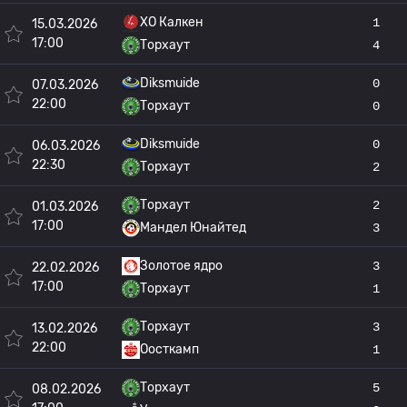
ХО Калкен
1
15.03.2026
17:00
Торхаут
4
Diksmuide
0
07.03.2026
22:00
Торхаут
0
Diksmuide
0
06.03.2026
22:30
Торхаут
2
Торхаут
2
01.03.2026
17:00
Мандел Юнайтед
3
Золотое ядро
3
22.02.2026
17:00
Торхаут
1
Торхаут
3
13.02.2026
22:00
Оосткамп
1
Торхаут
5
08.02.2026