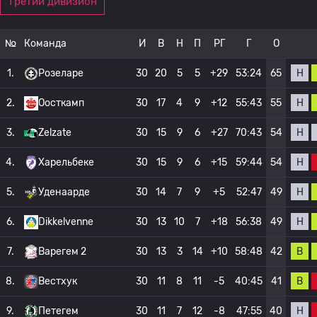
Третий дивизион
№
Команда
И
В
Н
П
РГ
Г
О
Н
1.
Розеларе
30
20
5
5
+29
53:24
65
Н
2.
Оосткамп
30
17
4
9
+12
55:43
55
Н
3.
Zelzate
30
15
9
6
+27
70:43
54
Н
4.
Харельбеке
30
15
9
6
+15
59:44
54
Н
5.
Уденаарде
30
14
7
9
+5
52:47
49
Н
6.
Dikkelvenne
30
13
10
7
+18
56:38
49
В
7.
Варегем 2
30
13
3
14
+10
58:48
42
В
8.
Вестхук
30
11
8
11
-5
40:45
41
Н
9.
Петегем
30
11
7
12
-8
47:55
40