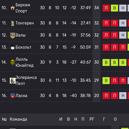
Берхем
10.
30
8
10
12
-12
37:49
34
П
В
Н
Спорт
П
П
Н
11.
Тонгерен
30
8
8
14
-14
27:41
32
П
П
Н
12.
Валы
30
8
8
14
-19
37:56
32
П
П
П
13.
Бохольт
30
8
7
15
-9
50:59
31
Лилль
14.
30
9
3
18
-27
40:67
30
В
В
В
Юнайтед
Эсперанса
15.
30
6
11
13
-10
35:45
29
В
П
П
Пелт
П
П
Н
16.
Ласка
30
4
8
18
-40
38:78
20
№
Команда
И
В
Н
П
РГ
Г
О