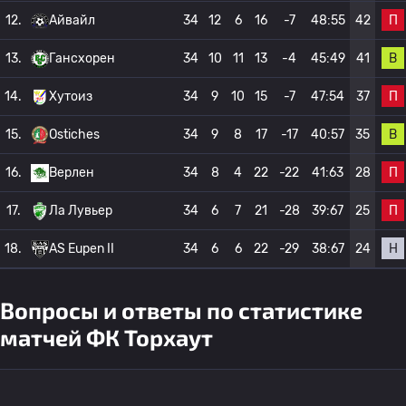
П
12.
Айвайл
34
12
6
16
-7
48:55
42
В
13.
Гансхорен
34
10
11
13
-4
45:49
41
П
14.
Хутоиз
34
9
10
15
-7
47:54
37
В
15.
Ostiches
34
9
8
17
-17
40:57
35
П
16.
Верлен
34
8
4
22
-22
41:63
28
П
17.
Ла Лувьер
34
6
7
21
-28
39:67
25
Н
18.
AS Eupen II
34
6
6
22
-29
38:67
24
Вопросы и ответы по статистике
матчей ФК Торхаут