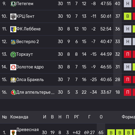
Н
9.
Петегем
30
11
7
12
-8
47:55
40
В
10.
КРЦ Гент
30
10
7
13
-11
50:61
37
Н
11.
ФК Леббеке
30
8
12
10
-2
52:54
36
Н
12.
Вестерло 2
30
9
6
15
-7
40:47
33
П
13.
Торхаут
30
8
8
14
-15
44:59
32
Н
14.
Золотое ядро
30
8
7
15
-9
46:55
31
П
15.
Олса Бракель
30
7
7
16
-25
40:65
28
П
16.
Для аппельтерье
30
5
3
22
-34
33:67
18
№
Команда
И
В
Н
П
РГ
Г
О
Форм
Древесная
1.
30
19
8
3
+42
69:27
65
В
В
В