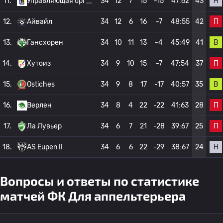
Н
11.
Управляющая орг
34
12
7
15
-15
47:62
43
П
12.
Айвайл
34
12
6
16
-7
48:55
42
В
13.
Гансхорен
34
10
11
13
-4
45:49
41
П
14.
Хутоиз
34
9
10
15
-7
47:54
37
В
15.
Ostiches
34
9
8
17
-17
40:57
35
П
16.
Верлен
34
8
4
22
-22
41:63
28
П
17.
Ла Лувьер
34
6
7
21
-28
39:67
25
Н
18.
AS Eupen II
34
6
6
22
-29
38:67
24
Вопросы и ответы по статистике
матчей ФК Для аппельтерьера