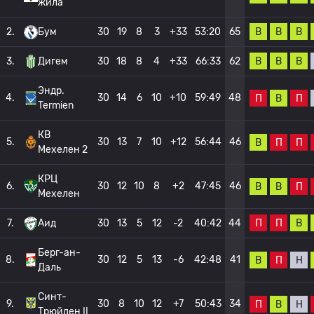
жила
В
В
В
2.
Бум
30
19
8
3
+33
53:20
65
В
В
В
3.
Дигем
30
18
8
4
+33
66:33
62
Эндр.
4.
30
14
6
10
+10
59:49
48
П
В
П
Termien
КВ
5.
30
13
7
10
+12
56:44
46
В
П
П
Мехелен 2
КРЦ
6.
30
12
10
8
+2
47:45
46
В
В
П
Мехелен
П
П
В
7.
Аид
30
13
5
12
-2
40:42
44
Берг-ан-
8.
30
12
5
13
-6
42:48
41
В
П
Н
Даль
Синт-
9.
30
8
10
12
+7
50:43
34
П
В
Н
Трюйден II