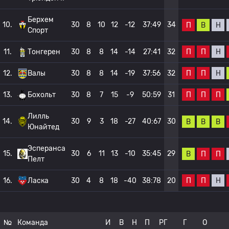
Берхем
10.
30
8
10
12
-12
37:49
34
П
В
Н
Спорт
П
П
Н
11.
Тонгерен
30
8
8
14
-14
27:41
32
П
П
Н
12.
Валы
30
8
8
14
-19
37:56
32
П
П
П
13.
Бохольт
30
8
7
15
-9
50:59
31
Лилль
14.
30
9
3
18
-27
40:67
30
В
В
В
Юнайтед
Эсперанса
15.
30
6
11
13
-10
35:45
29
В
П
П
Пелт
П
П
Н
16.
Ласка
30
4
8
18
-40
38:78
20
№
Команда
И
В
Н
П
РГ
Г
О