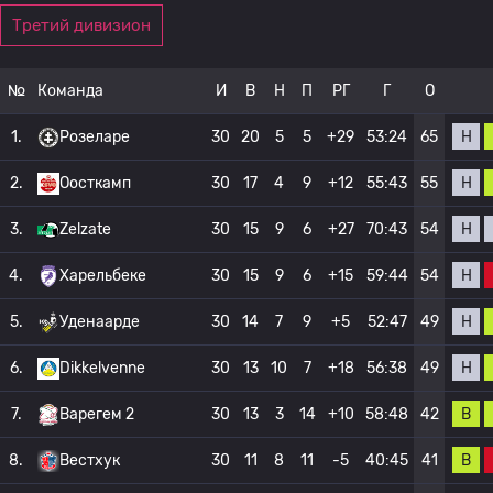
Третий дивизион
№
Команда
И
В
Н
П
РГ
Г
О
Н
1.
Розеларе
30
20
5
5
+29
53:24
65
Н
2.
Оосткамп
30
17
4
9
+12
55:43
55
Н
3.
Zelzate
30
15
9
6
+27
70:43
54
Н
4.
Харельбеке
30
15
9
6
+15
59:44
54
Н
5.
Уденаарде
30
14
7
9
+5
52:47
49
Н
6.
Dikkelvenne
30
13
10
7
+18
56:38
49
В
7.
Варегем 2
30
13
3
14
+10
58:48
42
В
8.
Вестхук
30
11
8
11
-5
40:45
41