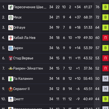
В
1.
Пересечение Шае
34
22
10
2
+34
61:27
76
В
2.
Meux
34
21
9
4
+37
68:31
72
В
3.
Onhaye
34
19
7
8
+18
51:33
64
П
4.
Хабай Ла Нев
34
18
6
10
+19
49:30
60
В
5.
Акрен
34
16
9
9
+14
53:39
57
П
6.
Стад Вервье
34
15
8
11
+11
43:32
53
П
7.
Раерен-Эйнаттен
34
15
7
12
+1
37:36
52
Н
8.
Ла Каламин
34
14
8
12
+10
55:45
50
Н
9.
Сераинг II
34
12
8
14
-6
45:51
44
В
10.
Джетт
34
11
11
12
-9
40:49
44