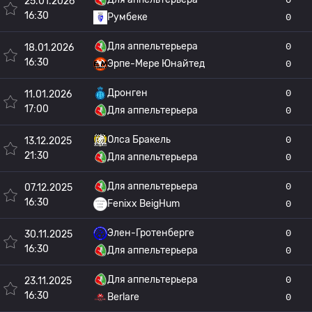
25.01.2026
16:30
Румбеке
0
Для аппельтерьера
0
18.01.2026
16:30
Эрпе-Мере Юнайтед
0
Дронген
0
11.01.2026
17:00
Для аппельтерьера
0
Олса Бракель
0
13.12.2025
21:30
Для аппельтерьера
0
Для аппельтерьера
0
07.12.2025
16:30
Fenixx BeigHum
0
Элен-Гротенберге
0
30.11.2025
16:30
Для аппельтерьера
0
Для аппельтерьера
0
23.11.2025
16:30
Berlare
0