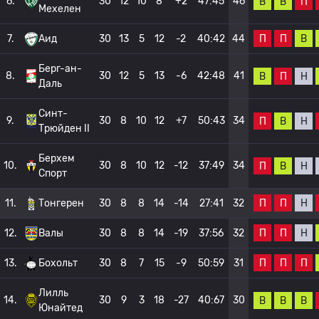
6.
30
12
10
8
+2
47:45
46
В
В
П
Мехелен
П
П
В
7.
Аид
30
13
5
12
-2
40:42
44
Берг-ан-
8.
30
12
5
13
-6
42:48
41
В
П
Н
Даль
Синт-
9.
30
8
10
12
+7
50:43
34
П
В
Н
Трюйден II
Берхем
10.
30
8
10
12
-12
37:49
34
П
В
Н
Спорт
П
П
Н
11.
Тонгерен
30
8
8
14
-14
27:41
32
П
П
Н
12.
Валы
30
8
8
14
-19
37:56
32
П
П
П
13.
Бохольт
30
8
7
15
-9
50:59
31
Лилль
14.
30
9
3
18
-27
40:67
30
В
В
В
Юнайтед