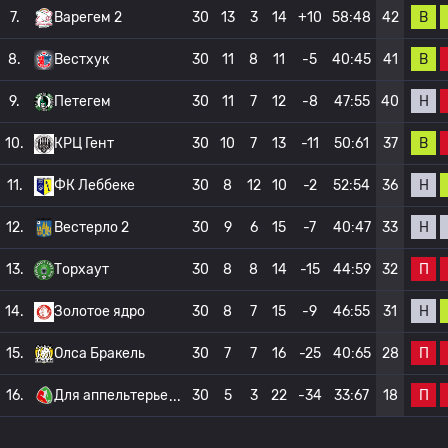
В
7.
Варегем 2
30
13
3
14
+10
58:48
42
В
8.
Вестхук
30
11
8
11
-5
40:45
41
Н
9.
Петегем
30
11
7
12
-8
47:55
40
В
10.
КРЦ Гент
30
10
7
13
-11
50:61
37
Н
11.
ФК Леббеке
30
8
12
10
-2
52:54
36
Н
12.
Вестерло 2
30
9
6
15
-7
40:47
33
П
13.
Торхаут
30
8
8
14
-15
44:59
32
Н
14.
Золотое ядро
30
8
7
15
-9
46:55
31
П
15.
Олса Бракель
30
7
7
16
-25
40:65
28
П
16.
Для аппельтерье
30
5
3
22
-34
33:67
18