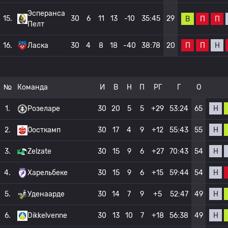
Эсперанса
15.
30
6
11
13
-10
35:45
29
В
П
П
Пелт
П
П
Н
16.
Ласка
30
4
8
18
-40
38:78
20
№
Команда
И
В
Н
П
РГ
Г
О
Н
1.
Розеларе
30
20
5
5
+29
53:24
65
Н
2.
Оосткамп
30
17
4
9
+12
55:43
55
Н
3.
Zelzate
30
15
9
6
+27
70:43
54
Н
4.
Харельбеке
30
15
9
6
+15
59:44
54
Н
5.
Уденаарде
30
14
7
9
+5
52:47
49
Н
6.
Dikkelvenne
30
13
10
7
+18
56:38
49