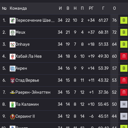
№
Команда
И
В
Н
П
РГ
Г
О
В
1.
Пересечение Шае
34
22
10
2
+34
61:27
76
В
2.
Meux
34
21
9
4
+37
68:31
72
В
3.
Onhaye
34
19
7
8
+18
51:33
64
П
4.
Хабай Ла Нев
34
18
6
10
+19
49:30
60
В
5.
Акрен
34
16
9
9
+14
53:39
57
П
6.
Стад Вервье
34
15
8
11
+11
43:32
53
П
7.
Раерен-Эйнаттен
34
15
7
12
+1
37:36
52
Н
8.
Ла Каламин
34
14
8
12
+10
55:45
50
Н
9.
Сераинг II
34
12
8
14
-6
45:51
44