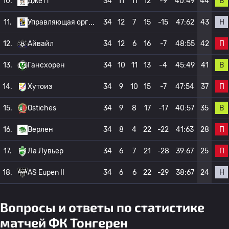
В
10.
Джетт
34
11
11
12
-9
40:49
44
Н
11.
Управляющая орг
34
12
7
15
-15
47:62
43
П
12.
Айвайл
34
12
6
16
-7
48:55
42
В
13.
Гансхорен
34
10
11
13
-4
45:49
41
П
14.
Хутоиз
34
9
10
15
-7
47:54
37
В
15.
Ostiches
34
9
8
17
-17
40:57
35
П
16.
Верлен
34
8
4
22
-22
41:63
28
П
17.
Ла Лувьер
34
6
7
21
-28
39:67
25
Н
18.
AS Eupen II
34
6
6
22
-29
38:67
24
Вопросы и ответы по статистике
матчей ФК Тонгерен