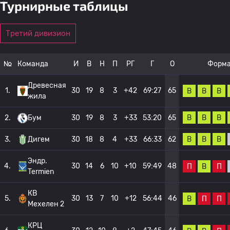
Турнирные таблицы
Третий дивизион
№
Команда
И
В
Н
П
РГ
Г
О
Форм
Древесная
1.
30
19
8
3
+42
69:27
65
В
В
В
жила
В
В
В
2.
Бум
30
19
8
3
+33
53:20
65
В
В
В
3.
Дигем
30
18
8
4
+33
66:33
62
Эндр.
4.
30
14
6
10
+10
59:49
48
П
В
П
Termien
КВ
5.
30
13
7
10
+12
56:44
46
В
П
П
Мехелен 2
КРЦ