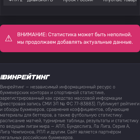
ВНИМАНИЕ: Статистика может быть неполной,
мы продолжаем добавлять актуальные данные.
Винрейтинг — независимый информационный ресурс о
букмекерских конторах и спортивной статистике,
зарегистрированный как средство массовой информации
(реестровая запись СМИ ЭЛ № ФС 77-83883). Публикует рейтинги
и обзоры букмекеров, сравнения коэффициентов, обучающие
материалы для беттеров, а также футбольную статистику:
расписание матчей, турнирные таблицы, результаты и статистику
по ведущим лигам мира — АПЛ, Бундеслига, Ла Лига, Серия А,
Лига Чемпионов, РПЛ и другим. Сайт является партнёром
легальных российских букмекеров.