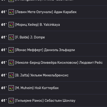
61 '
(Левин Мете Озтунали)
Адам Карабек
61 '
(Мориц Хейер)
B. Yalcinkaya
61 '
(F. Balde)
J. Dompe
61 '
(Йонас Мефферт)
Даниэль Эльфадли
61 '
(Николя-Бернд Оливейра Кисиловски)
Людовит Рейс
61 '
(B. Jatta)
Уильям Микельбренсис
61 '
(M. Muheim)
Ной Каттербах
61 '
(Гильерме Рамос)
Себастьян Шонлау