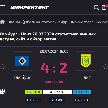
Главная
Футбольная статистика
Мир: Клубные товарищеские
Гамбург - Нант 20.07.2024 статистика личных
встреч, счёт и обзор матча
20.07.2024 16:00
4
:
2
Гамбург
Нант
Завершен
25.58%
45.35%
29.07%
П1
2.50
Х
3.90
П2
2.20