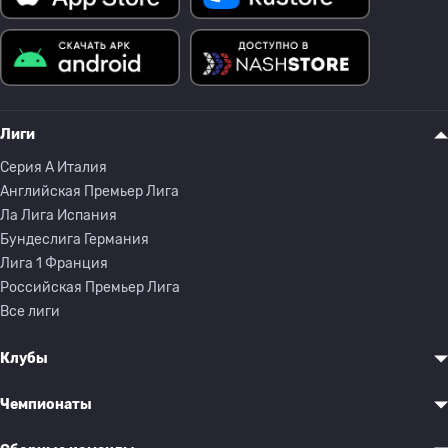
Лиги
Серия A Италия
Английская Премьер Лига
Ла Лига Испания
Бундеслига Германия
Лига 1 Франция
Российская Премьер Лига
Все лиги
Клубы
Чемпионаты