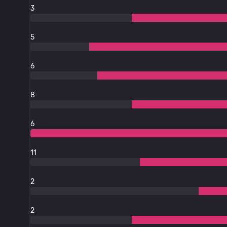
3
5
6
8
6
11
2
2