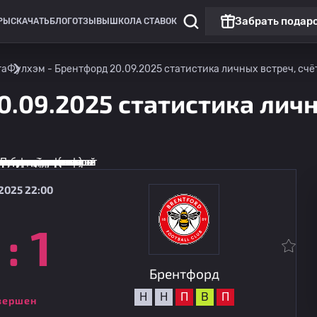
Забрать подар
РЫ
СКАЧАТЬ
БЛОГ
ОТЗЫВЫ
ШКОЛА СТАВОК
га
Фулхэм - Брентфорд 20.09.2025 статистика личных встреч, счёт
.09.2025 статистика личн
чество защит ворот
пределами штрафной
дотвращённых голов
мя владения мячом
 количество голов
ередач мяча (пас)
оличество фолов
олевых моментов
красных карточек
желтых карточек
 передачи мяча
т передач мяча
 заблокированы
 в створ ворот
го офсайдов
ары от ворот
его угловых
Промахи
2025 22:00
:
1
Клубные товарищеские матчи
Ренн
08.08
19:00
Брентфорд
Брентфорд
Н
Н
П
В
П
вершен