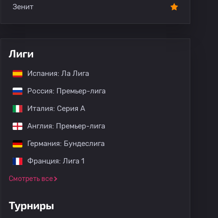
Зенит
Лиги
Испания: Ла Лига
Россия: Премьер-лига
Италия: Серия А
Англия: Премьер-лига
Германия: Бундеслига
Франция: Лига 1
Смотреть все
Турниры