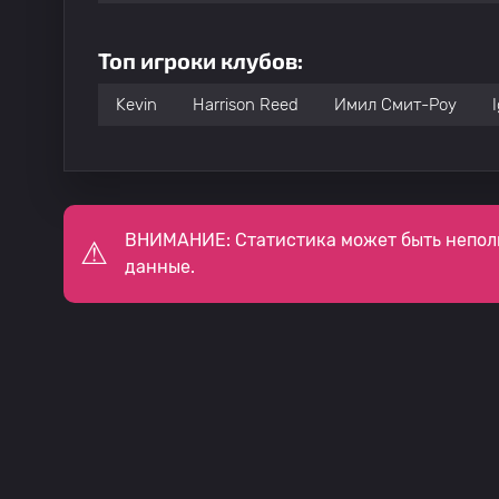
Топ игроки клубов:
Kevin
Harrison Reed
Имил Смит-Роу
ВНИМАНИЕ: Статистика может быть непол
данные.