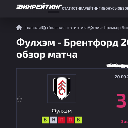
СТАТИСТИКА
РЕЙТИНГИ
БОНУСЫ
ОБЗО
СПОРТИВНАЯ СТАТИСТИКА
Главная
Футбольная статистика
Англия: Премьер Ли
Фулхэм - Брентфорд 20
обзор матча
Общее коли
Удары за 
Всего пре
Общее вре
Ожидаемое
Всего п
Общее к
Всего г
Всего 
Всего 
Точные
Процен
Удары
Удары
Все
Уд
Вс
20.09.
3
Фулхэм
В
Н
П
П
В
За