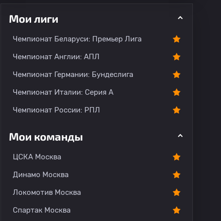
Мои лиги
Чемпионат Беларуси: Премьер Лига
Чемпионат Англии: АПЛ
Чемпионат Германии: Бундеслига
рогноз
Комментарии
Чемпионат Италии: Серия А
Чемпионат России: РПЛ
Мои команды
ЦСКА Москва
Динамо Москва
Локомотив Москва
Спартак Москва