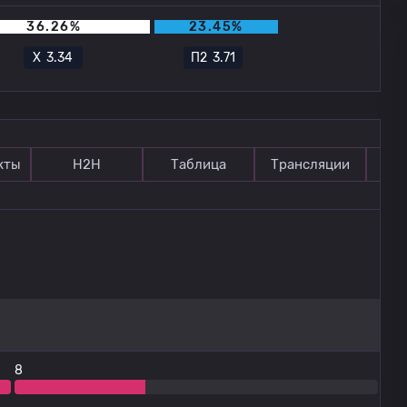
36.26%
23.45%
Х
3.34
П2
3.71
кты
Н2Н
Таблица
Трансляции
П
8