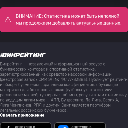
ВНИМАНИЕ: Статистика может быть неполной,
мы продолжаем добавлять актуальные данные.
Винрейтинг — независимый информационный ресурс о
букмекерских конторах и спортивной статистике,
зарегистрированный как средство массовой информации
(реестровая запись СМИ ЭЛ № ФС 77-83883). Публикует рейтинги
и обзоры букмекеров, сравнения коэффициентов, обучающие
материалы для беттеров, а также футбольную статистику:
расписание матчей, турнирные таблицы, результаты и статистику
по ведущим лигам мира — АПЛ, Бундеслига, Ла Лига, Серия А,
Лига Чемпионов, РПЛ и другим. Сайт является партнёром
легальных российских букмекеров.
Скачать приложение