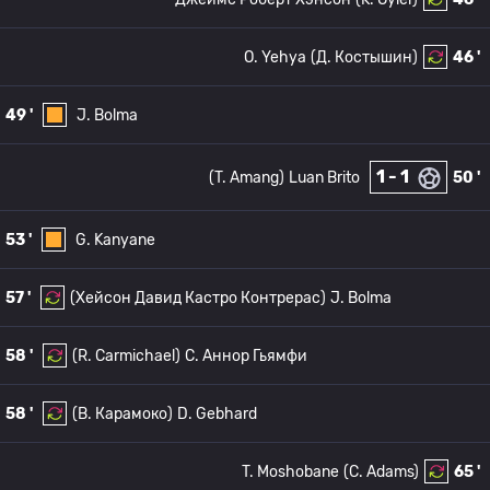
O. Yehya
(Д. Костышин)
46 '
49 '
J. Bolma
1 - 1
(T. Amang)
Luan Brito
50 '
53 '
G. Kanyane
57 '
(Хейсон Давид Кастро Контрерас)
J. Bolma
58 '
(R. Carmichael)
С. Аннор Гьямфи
58 '
(B. Карамоко)
D. Gebhard
T. Moshobane
(C. Adams)
65 '